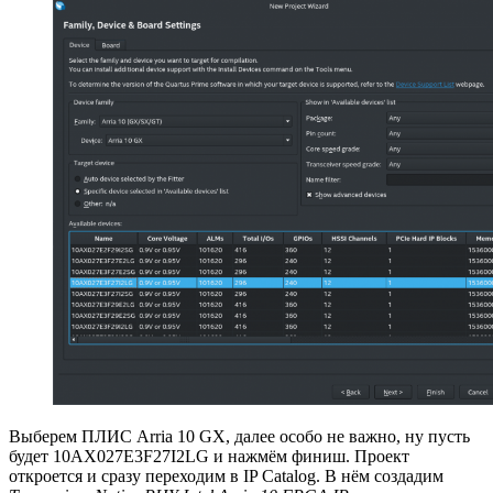
Выберем ПЛИС Arria 10 GX, далее особо не важно, ну пусть
будет 10AX027E3F27I2LG и нажмём финиш. Проект
откроется и сразу переходим в IP Catalog. В нём создадим