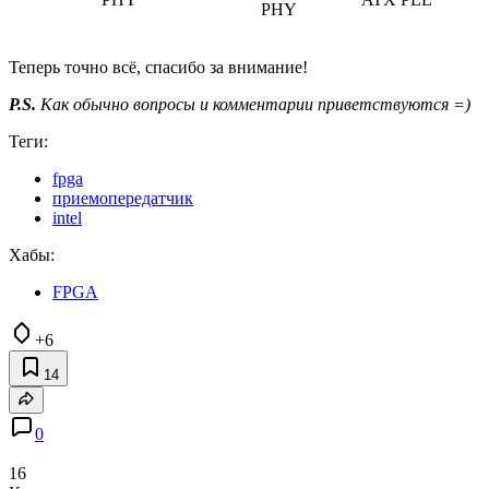
PHY
Теперь точно всё, спасибо за внимание!
P.S.
Как обычно вопросы и комментарии приветствуются =)
Теги:
fpga
приемопередатчик
intel
Хабы:
FPGA
+6
14
0
16