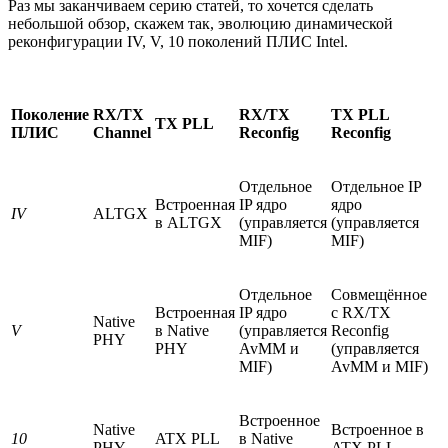
Раз мы заканчиваем серию статей, то хочется сделать
небольшой обзор, скажем так, эволюцию динамической
реконфигурации IV, V, 10 поколений ПЛИС Intel.
Поколение
RX/TX
RX/TX
TX PLL
TX PLL
ПЛИС
Channel
Reconfig
Reconfig
Отдельное
Отдельное IP
Встроенная
IP ядро
ядро
IV
ALTGX
в ALTGX
(управляется
(управляется
MIF)
MIF)
Отдельное
Совмещённое
Встроенная
IP ядро
с RX/TX
Native
V
в Native
(управляется
Reconfig
PHY
PHY
AvMM и
(управляется
MIF)
AvMM и MIF)
Встроенное
Native
Встроенное в
10
ATX PLL
в Native
PHY
ATX PLL