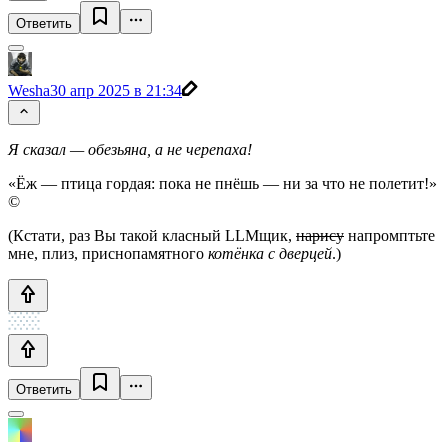
Ответить
Wesha
30 апр 2025 в 21:34
Я сказал — обезьяна, а не черепаха!
«Ёж — птица гордая: пока не пнёшь — ни за что не полетит!»
©
(Кстати, раз Вы такой класный LLMщик,
нарису
напромптьте
мне, плиз, приснопамятного
котёнка с дверцей
.)
Ответить