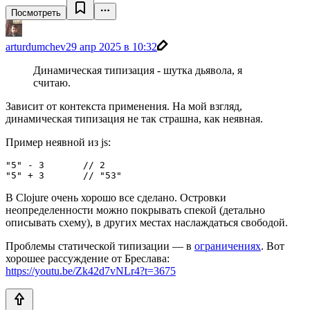
Посмотреть
arturdumchev
29 апр 2025 в 10:32
Динамическая типизация - шутка дьявола, я
считаю.
Зависит от контекста применения. На мой взгляд,
динамическая типизация не так страшна, как неявная.
Пример неявной из js:
"5" - 3       // 2

"5" + 3       // "53"
В Clojure очень хорошо все сделано. Островки
неопределенности можно покрывать спекой (детально
описывать схему), в других местах наслаждаться свободой.
Проблемы статической типизации — в
ограничениях
. Вот
хорошее рассуждение от Бреслава:
https://youtu.be/Zk42d7vNLr4?t=3675