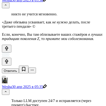
Wesha
30 апр 2025 в 05:38
никто не учится мгновенно.
«Даже обезьяна усваивает, как
не нужно
делать, после
третьего пендаля» ©
Если, конечно, Вы там облизываете ваших стажёров
в лучших
традициях поколения Z,
то
примите мои соболезнования.
Ответить
Wesha
30 апр 2025 в 05:35
Только LLM доступен 24/7 и исправляется (через
промпт) быстрее.