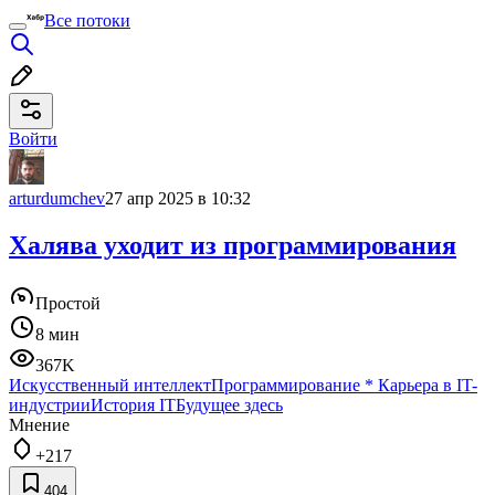
Все потоки
Войти
arturdumchev
27 апр 2025 в 10:32
Халява уходит из программирования
Простой
8 мин
367K
Искусственный интеллект
Программирование
*
Карьера в IT-
индустрии
История IT
Будущее здесь
Мнение
+217
404