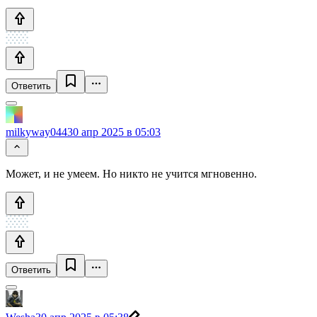
Ответить
milkyway044
30 апр 2025 в 05:03
Может, и не умеем. Но никто не учится мгновенно.
Ответить