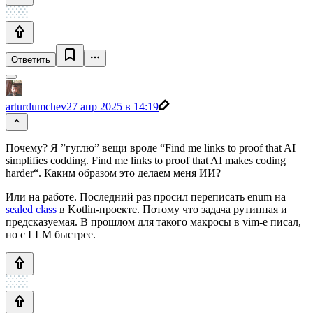
Ответить
arturdumchev
27 апр 2025 в 14:19
Почему? Я ”гуглю” вещи вроде “Find me links to proof that AI
simplifies codding. Find me links to proof that AI makes coding
harder“. Каким образом это делаем меня ИИ?
Или на работе. Последний раз просил переписать enum на
sealed class
в Kotlin-проекте. Потому что задача рутинная и
предсказуемая. В прошлом для такого макросы в vim-е писал,
но с LLM быстрее.