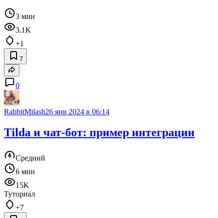
3 мин
3.1K
+1
7
0
RabbitMilash
26 янв 2024 в 06:14
Tilda и чат-бот: пример интеграции
Средний
6 мин
15K
Туториал
+7