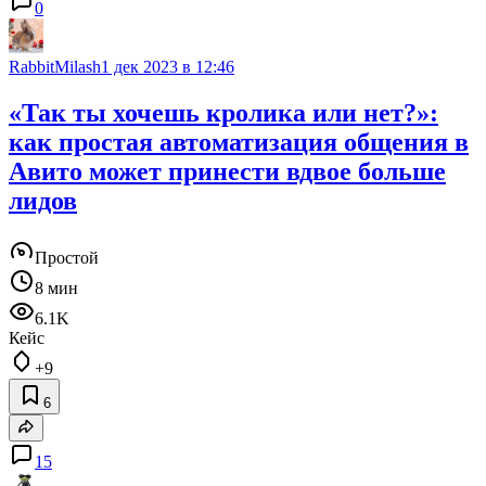
0
RabbitMilash
1 дек 2023 в 12:46
«Так ты хочешь кролика или нет?»:
как простая автоматизация общения в
Авито может принести вдвое больше
лидов
Простой
8 мин
6.1K
Кейс
+9
6
15