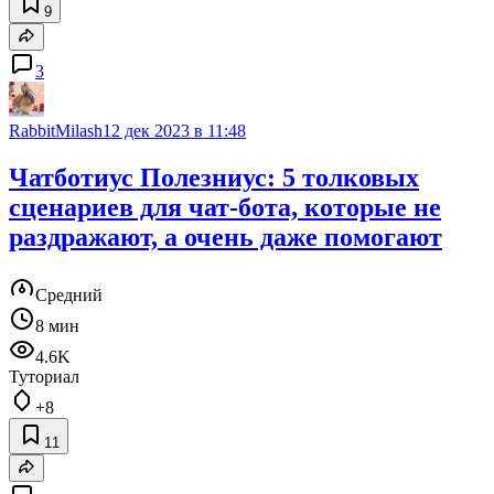
9
3
RabbitMilash
12 дек 2023 в 11:48
Чатботиус Полезниус: 5 толковых
сценариев для чат-бота, которые не
раздражают, а очень даже помогают
Средний
8 мин
4.6K
Туториал
+8
11