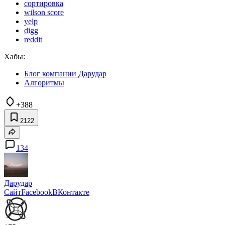
сортировка
wilson score
yelp
digg
reddit
Хабы:
Блог компании Дарудар
Алгоритмы
+388
2122
134
Дарудар
Сайт
Facebook
ВКонтакте