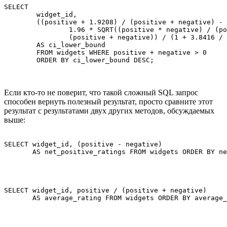
SELECT 

	widget_id, 

	((positive + 1.9208) / (positive + negative) - 

		1.96 * SQRT((positive * negative) / (positive + negative) + 0.9604) / 

 		(positive + negative)) / (1 + 3.8416 / (positive + negative)) 

 	AS ci_lower_bound 

	FROM widgets WHERE positive + negative > 0 

Если кто-то не поверит, что такой сложный SQL запрос
способен вернуть полезный результат, просто сравните этот
результат с результатами двух других методов, обсуждаемых
выше:
SELECT widget_id, (positive - negative) 

SELECT widget_id, positive / (positive + negative) 
