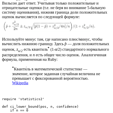
Вильсон дает ответ. Учитывая только положительные и
отрицательные оценки (т.е. не беря во внимание 5-бальную
систему оценивания), нижняя граница доли положительных
оценок вычисляется по следующей формуле:
Используйте минус там, где написано плюс/минус, чтобы
вычислить нижнюю границу. Здесь
p̂
— доля положительных
*
оценок, z
есть квантиль
(1-α/2) стандартного нормального
α/2
распределения, и
n
есть общее число оценок. Аналогичнная
формула, примененная на Ruby:
*
Кванти́ль в математической статистике —
значение, которое заданная случайная величина не
превышает с фиксированной вероятностью.
Wikipedia
require 'statistics2'

def ci_lower_bound(pos, n, confidence)

    if n == 0
