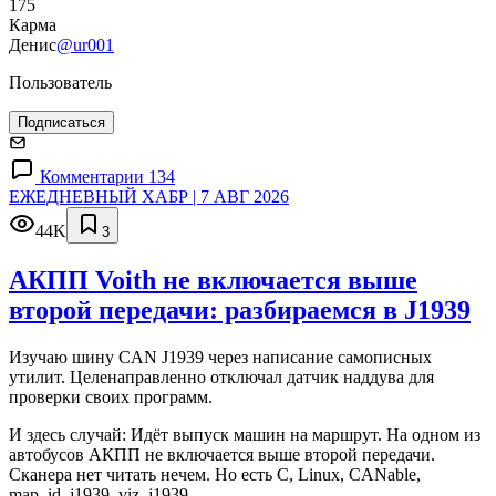
175
Карма
Денис
@ur001
Пользователь
Подписаться
Комментарии 134
ЕЖЕДНЕВНЫЙ ХАБР | 7 АВГ 2026
44K
3
АКПП Voith не включается выше
второй передачи: разбираемся в J1939
Изучаю шину CAN J1939 через написание самописных
утилит. Целенаправленно отключал датчик наддува для
проверки своих программ.
И здесь случай: Идёт выпуск машин на маршрут. На одном из
автобусов АКПП не включается выше второй передачи.
Сканера нет читать нечем. Но есть C, Linux, CANable,
map_id_j1939, viz_j1939.