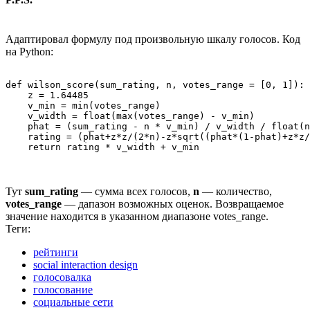
Адаптировал формулу под произвольную шкалу голосов. Код
на Python:
def wilson_score(sum_rating, n, votes_range = [0, 1]):

    z = 1.64485

    v_min = min(votes_range)

    v_width = float(max(votes_range) - v_min)

    phat = (sum_rating - n * v_min) / v_width / float(n
    rating = (phat+z*z/(2*n)-z*sqrt((phat*(1-phat)+z*z/
Тут
sum_rating
— сумма всех голосов,
n
— количество,
votes_range
— дапазон возможных оценок. Возвращаемое
значение находится в указанном диапазоне votes_range.
Теги:
рейтинги
social interaction design
голосовалка
голосование
социальные сети