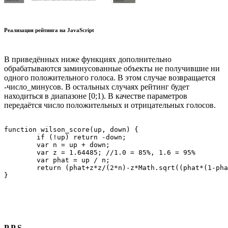
Реализация рейтинга на JavaScript
В приведённых ниже функциях дополнительно
обрабатываются заминусованные объекты не получившие ни
одного положительного голоса. В этом случае возвращается
-число_минусов. В остальных случаях рейтинг будет
находиться в диапазоне [0;1). В качестве параметров
передаётся число положительных и отрицательных голосов.
function wilson_score(up, down) {

	if (!up) return -down;

	var n = up + down;

	var z = 1.64485; //1.0 = 85%, 1.6 = 95%

	var phat = up / n;

	return (phat+z*z/(2*n)-z*Math.sqrt((phat*(1-phat)+z*z/(4*n))/n))/(1+z*z/n);

P.P.S.