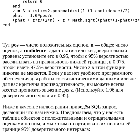
        return 0

    end

    z = Statistics2.pnormaldist(1-(1-confidence)/2)

    phat = 1.0*pos/n

    (phat + z*z/(2*n) - z * Math.sqrt((phat*(1-phat)+z*
Тут
pos
— число положитеьных оценок,
n
— общее число
оценок, а
confidence
задаёт статистически доверительный
уровень: установите его в 0.95, чтобы с 95% вероятностью
рассчитывать на правильность нижней границы, в 0.975,
чтобы иметь 97.5% вероятности. Число z в этой функции
никогда не меняется. Если у вас нет удобного программного
обеспечения для работы со статистическими данными или же
для вас критична производительность, вы можете всегда
жестко прописать значение для z. (Используйте 1.96 для
доверительного уровня в 0.95).
Ниже в качестве иллюстрации приведём SQL запрос,
делающий что нам нужно. Предполагаем, что у нас есть
таблица объектов с положительными и отрицательными
оценками по ним, и мы хотим отсортировать их по нижней
границе 95% доверительного интервала: