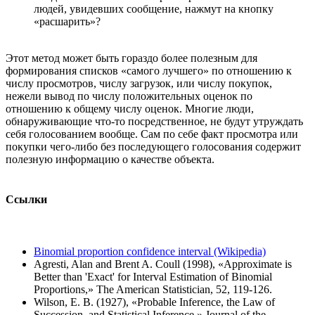
людей, увидевших сообщение, нажмут на кнопку
«расшарить»?
Этот метод может быть гораздо более полезным для
формирования списков «самого лучшего» по отношению к
числу просмотров, числу загрузок, или числу покупок,
нежели вывод по числу положительных оценок по
отношению к общему числу оценок. Многие люди,
обнаруживающие что-то посредственное, не будут утруждать
себя голосованием вообще. Сам по себе факт просмотра или
покупки чего-либо без последующего голосования содержит
полезную информацию о качестве объекта.
Ссылки
Binomial proportion confidence interval (Wikipedia)
Agresti, Alan and Brent A. Coull (1998), «Approximate is
Better than 'Exact' for Interval Estimation of Binomial
Proportions,» The American Statistician, 52, 119-126.
Wilson, E. B. (1927), «Probable Inference, the Law of
Succession, and Statistical Inference,» Journal of the