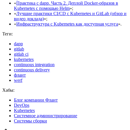
«
Практика с dapp. Часть 2. Деплой Docker-образов в
Kubernetes с помощью Helm
»;
«
Лучшие практики CI/CD с Kubernetes и GitLab (обзор и
видео доклада)
»;
«
Инфраструктура с Kubernetes как доступная услуга
».
Теги:
dapp
gitlab
gitlab ci
kubernetes
continuous integration
continuous delivery
флант
werf
Хабы:
Блог компании Флант
DevOps
Kubernetes
Системное администрирование
Системы сборки