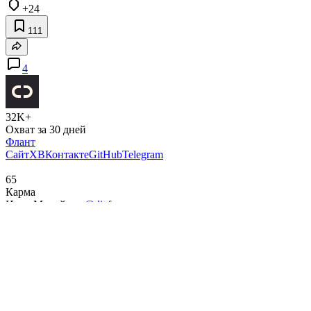
+24
111
4
32K+
Охват за 30 дней
Флант
Сайт
X
ВКонтакте
GitHub
Telegram
65
Карма
Иван Михейкин
@diafour
Программист
Подписаться
Комментарии 4