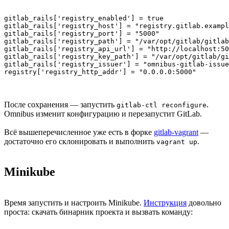
gitlab_rails['registry_enabled'] = true

gitlab_rails['registry_host'] = "registry.gitlab.exampl
gitlab_rails['registry_port'] = "5000"

gitlab_rails['registry_path'] = "/var/opt/gitlab/gitlab
gitlab_rails['registry_api_url'] = "http://localhost:50
gitlab_rails['registry_key_path'] = "/var/opt/gitlab/gi
gitlab_rails['registry_issuer'] = "omnibus-gitlab-issue
registry['registry_http_addr'] = "0.0.0.0:5000"
После сохранения — запустить
.
gitlab-ctl reconfigure
Omnibus изменит конфигурацию и перезапустит GitLab.
Всё вышеперечисленное уже есть в форке
gitlab-vagrant
—
достаточно его склонировать и выполнить
.
vagrant up
Minikube
Время запустить и настроить Minikube.
Инструкция
довольно
проста: скачать бинарник проекта и вызвать команду: