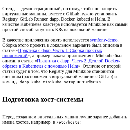
Стенд — демонстрационный, поэтому, чтобы не плодить
виртуальные машины, вместе с GitLab нужно установить
Registry, GitLab Runner, dapp, Docker, kubectl и Helm. В
качестве Kubernetes-кластера используется Minikube как самый
простой способ запустить K8s на локальной машине.
В качестве приложения опять используется
symfony-demo
.
Сборка этого проекта в локальном варианте была описана в
статье «
Практика с dapp. Часть 1: Сборка простых
приложений
», а пример выката приложения в Minikube был
описан в статье «
Практика с dapp. Часть 2. Деплой Docker-
образов в Kubernetes с помощью Helm
». Отличие от второй
статьи будет в том, что Registry для Minikube становится
внешним (расположен в виртуальной машине с GitLab) и
команда
не требуется.
dapp kube minikube setup
Подготовка хост-системы
Перед созданием виртуальных машин лучше заранее добавить
имена хостов, например, в
:
/etc/hosts