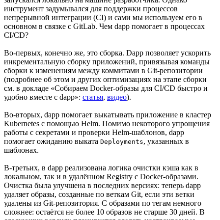
инструмент задумывался для поддержки процессов
непрерывной интеграции (CI) и сами мы используем его в
основном в связке с GitLab. Чем dapp помогает в процессах
CI/CD?
Во-первых, конечно же, это сборка. Dapp позволяет ускорить
инкрементальную сборку приложений, привязывая команды
сборки к изменениям между коммитами в Git-репозитории
(подробнее об этом и других оптимизациях на этапе сборки
см. в докладе «Собираем Docker-образы для CI/CD быстро и
удобно вместе с dapp»:
статья
,
видео
).
Во-вторых, dapp помогает выкатывать приложение в кластер
Kubernetes с помощью Helm. Помимо некоторого упрощения
работы с секретами и проверки Helm-шаблонов, dapp
помогает ожиданию выката
, указанных в
Deployments
шаблонах.
В-третьих, в dapp реализована логика очистки кэша как в
локальном, так и в удалённом Registry с Docker-образами.
Очистка была улучшена в последних версиях: теперь dapp
удаляет образы, созданные по веткам Git, если эти ветки
удалены из Git-репозитория. С образами по тегам немного
сложнее: остаётся не более 10 образов не старше 30 дней. В