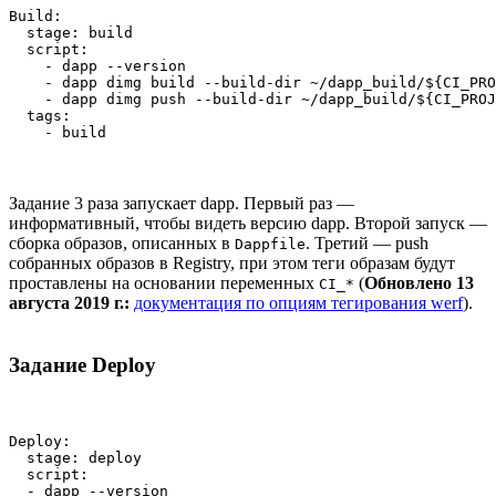
Build:

  stage: build

  script:

    - dapp --version

    - dapp dimg build --build-dir ~/dapp_build/${CI_PRO
    - dapp dimg push --build-dir ~/dapp_build/${CI_PROJ
  tags:

    - build
Задание 3 раза запускает dapp. Первый раз —
информативный, чтобы видеть версию dapp. Второй запуск —
сборка образов, описанных в
. Третий — push
Dappfile
собранных образов в Registry, при этом теги образам будут
проставлены на основании переменных
(
Обновлено 13
CI_*
августа 2019 г.:
документация по опциям тегирования werf
).
Задание Deploy
Deploy:

  stage: deploy

  script:

  - dapp --version
