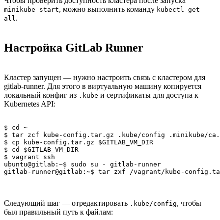
Чтобы проверить доступность кластера после запуска
, можно выполнить команду
minikube start
kubectl get
.
all
Настройка GitLab Runner
Кластер запущен — нужно настроить связь с кластером для
gitlab-runner. Для этого в виртуальную машину копируется
локальный конфиг из
и сертификаты для доступа к
.kube
Kubernetes API:
$ cd ~

$ tar zcf kube-config.tar.gz .kube/config .minikube/ca.
$ cp kube-config.tar.gz $GITLAB_VM_DIR

$ cd $GITLAB_VM_DIR

$ vagrant ssh

ubuntu@gitlab:~$ sudo su - gitlab-runner

gitlab-runner@gitlab:~$ tar zxf /vagrant/kube-config.ta
Следующий шаг — отредактировать
, чтобы
.kube/config
был правильный путь к файлам: