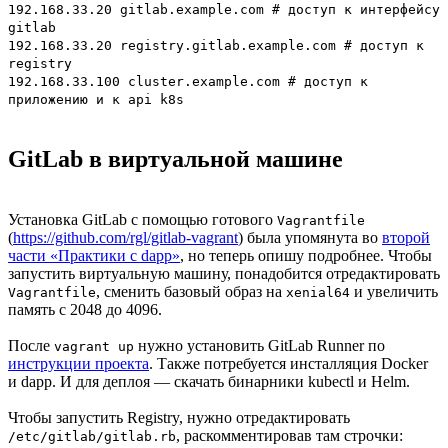
192.168.33.20 gitlab.example.com # доступ к интерфейсу
gitlab
192.168.33.20 registry.gitlab.example.com # доступ к
registry
192.168.33.100 cluster.example.com # доступ к
приложению и к api k8s
GitLab в виртуальной машине
Установка GitLab с помощью готового
Vagrantfile
(
https://github.com/rgl/gitlab-vagrant
) была упомянута во
второй
части «Практики с dapp»
, но теперь опишу подробнее. Чтобы
запустить виртуальную машину, понадобится отредактировать
, сменить базовый образ на
и увеличить
Vagrantfile
xenial64
память с 2048 до 4096.
После
нужно установить GitLab Runner по
vagrant up
инструкции проекта
. Также потребуется инсталляция Docker
и dapp. И для деплоя — скачать бинарники kubectl и Helm.
Чтобы запустить Registry, нужно отредактировать
, раскомментировав там строчки:
/etc/gitlab/gitlab.rb