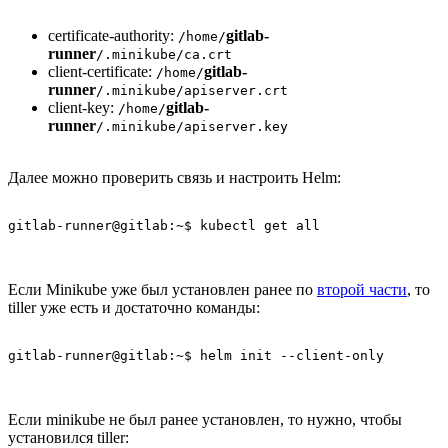
certificate-authority:
gitlab-
/home/
runner
/.minikube/ca.crt
client-certificate:
gitlab-
/home/
runner
/.minikube/apiserver.crt
client-key:
gitlab-
/home/
runner
/.minikube/apiserver.key
Далее можно проверить связь и настроить Helm:
gitlab-runner@gitlab:~$ kubectl get all
Если Minikube уже был установлен ранее по
второй части
, то
tiller уже есть и достаточно команды:
gitlab-runner@gitlab:~$ helm init --client-only
Если minikube не был ранее установлен, то нужно, чтобы
установился tiller: