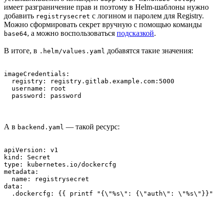
имеет разграничение прав и поэтому в Helm-шаблоны нужно
добавить
с логином и паролем для Registry.
registrysecret
Можно сформировать секрет вручную с помощью команды
, а можно воспользоваться
подсказкой
.
base64
В итоге, в
добавятся такие значения:
.helm/values.yaml
imageCredentials:

  registry: registry.gitlab.example.com:5000

  username: root

  password: password
А в
— такой ресурс:
backend.yaml
apiVersion: v1

kind: Secret

type: kubernetes.io/dockercfg

metadata:

  name: registrysecret

data:

  .dockercfg: {{ printf "{\"%s\": {\"auth\": \"%s\"}}" 