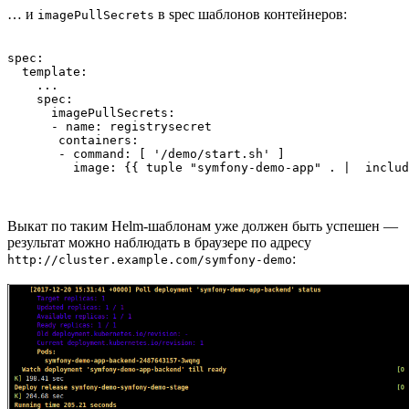
… и
в spec шаблонов контейнеров:
imagePullSecrets
spec:

  template:

    ...

    spec:

      imagePullSecrets:

      - name: registrysecret

       containers:

       - command: [ '/demo/start.sh' ]

         image: {{ tuple "symfony-demo-app" . |  includ
Выкат по таким Helm-шаблонам уже должен быть успешен —
результат можно наблюдать в браузере по адресу
:
http://cluster.example.com/symfony-demo