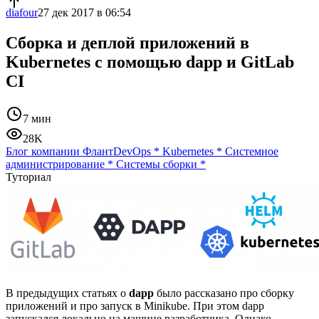
diafour
27 дек 2017 в 06:54
Сборка и дeплой приложений в
Kubernetes с помощью dapp и GitLab
CI
7 мин
28K
Блог компании Флант
DevOps
*
Kubernetes
*
Системное
администрирование
*
Системы сборки
*
Туториал
В предыдущих статьях о
dapp
было рассказано про сборку
приложений и про запуск в Minikube. При этом dapp
запускался локально на машине разработчика. Однако