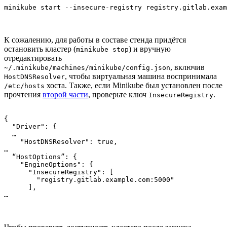
minikube start --insecure-registry registry.gitlab.exam
К сожалению, для работы в составе стенда придётся
остановить кластер (
) и вручную
minikube stop
отредактировать
, включив
~/.minikube/machines/minikube/config.json
, чтобы виртуальная машина воспринимала
HostDNSResolver
хоста. Также, если Minikube был установлен после
/etc/hosts
прочтения
второй части
, проверьте ключ
.
InsecureRegistry
{

  "Driver": {

  …

    "HostDNSResolver": true,

…

  “HostOptions”: {

    "EngineOptions": {

      "InsecureRegistry": [

        "registry.gitlab.example.com:5000"

      ],

…