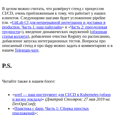
В целом можно считать, что развёрнут стенд с процессом
CI/CD, очень приближенным к тому, что работает у наших
клиентов. Следующими шагами будет усложнение pipeline
(см. «
GitLab CI для непрерывной интеграции и доставки в
production. Часть 1: наш пайплайн
» и «
Часть 2: преодолевая
трудности
»), введение динамических окружений (
обзорная
статья коллеги
), добавление очистки Registry по расписанию,
добавление запуска интеграционных тестов. Вопросы про
описанный стенд и про dapp можно задать в комментариях и в
нашем
Telegram-чате
.
P.S.
Читайте также в нашем блоге:
«
werf — наш инструмент для CI/CD в Kubernetes (обзор
и видео доклада)
»
(Дмитрий Столяров; 27 мая 2019 на
DevOpsConf)
;
«
Практика с dapp. Часть 1: Сборка простых
приложений
»;