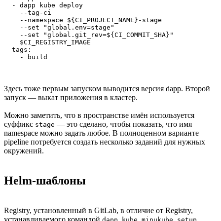
  - dapp kube deploy

    --tag-ci

    --namespace ${CI_PROJECT_NAME}-stage

    --set "global.env=stage"

    --set "global.git_rev=${CI_COMMIT_SHA}"

    $CI_REGISTRY_IMAGE

  tags:

    - build
Здесь тоже первым запуском выводится версия dapp. Второй
запуск — выкат приложения в кластер.
Можно заметить, что в пространстве имён используется
суффикс
— это сделано, чтобы показать, что имя
stage
namespace можно задать любое. В полноценном варианте
pipeline потребуется создать несколько заданий для нужных
окружений.
Helm-шаблоны
Registry, установленный в GitLab, в отличие от Registry,
устанавливаемого командой
,
dapp kube minukube setup