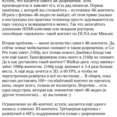
Кстати, что касается самого 4K-разрешения. Хоть
производитель и заявляет его, есть ряд нюансов. Первая
проблема, с которой вы столкнётесь – источники 4K-контента.
Играть с флешки 4К-видео не выйдет, об этом прямо указано
в инструкции (на практике телевизор просто задумывается на
пару секунд и возвращается в меню). Так что запасайтесь
длинными HDMI-кабелями или мощным роутером,
способным «прокачать» такой контент по DLNA или Miracast.
Вторая проблема — малое количество самого 4К-контента. Да,
сейчас новые мобильники снимают в таком разрешении, и Go
Pro тоже умеет 2160p, вот только нового Джеймса Бонда там
или ещё каких Трансформеров пока никто в 2160p не снимает.
Да и как доставлять такой контент? BluRay-диск «под завязку»
забит 1080p-конентом. 2160p кадр занимает в 3-4 раза больше
места. А ещё ведь хочется и 3D, и 60 FPS, и чтобы не
черезстрочная развёртка и всё по-честному… В общем, пока
массово доставлять 100+ гигабайтовый контент не научатся,
кина, скорее всего, толком не посмотреть. Впрочем… есть
одна индустрия, которая как локомотив тянет 4К-видео (и
другие технологии)… ну вы поняли ;)
Ограничение на 4К-контент, кстати, касаются ещё одного
нюанса: а именно 3D-контента. Трёхмерная картинка с
развёрткой в 60Гц поддерживается только с разрешением