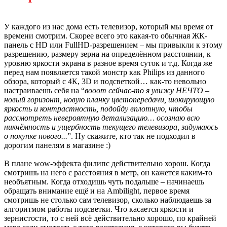
У каждого из нас дома есть телевизор, который мы время от
времени смотрим. Скорее всего это какая-то обычная ЖК-
панель с HD или FullHD-разрешением – мы привыкли к этому
разрешению, размеру зерна на определённом расстоянии, к
уровню яркости экрана в разное время суток и т.д. Когда же
перед нам появляется такой монстр как Philips из данного
обзора, который с 4К, 3D и подсветкой… как-то невольно
настраиваешь себя на “
вооот сейчас-то я увижу НЕЧТО –
новый горизонт, новую планку цветопередачи, шокирующую
яркость и контрастность, подойду вплотную, чтобы
рассмотреть невероятную детализацию… осознаю всю
никчёмность и ущербность текущего телевизора, задумаюсь
о покупке нового...
”. Ну скажите, кто так не подходил в
дорогим панелям в магазине :)
В плане wow-эффекта филипс действительно хорош. Когда
смотришь на него с расстояния в метр, он кажется каким-то
необъятным. Когда отходишь чуть подальше – начинаешь
обращать внимание ещё и на Ambilight, первое время
смотришь не столько сам телевизор, сколько наблюдаешь за
алгоритмом работы подсветки. Что касается яркости и
зернистости, то с ней всё действительно хорошо, по крайней