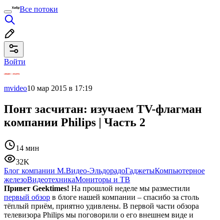
Все потоки
Войти
mvideo
10 мар 2015 в 17:19
Понт засчитан: изучаем TV-флагман
компании Philips | Часть 2
14 мин
32K
Блог компании М.Видео-Эльдорадо
Гаджеты
Компьютерное
железо
Видеотехника
Мониторы и ТВ
Привет Geektimes!
На прошлой неделе мы разместили
первый обзор
в блоге нашей компании – спасибо за столь
тёплый приём, приятно удивлены. В первой части обзора
телевизора Philips мы поговорили о его внешнем виде и