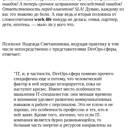
ошибок! А теперь срочное исправление последствий ошибок!
Ответственность перед клиентом! SLA!
Думаю, каждому из
вас это знакомо до боли. А еще ведь и вторая половина от
словосочетания
work-life
никуда не делась: семья, партнер,
дети, ипотека, — мало ли у кого что.
Психолог Надежда Сметанникова, ведущая практику в том
числе непосредственно с представителями DevOps-сферы,
отмечает:
"IT, и, в частности, DevOps-сфера помимо прочего
специфична еще и потому, что человеческий
фактор в ней нередко игнорируется, пока не
наступит кризис. Имеют место особенности
мышления IT-специалистов: они меньше времени
и внимания уделяют развитию коммуникативных
навыков и работе с персоналом. Это не плохо и не
хорошо, это особенность профессии и тех, кто в
ней занят. Кроме того, логично, что если IT-
компания является бурно развивающейся, то
большая часть энергии и ресурсов направлены на