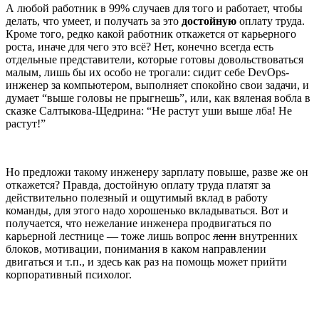
А любой работник в 99% случаев для того и работает, чтобы
делать, что умеет, и получать за это
достойную
оплату труда.
Кроме того, редко какой работник откажется от карьерного
роста, иначе для чего это всё? Нет, конечно всегда есть
отдельные представители, которые готовы довольствоваться
малым, лишь бы их особо не трогали: сидит себе DevOps-
инженер за компьютером, выполняет спокойно свои задачи, и
думает “выше головы не прыгнешь”, или, как вяленая вобла в
сказке Салтыкова-Щедрина: “Не растут уши выше лба! Не
растут!”
Но предложи такому инженеру зарплату повыше, разве же он
откажется? Правда, достойную оплату труда платят за
действительно полезный и ощутимый вклад в работу
команды, для этого надо хорошенько вкладываться. Вот и
получается, что нежелание инженера продвигаться по
карьерной лестнице — тоже лишь вопрос
лени
внутренних
блоков, мотивации, понимания в каком направлении
двигаться и т.п., и здесь как раз на помощь может прийти
корпоративный психолог.