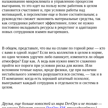
налаживанию микроклимата и управлению процессом
выгорания, то это идет на пользу всем: работник в целом
становится счастливее и, при условии работы над
мотивацией, в перспективе еще и более состоятельным; а
руководство сможет экономить материальные средства, так
как сотрудники работают эффективнее, плюс не нужно
постоянно вкладывать ресурсы в рекрутинг и адаптацию
новых сотрудников взамен выгоревших.
В общем, представьте, что вы на сплаве по горной реке — кто
с вами в одной лодке? Если весь коллектив в целом в норме,
но один человек удручен либо паникует, изменится ли общая
атмосфера? Еще как. А ведь вам нужно вместе слаженно
пройти все пороги при условии риска для жизни. Или
вспомним точные науки, вроде физики, где при наличии
нестабильного элемента разрушается вся система, — так и в
IT-компании: когда есть хороший штатный психолог,
выигрывает каждый сотрудник в отдельности и система в
целом.
Друзья, еще больше новостей из мира DevOps и не только —
на нашем Telegram-канале
DevOps FM
, присоединяйтесь!