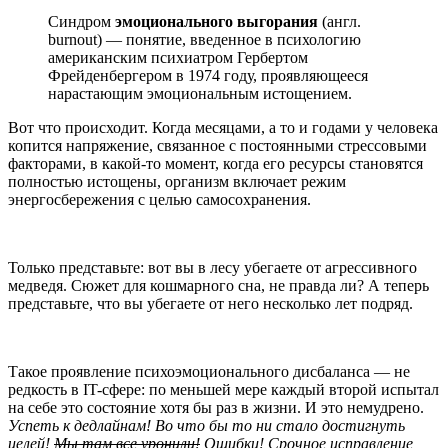
Синдром
эмоционального выгорания
(англ.
burnout) — понятие, введенное в психологию
американским психиатром Гербертом
Фрейденбергером в 1974 году, проявляющееся
нарастающим эмоциональным истощением.
Вот что происходит. Когда месяцами, а то и годами у человека
копится напряжение, связанное с постоянными стрессовыми
факторами, в какой-то момент, когда его ресурсы становятся
полностью истощены, организм включает режим
энергосбережения с целью самосохранения.
Только представьте: вот вы в лесу убегаете от агрессивного
медведя. Сюжет для кошмарного сна, не правда ли? А теперь
представьте, что вы убегаете от него несколько лет подряд.
Такое проявление психоэмоционального дисбаланса — не
редкость в IT-сфере: по меньшей мере каждый второй испытал
на себе это состояние хотя бы раз в жизни. И это немудрено.
Успеть к дедлайнам! Во что бы то ни стало достигнуть
целей!
Мы там все уронили!
Ошибки! Срочное исправление