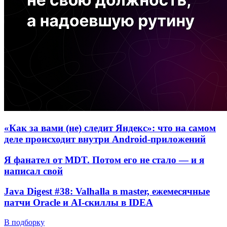
«Как за вами (не) следит Яндекс»: что на самом
деле происходит внутри Android-приложений
Я фанател от MDT. Потом его не стало — и я
написал свой
Java Digest #38: Valhalla в master, ежемесячные
патчи Oracle и AI-скиллы в IDEA
В подборку