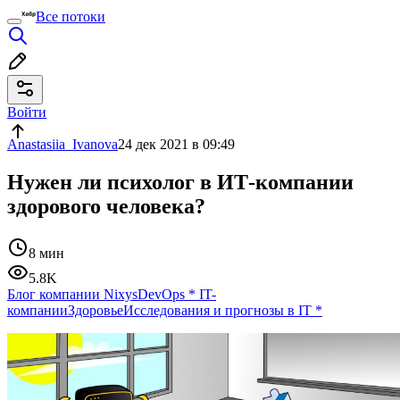
Все потоки
Войти
Anastasiia_Ivanova
24 дек 2021 в 09:49
Нужен ли психолог в ИТ-компании
здорового человека?
8 мин
5.8K
Блог компании Nixys
DevOps
*
IT-
компании
Здоровье
Исследования и прогнозы в IT
*