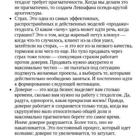
техдолг требует прагматичности. Когда мы делаем это
не прагматично, то создаем Левиафана псевдо-крутой
архитектуры.
Страх. Это одна из самых эффективных,
распространённых и действенных моделей «продажи»
техдолга. О каком «хочу» здесь может идти речь, когда
страшно? Это о том, когда жареный петух клюнул —
когда что-то случилось, клиент из-за сбоя ушел,
захейтили на сторах, — и это все из-за низкого качества,
тормозов или чего-то еще. Но тупо продавать через
страх тоже плохо — спекуляция страхом работает
против доверия. Продавать нужно аккуратно и
максимально честно — не пытаться под ситуацию
подтянуть желаемые проекты, а выбирать те, которыми
действительно необходимо заняться. И постепенно идти
к формированию следующей мотивации.
Доверие — это когда бизнес выделяет вам столько
времени, сколько вам нужно на работу с техдолгом. Да,
радуга, единороги, какая прекрасная жизнь! Правда,
доверие работает и сохраняется только тогда, когда вы
скрупулёзно мало относительно общей доли и
максимально прагматично берете это самое время.
Иначе доверие разрушается. Более того, оно не
накапливается. Это постоянный процесс, который идет
волнами: доверие то увеличивается, то затухает.