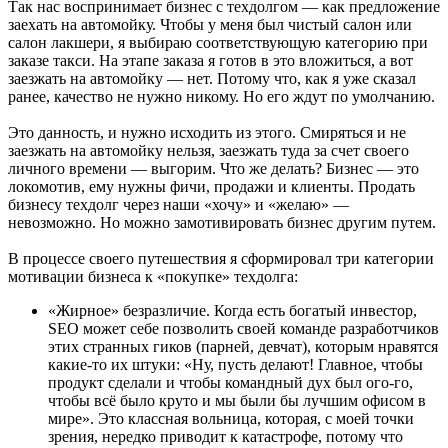
Так нас воспринимает бизнес с техдолгом — как предложение
заехать на автомойку. Чтобы у меня был чистый салон или
салон лакшери, я выбираю соответствующую категорию при
заказе такси. На этапе заказа я готов в это вложиться, а вот
заезжать на автомойку — нет. Потому что, как я уже сказал
ранее, качество не нужно никому. Но его ждут по умолчанию.
Это данность, и нужно исходить из этого. Смиряться и не
заезжать на автомойку нельзя, заезжать туда за счет своего
личного времени — выгорим. Что же делать? Бизнес — это
локомотив, ему нужны фичи, продажи и клиенты. Продать
бизнесу техдолг через наши «хочу» и «желаю» —
невозможно. Но можно замотивировать бизнес другим путем.
В процессе своего путешествия я сформировал три категории
мотивации бизнеса к «покупке» техдолга:
«Жирное» безразличие. Когда есть богатый инвестор,
SEO может себе позволить своей команде разработчиков
этих странных гиков (парней, девчат), которым нравятся
какие-то их штуки: «Ну, пусть делают! Главное, чтобы
продукт сделали и чтобы командный дух был ого-го,
чтобы всё было круто и мы были бы лучшим офисом в
мире». Это классная вольница, которая, с моей точки
зрения, нередко приводит к катастрофе, потому что