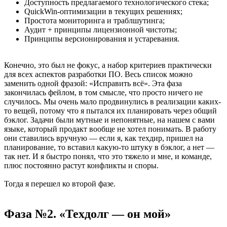
Доступность предлагаемого технологического стека;
QuickWin-оптимизации в текущих решениях;
Простота мониторинга и траблшутинга;
Аудит + принципы лицензионной чистоты;
Принципы версионирования и устаревания.
Конечно, это был не фокус, а набор критериев практически
для всех аспектов разработки ПО. Весь список можно
заменить одной фразой: «Исправить всё». Эта фаза
закончилась фейлом, в том смысле, что просто ничего не
случилось. Мы очень мало продвинулись в реализации каких-
то вещей, потому что я пытался их планировать через общий
бэклог. Задачи были мутные и непонятные, на нашем с вами
языке, который продакт вообще не хотел понимать. В работу
они ставились вручную — если я, как техдир, пришел на
планирование, то вставил какую-то штуку в бэклог, а нет —
так нет. И я быстро понял, что это тяжело и мне, и команде,
плюс постоянно растут конфликты и споры.
Тогда я перешел ко второй фазе.
Фаза №2. «Техдолг — он мой»