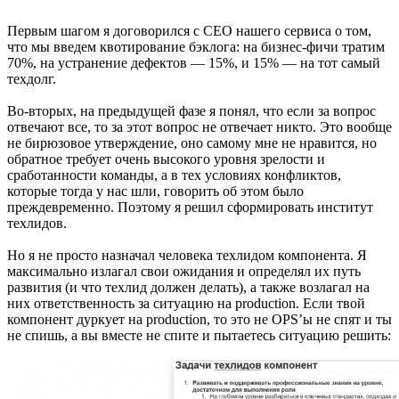
Первым шагом я договорился с CEO нашего сервиса о том,
что мы введем квотирование бэклога: на бизнес-фичи тратим
70%, на устранение дефектов — 15%, и 15% — на тот самый
техдолг.
Во-вторых, на предыдущей фазе я понял, что если за вопрос
отвечают все, то за этот вопрос не отвечает никто. Это вообще
не бирюзовое утверждение, оно самому мне не нравится, но
обратное требует очень высокого уровня зрелости и
сработанности команды, а в тех условиях конфликтов,
которые тогда у нас шли, говорить об этом было
преждевременно. Поэтому я решил сформировать институт
техлидов.
Но я не просто назначал человека техлидом компонента. Я
максимально излагал свои ожидания и определял их путь
развития (и что техлид должен делать), а также возлагал на
них ответственность за ситуацию на production. Если твой
компонент дуркует на production, то это не OPS’ы не спят и ты
не спишь, а вы вместе не спите и пытаетесь ситуацию решить: