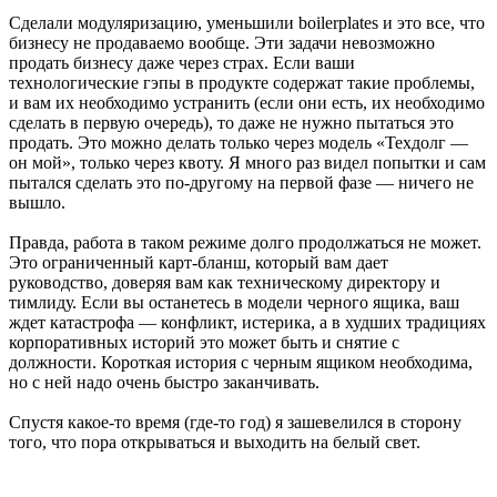
Сделали модуляризацию, уменьшили boilerplates и это все, что
бизнесу не продаваемо вообще. Эти задачи невозможно
продать бизнесу даже через страх. Если ваши
технологические гэпы в продукте содержат такие проблемы,
и вам их необходимо устранить (если они есть, их необходимо
сделать в первую очередь), то даже не нужно пытаться это
продать. Это можно делать только через модель «Техдолг —
он мой», только через квоту. Я много раз видел попытки и сам
пытался сделать это по-другому на первой фазе — ничего не
вышло.
Правда, работа в таком режиме долго продолжаться не может.
Это ограниченный карт-бланш, который вам дает
руководство, доверяя вам как техническому директору и
тимлиду. Если вы останетесь в модели черного ящика, ваш
ждет катастрофа — конфликт, истерика, а в худших традициях
корпоративных историй это может быть и снятие с
должности. Короткая история с черным ящиком необходима,
но с ней надо очень быстро заканчивать.
Спустя какое-то время (где-то год) я зашевелился в сторону
того, что пора открываться и выходить на белый свет.