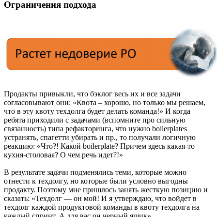
Ограничения подхода
Продакты привыкли, что бэклог весь их и все задачи
согласовывают они: «Квота – хорошо, но только мы решаем,
что в эту квоту техдолга будет делать команда!» И когда
ребята приходили с задачами (вспомните про сильную
связанность) типа рефакторинга, что нужно boilerplates
устранять, спагетти убирать и пр., то получали логичную
реакцию: «Что?! Какой boilerplate? Причем здесь какая-то
кухня-столовая? О чем речь идет?!»
В результате задачи подменялись теми, которые можно
отнести к техдолгу, но которые были условно выгодны
продакту. Поэтому мне пришлось занять жесткую позицию и
сказать: «Техдолг — он мой! И я утверждаю, что войдет в
техдолг каждой продуктовой команды в квоту техдолга на
каждый спринт. А для вас он черный ящик».