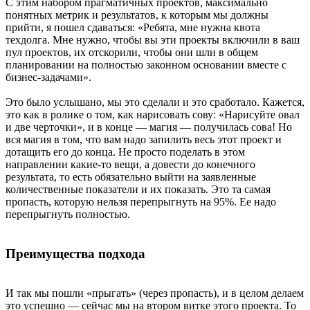
С этим набором прагматичных проектов, максимально
понятных метрик и результатов, к которым мы должны
прийти, я пошел сдаваться: «Ребята, мне нужна квота
техдолга. Мне нужно, чтобы вы эти проекты включили в ваш
пул проектов, их отскорили, чтобы они шли в общем
планировании на полностью законном основании вместе с
бизнес-задачами».
Это было услышано, мы это сделали и это сработало. Кажется,
это как в ролике о том, как нарисовать сову: «Нарисуйте овал
и две черточки», и в конце — магия — получилась сова! Но
вся магия в том, что вам надо запилить весь этот проект и
дотащить его до конца. Не просто поделать в этом
направлении какие-то вещи, а довести до конечного
результата, то есть обязательно выйти на заявленные
количественные показатели и их показать. Это та самая
пропасть, которую нельзя перепрыгнуть на 95%. Ее надо
перепрыгнуть полностью.
Преимущества подхода
И так мы пошли «прыгать» (через пропасть), и в целом делаем
это успешно — сейчас мы на втором витке этого проекта. То