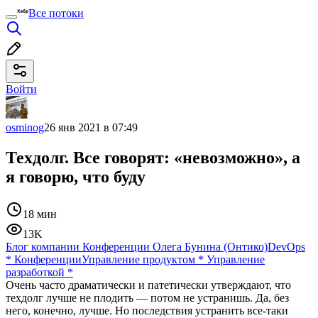
Все потоки
Войти
osminog
26 янв 2021 в 07:49
Техдолг. Все говорят: «невозможно», а
я говорю, что буду
18 мин
13K
Блог компании Конференции Олега Бунина (Онтико)
DevOps
*
Конференции
Управление продуктом
*
Управление
разработкой
*
Очень часто драматически и патетически утверждают, что
техдолг лучше не плодить — потом не устранишь. Да, без
него, конечно, лучше. Но последствия устранить все-таки