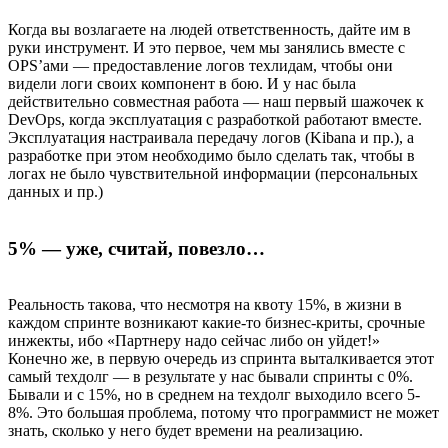
Когда вы возлагаете на людей ответственность, дайте им в
руки инструмент. И это первое, чем мы занялись вместе с
OPS’ами — предоставление логов техлидам, чтобы они
видели логи своих компонент в бою. И у нас была
действительно совместная работа — наш первый шажочек к
DevOps, когда эксплуатация с разработкой работают вместе.
Эксплуатация настраивала передачу логов (Kibana и пр.), а
разработке при этом необходимо было сделать так, чтобы в
логах не было чувствительной информации (персональных
данных и пр.)
5% — уже, считай, повезло…
Реальность такова, что несмотря на квоту 15%, в жизни в
каждом спринте возникают какие-то бизнес-криты, срочные
инжекты, ибо «Партнеру надо сейчас либо он уйдет!»
Конечно же, в первую очередь из спринта выталкивается этот
самый техдолг — в результате у нас бывали спринты с 0%.
Бывали и с 15%, но в среднем на техдолг выходило всего 5-
8%. Это большая проблема, потому что программист не может
знать, сколько у него будет времени на реализацию.