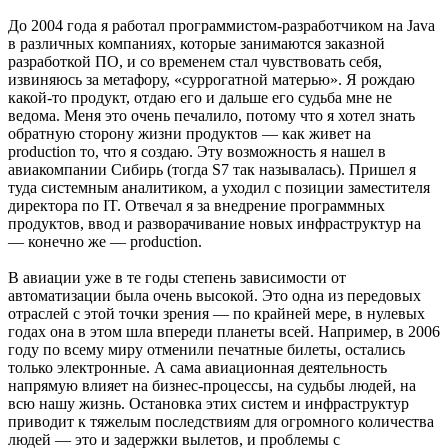
До 2004 года я работал программистом-разработчиком на Java
в различных компаниях, которые занимаются заказной
разработкой ПО, и со временем стал чувствовать себя,
извиняюсь за метафору, «суррогатной матерью». Я рождаю
какой-то продукт, отдаю его и дальше его судьба мне не
ведома. Меня это очень печалило, потому что я хотел знать
обратную сторону жизни продуктов — как живет на
production то, что я создаю. Эту возможность я нашел в
авиакомпании Сибирь (тогда S7 так называлась). Пришел я
туда системным аналитиком, а уходил с позиции заместителя
директора по IT. Отвечал я за внедрение программных
продуктов, ввод и разворачивание новых инфраструктур на
— конечно же — production.
В авиации уже в те годы степень зависимости от
автоматизации была очень высокой. Это одна из передовых
отраслей с этой точки зрения — по крайней мере, в нулевых
годах она в этом шла впереди планеты всей. Например, в 2006
году по всему миру отменили печатные билеты, остались
только электронные. А сама авиационная деятельность
напрямую влияет на бизнес-процессы, на судьбы людей, на
всю нашу жизнь. Остановка этих систем и инфраструктур
приводит к тяжелым последствиям для огромного количества
людей — это и задержки вылетов, и проблемы с