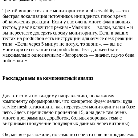
Третий вопрос связан с мониторингом и observability — это
быстрая локализация источников инцидентов плюс время
обнаружения реакции. Если у вас очень много флаппающих
тестов, у вас включится режим «Мальчик — волки, волки!» и
вы перестаете доверять своему мониторингу. Если в ваших
тестах на production есть инструкции для service desk реакции
типа: «Если через 5 минут не потух, то звони», — вы не
мониторите ситуацию на production. Тест должен быть
максимально однозначным: «Загорелось — значит, где-то беда,
побежали!»
Раскладываем на компонентный анализ
Для этого мы по каждому направлению, по каждому
компоненту сформировали, что конкретно будем делать: куда
service mesh затаскивать, как перетрясем мониторинг и на базе
чего. Здесь перечислено процентов 15, а на деле там очень
много программных доработок, большая хорошая тема с
витринами (получение популярных данных через витрины).
Ок, мы все разложили, но само по себе это еще не продаваемо.