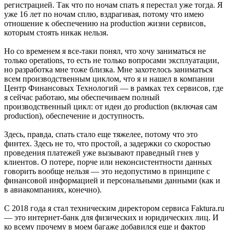
регистрацией. Так что по ночам спать я перестал уже тогда. Я
уже 16 лет по ночам сплю, вздрагивая, потому что имею
отношение к обеспечению на production жизни сервисов,
которым стоять никак нельзя.
Но со временем я все-таки понял, что хочу заниматься не
только operations, то есть не только вопросами эксплуатации,
но разработка мне тоже близка. Мне захотелось заниматься
всем производственным циклом, что я и нашел в компании
Центр Финансовых Технологий — в рамках тех сервисов, где
я сейчас работаю, мы обеспечиваем полный
производственный цикл: от идеи до production (включая сам
production), обеспечение и доступность.
Здесь, правда, спать стало еще тяжелее, потому что это
финтех. Здесь не то, что простой, а задержки со скоростью
проведения платежей уже вызывают праведный гнев у
клиентов. О потере, порче или неконсистентности данных
говорить вообще нельзя — это недопустимо в принципе с
финансовой информацией и персональными данными (как и
в авиакомпаниях, конечно).
С 2018 года я стал техническим директором сервиса Faktura.ru
— это интернет-банк для физических и юридических лиц. И
ко всему прочему в моем багаже добавился еще и фактор