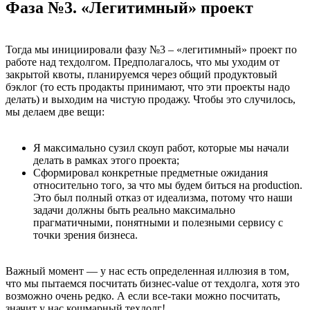
Фаза №3. «Легитимный» проект
Тогда мы инициировали фазу №3 – «легитимный» проект по
работе над техдолгом. Предполагалось, что мы уходим от
закрытой квоты, планируемся через общий продуктовый
бэклог (то есть продакты принимают, что эти проекты надо
делать) и выходим на чистую продажу. Чтобы это случилось,
мы делаем две вещи:
Я максимально сузил скоуп работ, которые мы начали
делать в рамках этого проекта;
Сформировал конкретные предметные ожидания
относительно того, за что мы будем биться на production.
Это был полный отказ от идеализма, потому что наши
задачи должны быть реально максимально
прагматичными, понятными и полезными сервису с
точки зрения бизнеса.
Важный момент — у нас есть определенная иллюзия в том,
что мы пытаемся посчитать бизнес-value от техдолга, хотя это
возможно очень редко. А если все-таки можно посчитать,
значит у нас кошмарный техдолг!