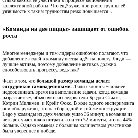
сталкиваются её участники в процессе выполнения
коллективной работы. Что ещё хуже, при росте группы её
уязвимость к таким трудностям резко повышается».
«Команда на две пиццы» защищает от ошибок
роста
Многие менеджеры и тим-лидеры ошибочно полагают, что
добавление людей в команду всегда идёт на пользу. Люди —
лучшие активы, поэтому добавление активов должно
способствовать прогрессу, ведь так?
Факт в том, что
большой размер команды делает
сотрудников самонадеянными
. Люди склонны «сильнее
недооценивать время на выполнение задачи, когда команда
разрастается», объясняют исследователи Брэдли Стаатс,
Кэтрин Милкмен, и Крэйг Фокс. В ходе одного эксперимента
они обнаружили, что на сбор одной и той же конструкции
Lego у команды из двух человек ушло 36 минут, а команда из
четырех участников потратила на это 52 минуты, что на 44%
больше. Однако команда с большим количеством участников
была увереннее в победе.