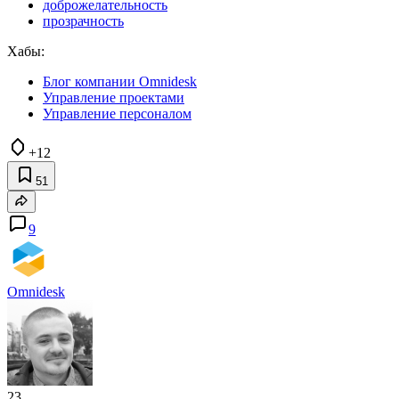
доброжелательность
прозрачность
Хабы:
Блог компании Omnidesk
Управление проектами
Управление персоналом
+12
51
9
Omnidesk
23