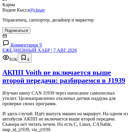
Карма
Вадим Кысса
@cissav
Управленец, саппортер, дизайнер и маркетер
Подписаться
Комментарии 9
ЕЖЕДНЕВНЫЙ ХАБР | 7 АВГ 2026
81K
4
АКПП Voith не включается выше
второй передачи: разбираемся в J1939
Изучаю шину CAN J1939 через написание самописных
утилит. Целенаправленно отключал датчик наддува для
проверки своих программ.
И здесь случай: Идёт выпуск машин на маршрут. На одном из
автобусов АКПП не включается выше второй передачи.
Сканера нет читать нечем. Но есть C, Linux, CANable,
map_id_j1939, viz_j1939.