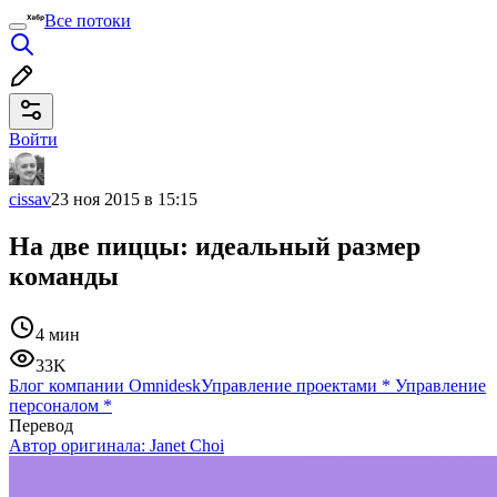
Все потоки
Войти
cissav
23 ноя 2015 в 15:15
На две пиццы: идеальный размер
команды
4 мин
33K
Блог компании Omnidesk
Управление проектами
*
Управление
персоналом
*
Перевод
Автор оригинала:
Janet Choi