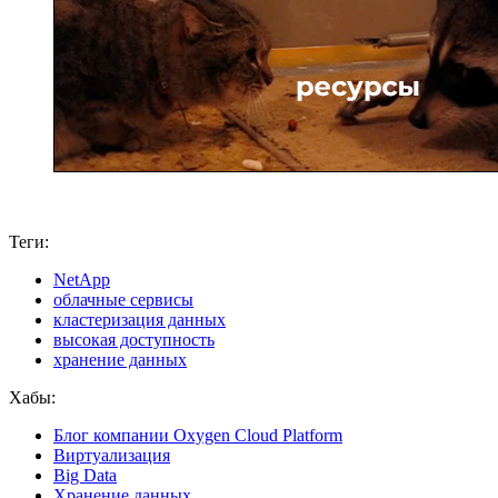
Теги:
NetApp
облачные сервисы
кластеризация данных
высокая доступность
хранение данных
Хабы:
Блог компании Oxygen Cloud Platform
Виртуализация
Big Data
Хранение данных