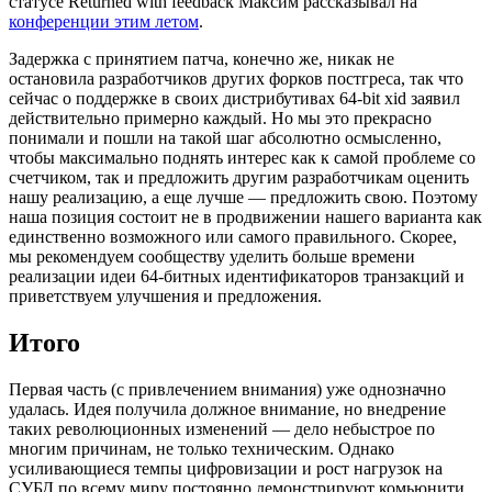
статусе Returned with feedback Максим рассказывал на
конференции этим летом
.
Задержка с принятием патча, конечно же, никак не
остановила разработчиков других форков постгреса, так что
сейчас о поддержке в своих дистрибутивах 64-bit xid заявил
действительно примерно каждый. Но мы это прекрасно
понимали и пошли на такой шаг абсолютно осмысленно,
чтобы максимально поднять интерес как к самой проблеме со
счетчиком, так и предложить другим разработчикам оценить
нашу реализацию, а еще лучше — предложить свою. Поэтому
наша позиция состоит не в продвижении нашего варианта как
единственно возможного или самого правильного. Скорее,
мы рекомендуем сообществу уделить больше времени
реализации идеи 64-битных идентификаторов транзакций и
приветствуем улучшения и предложения.
Итого
Первая часть (с привлечением внимания) уже однозначно
удалась. Идея получила должное внимание, но внедрение
таких революционных изменений — дело небыстрое по
многим причинам, не только техническим. Однако
усиливающиеся темпы цифровизации и рост нагрузок на
СУБД по всему миру постоянно демонстрируют комьюнити