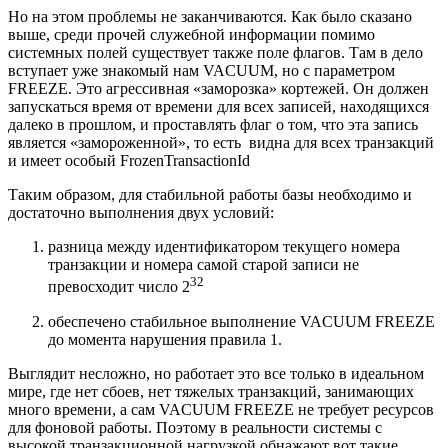
Но на этом проблемы не заканчиваются. Как было сказано
выше, среди прочей служебной информации помимо
системных полей существует также поле флагов. Там в дело
вступает уже знакомый нам VACUUM, но с параметром
FREEZE. Это агрессивная «заморозка» кортежей. Он должен
запускаться время от времени для всех записей, находящихся
далеко в прошлом, и проставлять флаг о том, что эта запись
является «замороженной», то есть видна для всех транзакций
и имеет особый FrozenTransactionId
Таким образом, для стабильной работы базы необходимо и
достаточно выполнения двух условий:
разница между идентификатором текущего номера
транзакции и номера самой старой записи не
32
превосходит число 2
обеспечено стабильное выполнение VACUUM FREEZE
до момента нарушения правила 1.
Выглядит несложно, но работает это все только в идеальном
мире, где нет сбоев, нет тяжелых транзакций, занимающих
много времени, а сам VACUUM FREEZE не требует ресурсов
для фоновой работы. Поэтому в реальности системы с
высокой транзакционной нагрузкой обнажают вот такие