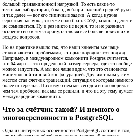
большой транзакционной нагрузкой. То есть какие-то
тестовые лаборатории, бэкенд веб-приложений средней руки
и так далее — вот его типичные задачи. А когда нужна
серьезная нагрузка, это уже надо брать СУБД за много денег и
не сомневаться. Ну и раз никто не верил, то и не развивал
особенно его в эту сторону, оставляя все больше повисших в
воздухе вопросов.
Но на практике вышло так, что наши клиенты все чаще
сталкиваются с проблемами, которые породил этот подход.
Например, в международном комьюнити Postgres считается,
что 64 ядра — это предельный размер сервера, где его вообще
можно запустить. А мы все чаще видим, что это становится
минимальной типовой конфигурацией. Другим таким узким
местом стал счетчик транзакций, ситуация с которым намного
более интересная. Поэтому о нем мы сегодня и поговорим: в
чем там проблема, как мы ее решили, и что на эту тему думает
международное комьюнити.
Что за счётчик такой? И немного о
многоверсионности в PostgreSQL
Одна из интересных особенностей PostgreSQL состоит в том,
каким образом он обрабатывает конкурентный доступ к