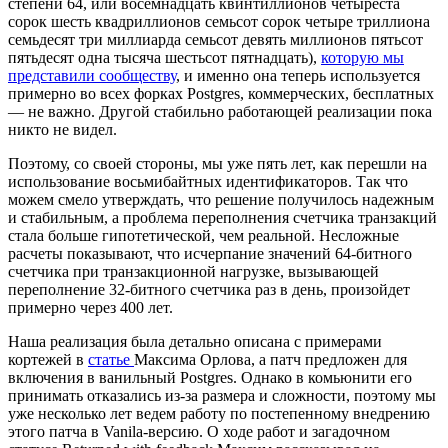
степени 64, или восемнадцать квинтиллионов четыреста
сорок шесть квадриллионов семьсот сорок четыре триллиона
семьдесят три миллиарда семьсот девять миллионов пятьсот
пятьдесят одна тысяча шестьсот пятнадцать),
которую мы
представили сообществу
, и именно она теперь используется
примерно во всех форках Postgres, коммерческих, бесплатных
— не важно. Другой стабильно работающей реализации пока
никто не видел.
Поэтому, со своей стороны, мы уже пять лет, как перешли на
использование восьмибайтных идентификаторов. Так что
можем смело утверждать, что решение получилось надежным
и стабильным, а проблема переполнения счетчика транзакций
стала больше гипотетической, чем реальной. Несложные
расчеты показывают, что исчерпание значений 64-битного
счетчика при транзакционной нагрузке, вызывающей
переполнение 32-битного счетчика раз в день, произойдет
примерно через 400 лет.
Наша реализация была детально описана с примерами
кортежей в
статье
Максима Орлова, а патч предложен для
включения в ванильный Postgres. Однако в комьюнити его
принимать отказались из-за размера и сложности, поэтому мы
уже несколько лет ведем работу по постепенному внедрению
этого патча в Vanila-версию. О ходе работ и загадочном