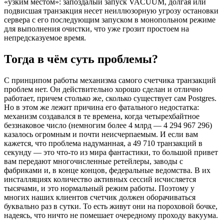
«узким местом»: запоздалый запуск VACUUM, долгая или
подвисшая транзакция несет неиллюзорную угрозу остановки
сервера с его последующим запуском в монопольном режиме
для выполнения очистки, что уже грозит простоем на
непредсказуемое время.
Тогда в чём суть проблемы?
С принципом работы механизма самого счетчика транзакций
проблем нет. Он действительно хорошо сделан и отлично
работает, причем столько же, сколько существует сам Postgres.
Но в этом же лежит причина его фатального недостатка:
механизм создавался в те времена, когда четырехбайтное
беззнаковое число (немногим более 4 млрд — 4 294 967 296)
казалось огромным и почти неисчерпаемым. И если вам
кажется, что проблема надуманная, а 49 710 транзакций в
секунду — это что-то из мира фантастики, то большой привет
вам передают многочисленные ретейлеры, заводы с
фабриками и, в конце концов, федеральные ведомства. В их
инсталляциях количество активных сессий исчисляется
тысячами, и это нормальный режим работы. Поэтому у
многих наших клиентов счетчик должен оборачиваться
буквально раз в сутки. То есть живут они на пороховой бочке,
надеясь, что ничто не помешает очередному проходу вакуума.