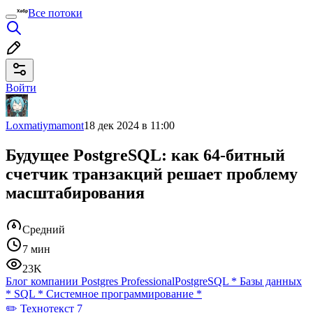
Все потоки
Войти
Loxmatiymamont
18 дек 2024 в 11:00
Будущее PostgreSQL: как 64-битный
счетчик транзакций решает проблему
масштабирования
Средний
7 мин
23K
Блог компании Postgres Professional
PostgreSQL
*
Базы данных
*
SQL
*
Системное программирование
*
✏️ Технотекст 7