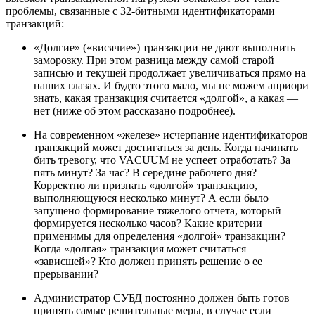
проблемы, связанные с 32-битными идентификаторами
транзакций:
«Долгие» («висячие») транзакции не дают выполнить
заморозку. При этом разница между самой старой
записью и текущей продолжает увеличиваться прямо на
наших глазах. И будто этого мало, мы не можем априори
знать, какая транзакция считается «долгой», а какая —
нет (ниже об этом рассказано подробнее).
На современном «железе» исчерпание идентификаторов
транзакций может достигаться за день. Когда начинать
бить тревогу, что VACUUM не успеет отработать? За
пять минут? За час? В середине рабочего дня?
Корректно ли признать «долгой» транзакцию,
выполняющуюся несколько минут? А если было
запущено формирование тяжелого отчета, который
формируется несколько часов? Какие критерии
применимы для определения «долгой» транзакции?
Когда «долгая» транзакция может считаться
«зависшей»? Кто должен принять решение о ее
прерывании?
Администратор СУБД постоянно должен быть готов
принять самые решительные меры, в случае если