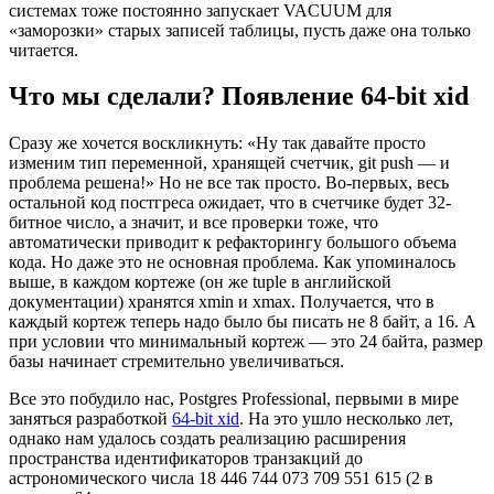
системах тоже постоянно запускает VACUUM для
«заморозки» старых записей таблицы, пусть даже она только
читается.
Что мы сделали? Появление 64-bit xid
Сразу же хочется воскликнуть: «Ну так давайте просто
изменим тип переменной, хранящей счетчик, git push — и
проблема решена!» Но не все так просто. Во-первых, весь
остальной код постгреса ожидает, что в счетчике будет 32-
битное число, а значит, и все проверки тоже, что
автоматически приводит к рефакторингу большого объема
кода. Но даже это не основная проблема. Как упоминалось
выше, в каждом кортеже (он же tuple в английской
документации) хранятся xmin и xmax. Получается, что в
каждый кортеж теперь надо было бы писать не 8 байт, а 16. А
при условии что минимальный кортеж — это 24 байта, размер
базы начинает стремительно увеличиваться.
Все это побудило нас, Postgres Professional, первыми в мире
заняться разработкой
64-bit xid
. На это ушло несколько лет,
однако нам удалось создать реализацию расширения
пространства идентификаторов транзакций до
астрономического числа 18 446 744 073 709 551 615 (2 в