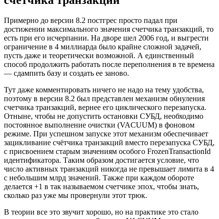
Примерно до версии 8.2 постгрес просто падал при
достижении максимального значения счетчика транзакций, то
есть при его исчерпании. На дворе шел 2006 год, и выгрести
ограничение в 4 миллиарда было крайне сложной задачей,
пусть даже и теоретически возможной. А единственный
способ продолжить работать после переполнения в те времена
— сдампить базу и создать ее заново.
Тут даже комментировать ничего не надо на тему удобства,
поэтому в версии 8.2 был представлен механизм обнуления
счетчика транзакций, вернее его циклического перезапуска.
Отныне, чтобы не допустить остановки СУБД, необходимо
постоянное выполнение очистки (VACUUM) в фоновом
режиме. При успешном запуске этот механизм обеспечивает
зацикливание счётчика транзакций вместо перезапуска СУБД,
с присвоением старым значениям особого FrozenTransactionId
идентификатора. Таким образом достигается условие, что
число активных транзакций никогда не превышает лимита в 4
с небольшим млрд значений. Также при каждом обороте
делается +1 в так называемом счетчике эпох, чтобы знать,
сколько раз уже мы провернули этот трюк.
В теории все это звучит хорошо, но на практике это стало