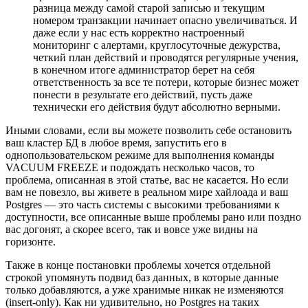
разница между самой старой записью и текущим
номером транзакции начинает опасно увеличиваться. И
даже если у нас есть корректно настроенный
мониторинг с алертами, круглосуточные дежурства,
четкий план действий и проводятся регулярные учения,
в конечном итоге администратор берет на себя
ответственность за все те потери, которые бизнес может
понести в результате его действий, пусть даже
технически его действия будут абсолютно верными.
Иными словами, если вы можете позволить себе остановить
ваш кластер БД в любое время, запустить его в
однопользовательском режиме для выполнения команды
VACUUM FREEZE и подождать несколько часов, то
проблема, описанная в этой статье, вас не касается. Но если
вам не повезло, вы живете в реальном мире хайлоада и ваш
Postgres — это часть системы с высокими требованиями к
доступности, все описанные выше проблемы рано или поздно
вас догонят, а скорее всего, так и вовсе уже видны на
горизонте.
Также в конце постановки проблемы хочется отдельной
строкой упомянуть подвид баз данных, в которые данные
только добавляются, а уже хранимые никак не изменяются
(insert-only). Как ни удивительно, но Postgres на таких