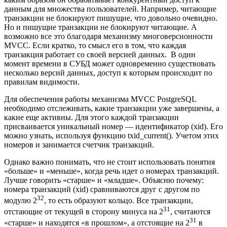
данным для множества пользователей. Например, читающие
транзакции не блокируют пишущие, что довольно очевидно.
Но и пишущие транзакции не блокируют читающие. А
возможно все это благодаря механизму многоверсионности
MVCC. Если кратко, то смысл его в том, что каждая
транзакция работает со своей версией данных. В один
момент времени в СУБД может одновременно существовать
несколько версий данных, доступ к которым происходит по
правилам видимости.
Для обеспечения работы механизма MVCC PostgreSQL
необходимо отслеживать, какие транзакции уже завершены, а
какие еще активны. Для этого каждой транзакции
присваивается уникальный номер — идентификатор (xid). Его
можно узнать, используя функцию txid_current(). Учетом этих
номеров и занимается счетчик транзакций.
Однако важно понимать, что не стоит использовать понятия
«больше» и «меньше», когда речь идет о номерах транзакций.
Лучше говорить «старше» и «младше». Объясню почему:
номера транзакций (xid) сравниваются друг с другом по
32
модулю 2
, то есть образуют кольцо. Все транзакции,
31
отстающие от текущей в сторону минуса на 2
, считаются
31
«старше» и находятся «в прошлом», а отстоящие на 2
в