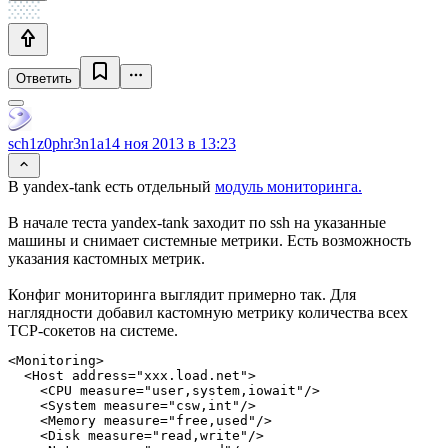
Ответить
sch1z0phr3n1a
14 ноя 2013 в 13:23
В yandex-tank есть отдельный
модуль мониторинга.
В начале теста yandex-tank заходит по ssh на указанные
машины и снимает системные метрики. Есть возможность
указания кастомных метрик.
Конфиг мониторинга выглядит примерно так. Для
наглядности добавил кастомную метрику количества всех
TCP-сокетов на системе.
<Monitoring>

  <Host address="xxx.load.net">

    <CPU measure="user,system,iowait"/>

    <System measure="csw,int"/>

    <Memory measure="free,used"/>

    <Disk measure="read,write"/>
