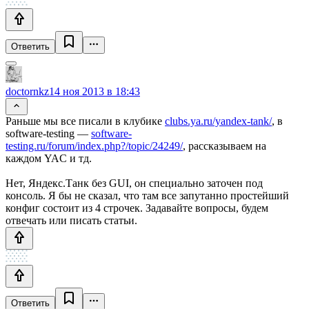
Ответить
doctornkz
14 ноя 2013 в 18:43
Раньше мы все писали в клубике
clubs.ya.ru/yandex-tank/
, в
software-testing —
software-
testing.ru/forum/index.php?/topic/24249/
, рассказываем на
каждом YAC и тд.
Нет, Яндекс.Танк без GUI, он специально заточен под
консоль. Я бы не сказал, что там все запутанно простейший
конфиг состоит из 4 строчек. Задавайте вопросы, будем
отвечать или писать статьи.
Ответить