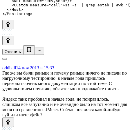
    <Net measure="recv,send"/>

    <Custom measure="call">ss -s  | grep estab | awk '{
  </Host>

Ответить
oddball
14 ноя 2013 в 15:33
Где же вы были раньше и почему раньше ничего не писали по
нагрузочному тестиронию, в начале года пришлось
перекопать очень много документации по этой теме. С
удовольствием почитаю, обязательно продолжайте писать.
Яндекс танк пробовал в начале года, не понравилось,
слишком все запутанно и не очевидно было на тот момент для
меня по сравнению с JMeter. Сейчас появился какой-нибудь
гуй или интерфейс?