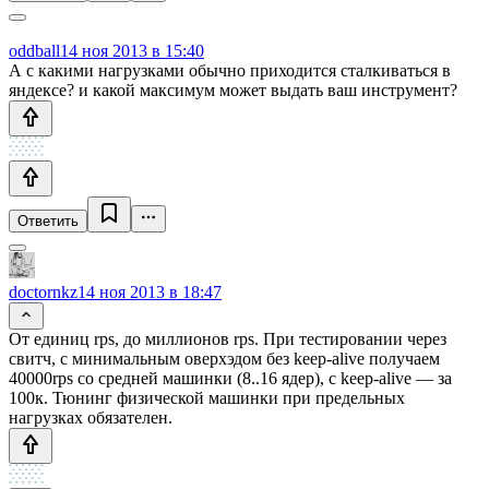
oddball
14 ноя 2013 в 15:40
А с какими нагрузками обычно приходится сталкиваться в
яндексе? и какой максимум может выдать ваш инструмент?
Ответить
doctornkz
14 ноя 2013 в 18:47
От единиц rps, до миллионов rps. При тестировании через
свитч, с минимальным оверхэдом без keep-alive получаем
40000rps со средней машинки (8..16 ядер), с keep-alive — за
100к. Тюнинг физической машинки при предельных
нагрузках обязателен.