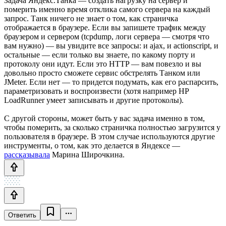
Задача Яндекс.Танка — создать нагрузку на сервер и
померить именно время отклика самого сервера на каждый
запрос. Танк ничего не знает о том, как страничка
отображается в браузере. Если вы запишете трафик между
браузером и сервером (tcpdump, логи сервера — смотря что
вам нужно) — вы увидите все запросы: и ajax, и actionscript, и
остальные — если только вы знаете, по какому порту и
протоколу они идут. Если это HTTP — вам повезло и вы
довольно просто сможете сервис обстрелять Танком или
JMeter. Если нет — то придется подумать, как его распарсить,
параметризовать и воспроизвести (хотя например HP
LoadRunner умеет записывать и другие протоколы).
С другой стороны, может быть у вас задача именно в том,
чтобы померить, за сколько страничка полностью загрузится у
пользователя в браузере. В этом случае используются другие
инструменты, о том, как это делается в Яндексе —
рассказывала
Марина Широчкина.
Ответить