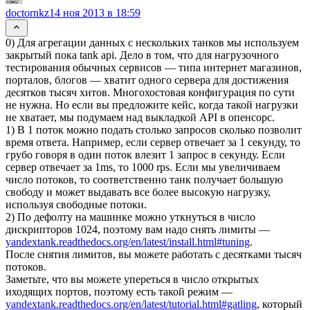
doctornkz
14 ноя 2013 в 18:59
0) Для агрегации данных с нескольких танков мы используем
закрытый пока tank api. Дело в том, что для нагрузочного
тестирования обычных сервисов — типа интернет магазинов,
порталов, блогов — хватит одного сервера для достижения
десятков тысяч хитов. Многохостовая конфигурация по сути
не нужна. Но если вы предложите кейс, когда такой нагрузки
не хватает, мы подумаем над выкладкой API в опенсорс.
1) В 1 поток можно подать столько запросов сколько позволит
время ответа. Например, если сервер отвечает за 1 секунду, то
грубо говоря в один поток влезит 1 запрос в секунду. Если
сервер отвечает за 1ms, то 1000 rps. Если мы увеличиваем
число потоков, то соответственно танк получает большую
свободу и может выдавать все более высокую нагрузку,
используя свободные потоки.
2) По дефолту на машинке можно уткнуться в число
дискрипторов 1024, поэтому вам надо снять лимиты —
yandextank.readthedocs.org/en/latest/install.html#tuning
.
После снятия лимитов, вы можете работать с десятками тысяч
потоков.
Заметьте, что вы можете упереться в число открытых
иходящих портов, поэтому есть такой режим —
yandextank.readthedocs.org/en/latest/tutorial.html#gatling
, который