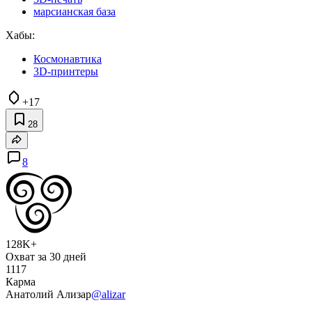
марсианская база
Хабы:
Космонавтика
3D-принтеры
+17
28
8
128K+
Охват за 30 дней
1117
Карма
Анатолий Ализар
@alizar