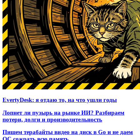
EvertyDesk: я отдаю то, на что ушли годы
Лопнет ли пузырь на рынке ИИ? Разбираем
потери, долги и производительность
Пишем терабайты видео на диск в Go и не даем
ОС сожрать всю память