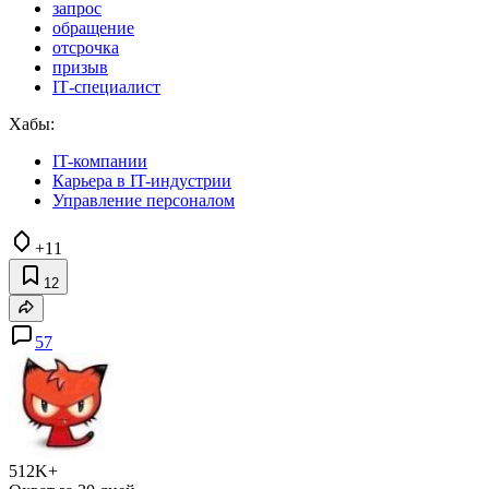
запрос
обращение
отсрочка
призыв
IТ-специалист
Хабы:
IT-компании
Карьера в IT-индустрии
Управление персоналом
+11
12
57
512K+