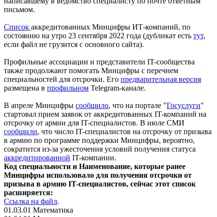
написавшему в ведомство специалисту по почте ответным
письмом.
Список
аккредитованных Минцифры ИТ-компаний, по
состоянию на утро 23 сентября 2022 года (дубликат есть
тут
,
если файл не грузится с основного сайта).
Профильные ассоциации и представители IT-сообщества
также продолжают помогать Минцифры с перечнем
специальностей для отсрочки. Его
предварительная версия
размещена в
профильном
Telegram-канале.
В апреле Минцифры
сообщило
, что на портале "
Госуслуги
"
стартовал прием заявок от аккредитованных IT-компаний на
отсрочку от армии для IT-специалистов. В июле СМИ
сообщили
, что число IT-специалистов на отсрочку от призыва
в армию по программе поддержки Минцифры, вероятно,
сократится из-за ужесточения условий получения статуса
аккредитированной
IT-компании.
Код специальности и Наименование, которые ранее
Минцифры использовало для получения отсрочки от
призыва в армию IT-специалистов, сейчас этот список
расширяется:
Ссылка на файл
.
01.03.01 Математика