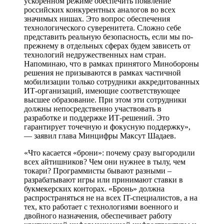
ускоренном режиме обеспечить появление
российских конкурентных аналогов во всех
значимых нишах. Это вопрос обеспечения
технологического суверенитета. Сложно себе
представить реальную безопасность, если мы по-
прежнему в отдельных сферах будем зависеть от
технологий недружественных нам стран.
Напоминаю, что в рамках принятого Минобороны
решения не призываются в рамках частичной
мобилизации только сотрудники аккредитованных
ИТ-организаций, имеющие соответствующее
высшее образование. При этом эти сотрудники
должны непосредственно участвовать в
разработке и поддержке ИТ-решений. Это
гарантирует точечную и фокусную поддержку»,
— заявил глава Минцифры Максут Шадаев.
«Что касается «брони»: почему сразу выгородили
всех айтишников? Чем они нужнее в тылу, чем
токари? Программисты бывают разными –
разрабатывают игры или принимают ставки в
букмекерских конторах. «Бронь» должна
распространяться не на всех IT-специалистов, а на
тех, кто работает с технологиями военного и
двойного назначения, обеспечивает работу