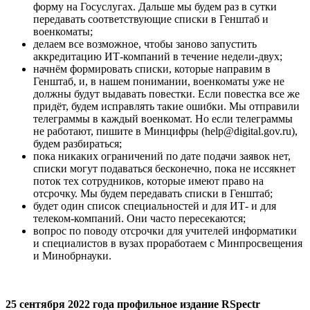
форму на Госуслугах. Дальше мы будем раз в сутки
передавать соответствующие списки в Генштаб и
военкоматы;
делаем все возможное, чтобы заново запустить
аккредитацию ИТ-компаний в течение недели-двух;
начнём формировать списки, которые направим в
Генштаб, и, в нашем понимании, военкоматы уже не
должны будут выдавать повестки. Если повестка все же
придёт, будем исправлять такие ошибки. Мы отправили
телеграммы в каждый военкомат. Но если телеграммы
не работают, пишите в Минцифры (help@digital.gov.ru),
будем разбираться;
пока никаких ограничений по дате подачи заявок нет,
списки могут подаваться бесконечно, пока не иссякнет
поток тех сотрудников, которые имеют право на
отсрочку. Мы будем передавать списки в Генштаб;
будет один список специальностей и для ИТ- и для
телеком-компаний. Они часто пересекаются;
вопрос по поводу отсрочки для учителей информатики
и специалистов в вузах проработаем с Минпросвещения
и Минобрнауки.
25 сентября 2022 года профильное издание RSpectr