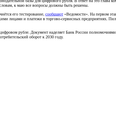
онодательной базы для цифрового рубля. В ответ на это глава
го словам, к маю все вопросы должны быть решены.
чнётся его тестирование,
сообщают
«Ведомости». На первом этап
ми лицами и платежи в торгово-сервисных предприятиях. Пило
о цифровом рубле. Документ наделяет Банк России полномочиям
требительский оборот к 2030 году.