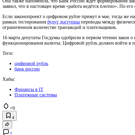
Она также напомнила, что Банк России ждёт формирования зак
заявил, что в настоящее время «работа ведётся плотно». По е
Если законопроект о цифровом рубле примут в мае, тогда же на
рамках тестирования
будут доступны
переводы между физически
ограниченном количестве транзакций и плательщиков.
16 марта депутаты Госдумы одобрили в первом чтении закон 
функционирования валюты. Цифровой рубль должен войти в по
Теги:
цифровой рубль
банк россии
Хабы:
Финансы в IT
Платежные системы
+9
4
7