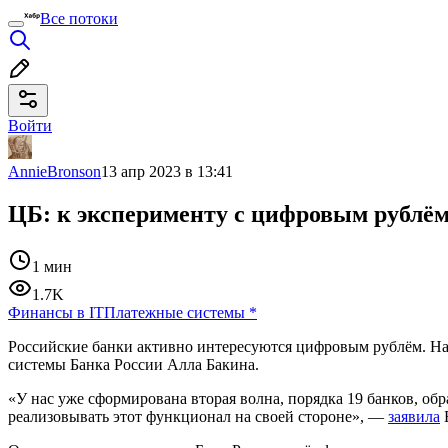
Все потоки
Войти
AnnieBronson
13 апр 2023 в 13:41
ЦБ: к эксперименту с цифровым рублём
1 мин
1.7K
Финансы в IT
Платежные системы
*
Российские банки активно интересуются цифровым рублём. На 
системы Банка России Алла Бакина.
«У нас уже сформирована вторая волна, порядка 19 банков, о
реализовывать этот функционал на своей стороне», —
заявила
Б