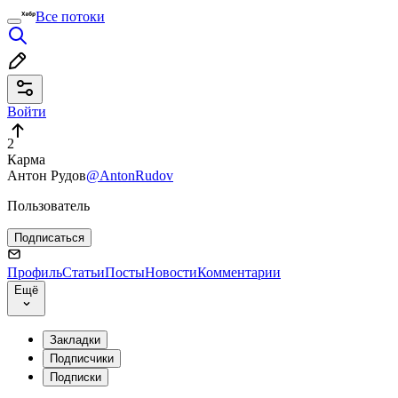
Все потоки
Войти
2
Карма
Антон Рудов
@AntonRudov
Пользователь
Подписаться
Профиль
Статьи
Посты
Новости
Комментарии
Ещё
Закладки
Подписчики
Подписки