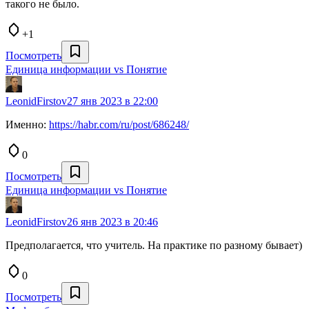
такого не было.
+1
Посмотреть
Единица информации vs Понятие
LeonidFirstov
27 янв 2023 в 22:00
Именно:
https://habr.com/ru/post/686248/
0
Посмотреть
Единица информации vs Понятие
LeonidFirstov
26 янв 2023 в 20:46
Предполагается, что учитель. На практике по разному бывает)
0
Посмотреть