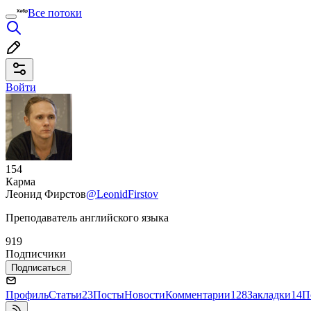
Все потоки
Войти
154
Карма
Леонид Фирстов
@LeonidFirstov
Преподаватель английского языка
919
Подписчики
Подписаться
Профиль
Статьи
23
Посты
Новости
Комментарии
128
Закладки
14
П