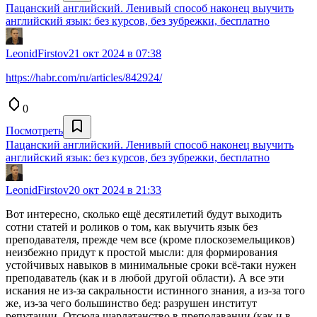
Пацанский английский. Ленивый способ наконец выучить
английский язык: без курсов, без зубрежки, бесплатно
LeonidFirstov
21 окт 2024 в 07:38
https://habr.com/ru/articles/842924/
0
Посмотреть
Пацанский английский. Ленивый способ наконец выучить
английский язык: без курсов, без зубрежки, бесплатно
LeonidFirstov
20 окт 2024 в 21:33
Вот интересно, сколько ещё десятилетий будут выходить
сотни статей и роликов о том, как выучить язык без
преподавателя, прежде чем все (кроме плоскоземельщиков)
неизбежно придут к простой мысли: для формирования
устойчивых навыков в минимальные сроки всё-таки нужен
преподаватель (как и в любой другой области). А все эти
искания не из-за сакральности истинного знания, а из-за того
же, из-за чего большинство бед: разрушен институт
репутации. Отсюда шарлатанство в преподавании (как и в