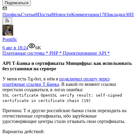
Подписаться
Профиль
Статьи
8
Посты
8
Новости
Комментарии
178
Закладки
30
П
Pontific
6 авг в 18:24
6K
Платежные системы
*
PHP
*
Проектирование API
*
API Т‑Банка и сертификаты Минцифры: как использовать
без установки на сервере
У меня есть Tg-бот, в нём я
подключил оплату через
платёжные ссылки Т-Банка
. В какой-то момент ссылки
перестали создаваться, в логах ошибка:
SSL certificate OpenSSL verify result: self-signed
certificate in certificate chain (19)
Причина: Т и другие российские банки стали переходить на
отечественные сертификаты, ибо зарубежные
удостоверяющие центры стали отзывать свои сертификаты.
Варианты действий: