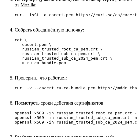
от Mozilla:
curl -fsSL -o cacert.pem https://curl.se/ca/cacert
Собрать объединённую цепочку:
cat \

   cacert.pem \

   russian_trusted_root_ca_pem.crt \

   russian_trusted_sub_ca_pem.crt \

   russian_trusted_sub_ca_2024_pem.crt \

   > ru-ca-bundle.pem
Проверить, что работает:
curl -v --cacert ru-ca-bundle.pem https://mddc.tba
Посмотреть сроки действия сертификатов:
openssl x509 -in russian_trusted_root_ca_pem.crt -
openssl x509 -in russian_trusted_sub_ca_pem.crt -n
openssl x509 -in russian_trusted_sub_ca_2024_pem.c