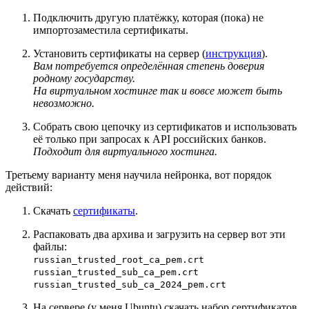
Подключить другую платёжку, которая (пока) не
импортозаместила сертификаты.
Установить сертификаты на сервер (
инструкция
).
Вам потребуется определённая степень доверия
родному государству.
На виртуальном хостинге так и вовсе может быть
невозможно.
Собрать свою цепочку из сертификатов и использовать
её только при запросах к API российских банков.
Подходит для виртуального хостинга.
Третьему варианту меня научила нейронка, вот порядок
действий:
Скачать
сертификаты
.
Распаковать два архива и загрузить на сервер вот эти
файлы:
russian_trusted_root_ca_pem.crt
russian_trusted_sub_ca_pem.crt
russian_trusted_sub_ca_2024_pem.crt
На сервере (у меня Ubuntu) скачать набор сертификатов