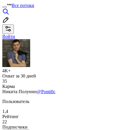
Все потоки
Войти
4K+
Охват за 30 дней
35
Карма
Никита Полунин
@Pontific
Пользователь
1,4
Рейтинг
22
Подписчики