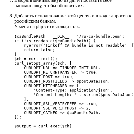
Выбрать минимальную из дат и поставить себе
напоминалку, чтобы обновить их.
Добавить использование этой цепочки в коде запросов к
российским банкам.
У меня на php это выглядит так:
$caBundlePath = __DIR__ . '/ru-ca-bundle.pem';

if (!is_readable($caBundlePath)) {

    myerror("Tinkoff CA bundle is not readable", [
    return false;

}

$ch = curl_init();

curl_setopt_array($ch, [

    CURLOPT_URL => TINKOFF_INIT_URL,

    CURLOPT_RETURNTRANSFER => true,

    CURLOPT_POST => true,

    CURLOPT_POSTFIELDS => $postDataJson,

    CURLOPT_HTTPHEADER => [

        'Content-Type: application/json',

        'Content-Length: ' . strlen($postDataJson)
    ],

    CURLOPT_SSL_VERIFYPEER => true,

    CURLOPT_SSL_VERIFYHOST => 2,

    CURLOPT_CAINFO => $caBundlePath,

]);

$output = curl_exec($ch);