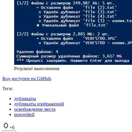
Результат выполнения
Код доступен на GitHub
.
Теги:
дубликаты
дубликаты изображений
освобождение места
powershell
+6