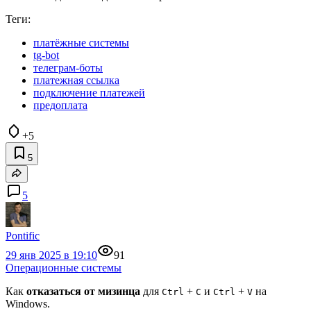
Теги:
платёжные системы
tg-bot
телеграм-боты
платежная ссылка
подключение платежей
предоплата
+5
5
5
Pontific
29 янв 2025 в 19:10
91
Операционные системы
Как
отказаться от мизинца
для
+
и
+
на
Ctrl
C
Ctrl
V
Windows.