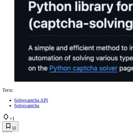
Теги:
Solvecaptcha API
Solvecaptcha
+1
10