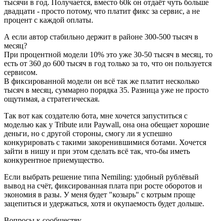
тысячи в год. Получается, вместо 60k он отдаёт чуть больше
двадцати - просто потому, что платит фикс за сервис, а не
процент с каждой оплаты.
А если автор стабильно держит в районе 300-500 тысяч в
месяц?
При процентной модели 10% это уже 30-50 тысяч в месяц, то
есть от 360 до 600 тысяч в год только за то, что он пользуется
сервисом.
В фиксированной модели он всё так же платит несколько
тысяч в месяц, суммарно порядка 35. Разница уже не просто
ощутимая, а стратегическая.
Так вот как создателю бота, мне хочется запуститься с
моделью как у Tribute или Paywall, она она обещает хорошие
деньги, но с другой стороны, смогу ли я успешно
конкурировать с такими закоренившимися ботами. Хочется
зайти в нишу и при этом сделать всё так, что-бы иметь
конкурентное приемущество.
Если выбрать решение типа Nemiling: удобный рублёвый
вывод на счёт, фиксированная плата при росте оборотов и
экономия в разы. У меня будет "козырь" с котрым проще
зацепиться и удержаться, хотя и окупаемость будет дольше.
Вопросы к сообществу