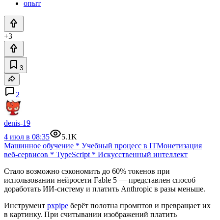
опыт
+3
3
2
denis-19
4 июл в 08:35
5.1K
Машинное обучение
*
Учебный процесс в IT
Монетизация
веб-сервисов
*
TypeScript
*
Искусственный интеллект
Стало возможно сэкономить до 60% токенов при
использовании нейросети Fable 5 — представлен способ
доработать ИИ-систему и платить Anthropic в разы меньше.
Инструмент
pxpipe
берёт полотна промптов и превращает их
в картинку. При считывании изображений платить