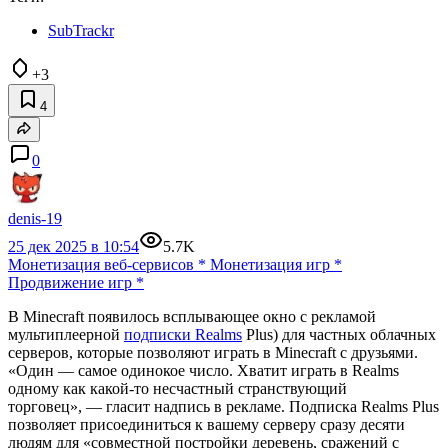
SubTrackr
+3
4
0
denis-19
25 дек 2025 в 10:54
5.7K
Монетизация веб-сервисов
*
Монетизация игр
*
Продвижение игр
*
В Minecraft появилось всплывающее окно с рекламой
мультиплеерной
подписки Realms
Plus) для частных облачных
серверов, которые позволяют играть в Minecraft с друзьями.
«Один — самое одинокое число. Хватит играть в Realms
одному как какой‑то несчастный странствующий
торговец», — гласит надпись в рекламе. Подписка Realms Plus
позволяет присоединиться к вашему серверу сразу десяти
людям для «совместной постройки деревень, сражений с