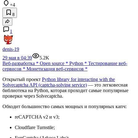
+4
8
1
denis-19
29 мая в 04:39
5.2K
Веб-разработка
*
Open source
*
Python
*
Тестирование веб-
сервисов
*
Монетизация веб-сервисов
*
Открытый проект
Python library for interacting with the
Solvecaptcha API (captcha‑solving service)
— это легковесная
библиотека на Python, которая проходит самые популярные
проверки через Solvecaptcha.
Обходит большинство самых мощных и популярных капч:
reCAPTCHA v2 и v3;
Cloudflare Turnstile;
FunCaptcha (Arkose Labs);