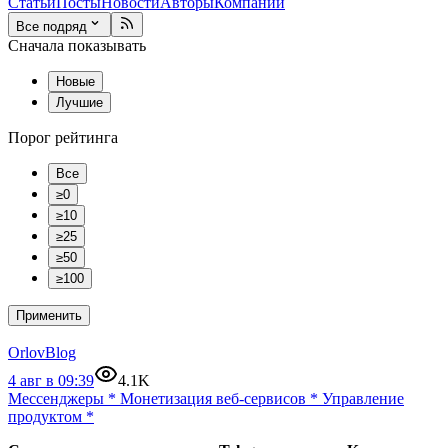
Статьи
Посты
Новости
Авторы
Компании
Все подряд
Сначала показывать
Новые
Лучшие
Порог рейтинга
Все
≥0
≥10
≥25
≥50
≥100
Применить
OrlovBlog
4 авг в 09:39
4.1K
Мессенджеры
*
Монетизация веб-сервисов
*
Управление
продуктом
*