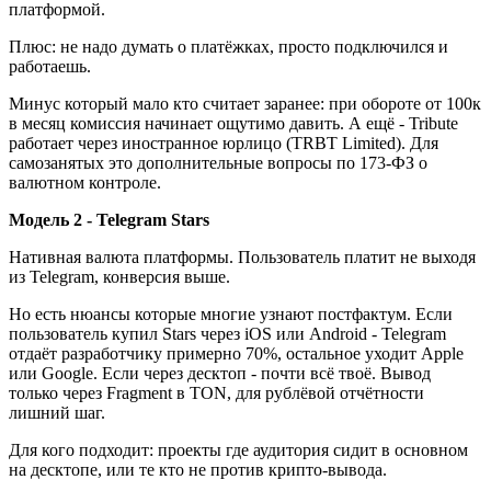
платформой.
Плюс: не надо думать о платёжках, просто подключился и
работаешь.
Минус который мало кто считает заранее: при обороте от 100к
в месяц комиссия начинает ощутимо давить. А ещё - Tribute
работает через иностранное юрлицо (TRBT Limited). Для
самозанятых это дополнительные вопросы по 173-ФЗ о
валютном контроле.
Модель 2 - Telegram Stars
Нативная валюта платформы. Пользователь платит не выходя
из Telegram, конверсия выше.
Но есть нюансы которые многие узнают постфактум. Если
пользователь купил Stars через iOS или Android - Telegram
отдаёт разработчику примерно 70%, остальное уходит Apple
или Google. Если через десктоп - почти всё твоё. Вывод
только через Fragment в TON, для рублёвой отчётности
лишний шаг.
Для кого подходит: проекты где аудитория сидит в основном
на десктопе, или те кто не против крипто-вывода.