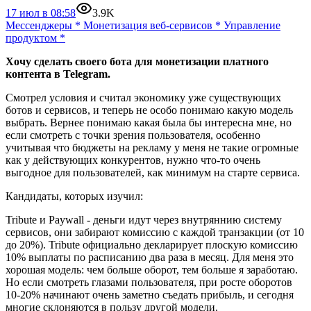
17 июл в 08:58
3.9K
Мессенджеры
*
Монетизация веб-сервисов
*
Управление
продуктом
*
Хочу сделать своего бота для монетизации платного
контента в Telegram.
Смотрел условия и считал экономику уже существующих
ботов и сервисов, и теперь не особо понимаю какую модель
выбрать. Вернее понимаю какая была бы интересна мне, но
если смотреть с точки зрения пользователя, особенно
учитывая что бюджеты на рекламу у меня не такие огромные
как у действующих конкурентов, нужно что-то очень
выгодное для пользователей, как минимум на старте сервиса.
Кандидаты, которых изучил:
Tribute и Paywall - деньги идут через внутряннию систему
сервисов, они забирают комиссию с каждой транзакции (от 10
до 20%). Tribute официально декларирует плоскую комиссию
10% выплаты по расписанию два раза в месяц. Для меня это
хорошая модель: чем больше оборот, тем больше я заработаю.
Но если смотреть глазами пользователя, при росте оборотов
10-20% начинают очень заметно съедать прибыль, и сегодня
многие склоняются в пользу другой модели.