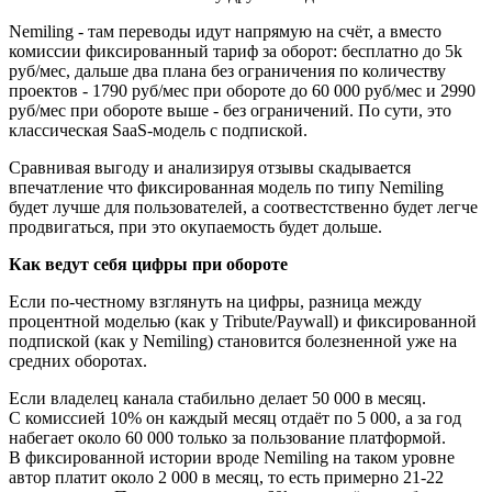
Nemiling - там переводы идут напрямую на счёт, а вместо
комиссии фиксированный тариф за оборот: бесплатно до 5k
руб/мес, дальше два плана без ограничения по количеству
проектов - 1790 руб/мес при обороте до 60 000 руб/мес и 2990
руб/мес при обороте выше - без ограничений. По сути, это
классическая SaaS-модель с подпиской.
Сравнивая выгоду и анализируя отзывы скадывается
впечатление что фиксированная модель по типу Nemiling
будет лучше для пользователей, а соотвестственно будет легче
продвигаться, при это окупаемость будет дольше.
Как ведут себя цифры при обороте
Если по‑честному взглянуть на цифры, разница между
процентной моделью (как у Tribute/Paywall) и фиксированной
подпиской (как у Nemiling) становится болезненной уже на
средних оборотах.
Если владелец канала стабильно делает 50 000 в месяц.
С комиссией 10% он каждый месяц отдаёт по 5 000, а за год
набегает около 60 000 только за пользование платформой.
В фиксированной истории вроде Nemiling на таком уровне
автор платит около 2 000 в месяц, то есть примерно 21-22