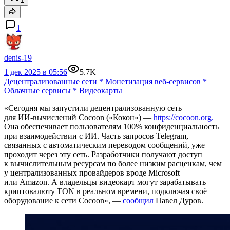
1
1
denis-19
1 дек 2025 в 05:56
5.7K
Децентрализованные сети
*
Монетизация веб-сервисов
*
Облачные сервисы
*
Видеокарты
«Сегодня мы запустили децентрализованную сеть
для ИИ‑вычислений Cocoon («Кокон») —
https://cocoon.org
.
Она обеспечивает пользователям 100% конфиденциальность
при взаимодействии с ИИ. Часть запросов Telegram,
связанных с автоматическим переводом сообщений, уже
проходит через эту сеть. Разработчики получают доступ
к вычислительным ресурсам по более низким расценкам, чем
у централизованных провайдеров вроде Microsoft
или Amazon. А владельцы видеокарт могут зарабатывать
криптовалюту TON в реальном времени, подключая своё
оборудование к сети Cocoon», —
сообщил
Павел Дуров.