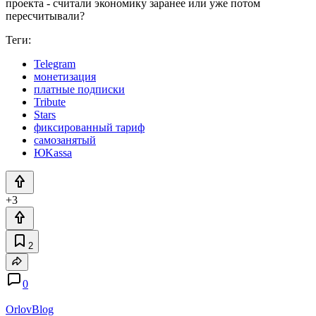
проекта - считали экономику заранее или уже потом
пересчитывали?
Теги:
Telegram
монетизация
платные подписки
Tribute
Stars
фиксированный тариф
самозанятый
ЮKassa
+3
2
0
OrlovBlog