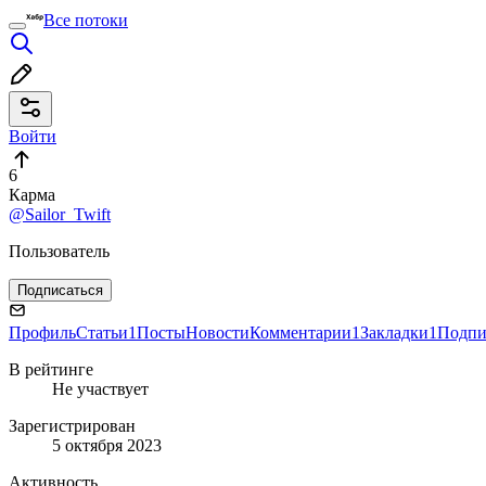
Все потоки
Войти
6
Карма
@Sailor_Twift
Пользователь
Подписаться
Профиль
Статьи
1
Посты
Новости
Комментарии
1
Закладки
1
Подпи
В рейтинге
Не участвует
Зарегистрирован
5 октября 2023
Активность