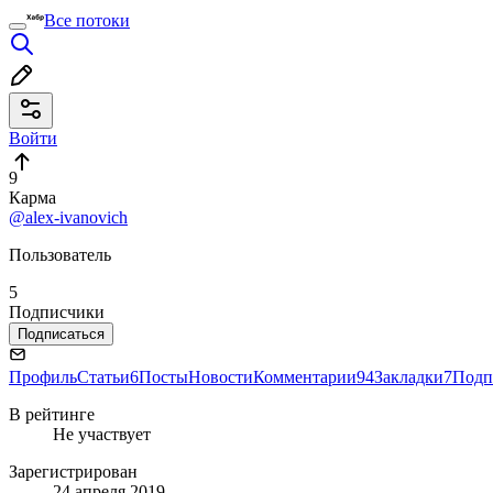
Все потоки
Войти
9
Карма
@alex-ivanovich
Пользователь
5
Подписчики
Подписаться
Профиль
Статьи
6
Посты
Новости
Комментарии
94
Закладки
7
Подп
В рейтинге
Не участвует
Зарегистрирован
24 апреля 2019