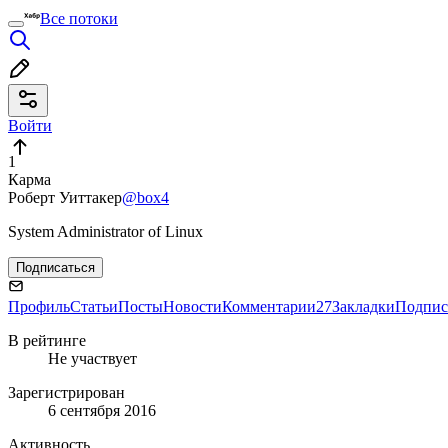
Все потоки
Войти
1
Карма
Роберт Уиттакер
@box4
System Administrator of Linux
Подписаться
Профиль
Статьи
Посты
Новости
Комментарии
27
Закладки
Подпис
В рейтинге
Не участвует
Зарегистрирован
6 сентября 2016
Активность