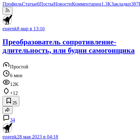
Профиль
Статьи
6
Посты
Новости
Комментарии
1.3K
Закладки
387
eugenk
8 мар в 13:16
Преобразователь сопротивление-
длительность, или будни самогонщика
Простой
6 мин
12K
+12
25
34
eugenk
28 мая 2023 в 04:18