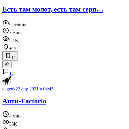
Есть там молот, есть там серп…
Средний
7 мин
5.1K
+12
12
17
eugenk
22 апр 2021 в 04:45
Анти-Factorio
4 мин
33K