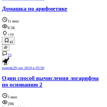
Домашка по арифметике
11 мин
8.5K
+19
43
23
eugenk
29 сен 2019 в 05:50
Один способ вычисления логарифма
по основанию 2
5 мин
29K