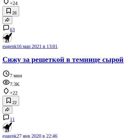
+24
26
63
eugenk
16 мар 2021 в 13:01
Сижу за решеткой в темнице сырой
7 мин
7.3K
+22
22
11
eugenk
27 янв 2020 в 22:46