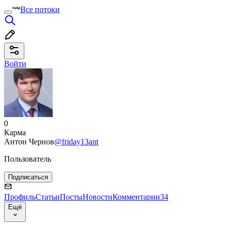
Все потоки
Войти
0
Карма
Антон Чернов
@friday13ant
Пользователь
Подписаться
Профиль
Статьи
Посты
Новости
Комментарии
34
Ещё