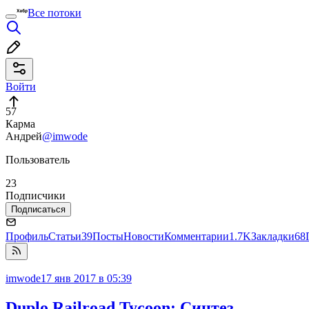
Все потоки
Войти
57
Карма
Андрей
@imwode
Пользователь
23
Подписчики
Подписаться
Профиль
Статьи
39
Посты
Новости
Комментарии
1.7K
Закладки
68
imwode
17 янв 2017 в 05:39
Duplo Railroad Tycoon: Синтез