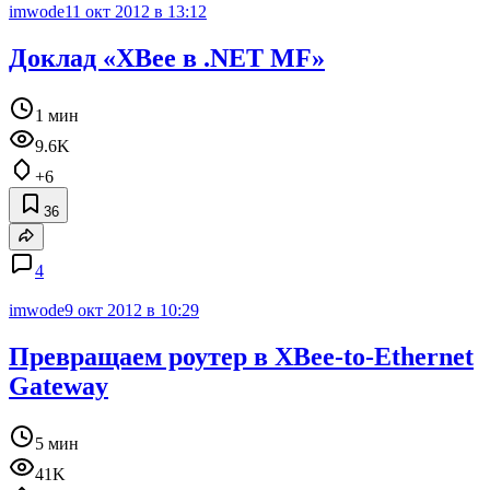
imwode
11 окт 2012 в 13:12
Доклад «XBee в .NET MF»
1 мин
9.6K
+6
36
4
imwode
9 окт 2012 в 10:29
Превращаем роутер в XBee-to-Ethernet
Gateway
5 мин
41K