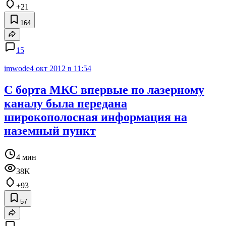
+21
164
15
imwode
4 окт 2012 в 11:54
С борта МКС впервые по лазерному
каналу была передана
широкополосная информация на
наземный пункт
4 мин
38K
+93
57