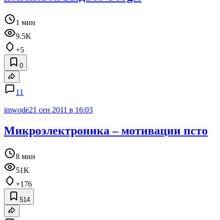
1 мин
9.5K
+5
0
11
imwode
21 сен 2011 в 16:03
Микроэлектроника – мотивации псто
8 мин
51K
+176
514