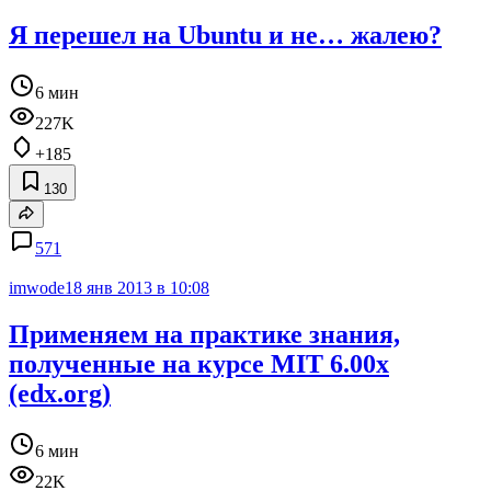
Я перешел на Ubuntu и не… жалею?
6 мин
227K
+185
130
571
imwode
18 янв 2013 в 10:08
Применяем на практике знания,
полученные на курсе MIT 6.00x
(edx.org)
6 мин
22K