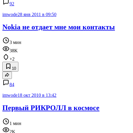
92
imwode
28 янв 2011 в 09:50
Nokia не отдает мне мои контакты
3 мин
38K
+2
10
84
imwode
18 окт 2010 в 13:42
Первый РИКРОЛЛ в космосе
1 мин
2K