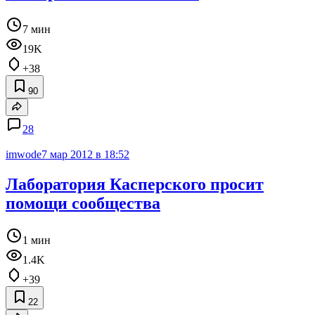
7 мин
19K
+38
90
28
imwode
7 мар 2012 в 18:52
Лаборатория Касперского просит
помощи сообщества
1 мин
1.4K
+39
22