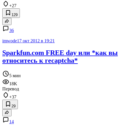
+27
129
36
imwode
17 окт 2012 в 19:21
Sparkfun.com FREE day или *как вы
относитесь к recaptcha*
5 мин
18K
Перевод
+37
29
14