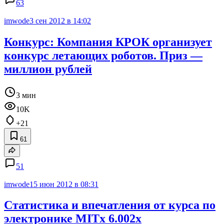
63
imwode
3 сен 2012 в 14:02
Конкурс: Компания КРОК организует
конкурс летающих роботов. Приз —
миллион рублей
3 мин
10K
+21
61
51
imwode
15 июн 2012 в 08:31
Статистика и впечатления от курса по
электронике MITx 6.002x