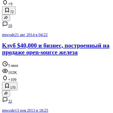
+9
72
10
imwode
21 авг 2014 в 04:22
Клуб $40,000 и бизнес, построенный на
продаже open-source железа
5 мин
102K
+109
170
32
imwode
13 ноя 2013 в 18:25