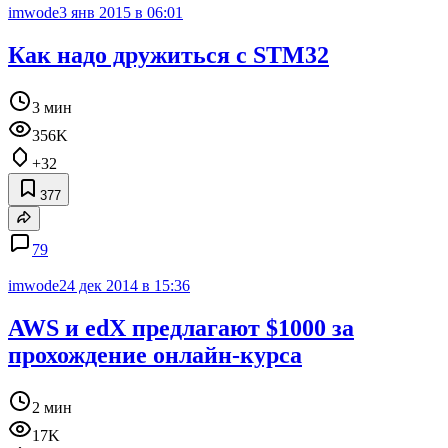
imwode
3 янв 2015 в 06:01
Как надо дружиться с STM32
3 мин
356K
+32
377
79
imwode
24 дек 2014 в 15:36
AWS и edX предлагают $1000 за
прохождение онлайн-курса
2 мин
17K