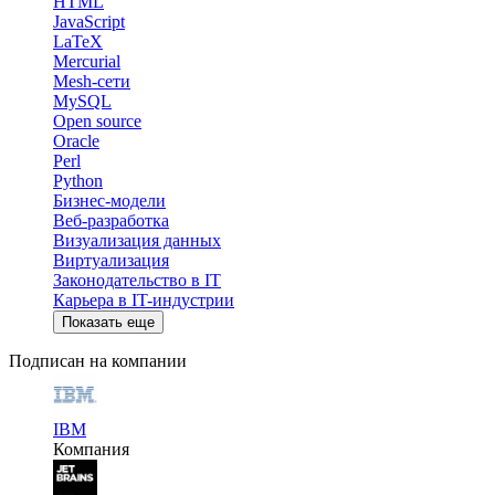
HTML
JavaScript
LaTeX
Mercurial
Mesh-сети
MySQL
Open source
Oracle
Perl
Python
Бизнес-модели
Веб-разработка
Визуализация данных
Виртуализация
Законодательство в IT
Карьера в IT-индустрии
Показать еще
Подписан на компании
IBM
Компания