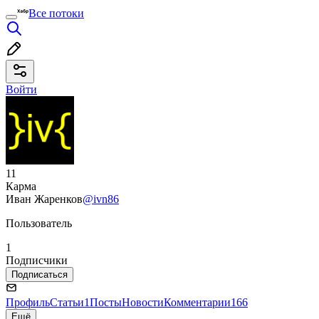
Все потоки
Войти
11
Карма
Иван Жаренков
@ivn86
Пользователь
1
Подписчики
Подписаться
Профиль
Статьи
1
Посты
Новости
Комментарии
166
Ещё