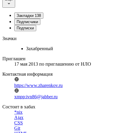
Закладки
138
Подписчики
Подписки
Значки
Захабренный
Приглашен
17 мая 2013
по приглашению от
НЛО
Контактная информация
https://www.zharenkov.ru
xmpp:ivn86@jabber.ru
Состоит в хабах
*nix
Ajax
CSS
Git