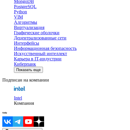
MongoDB
PostgreSQL
Python
VIM
Алгоритмы
Виртуализация
Графические оболочки
Децентрализованные сети
Интерфейсы
Информационная безопасность
Искусственный интеллект
Карьера в IT-индустрии
Киберпанк
Показать еще
Подписан на компании
Intel
Компания