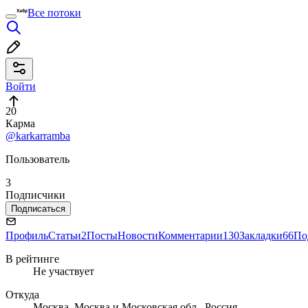
Все потоки
Войти
20
Карма
@karkarramba
Пользователь
3
Подписчики
Подписаться
Профиль
Статьи
2
Посты
Новости
Комментарии
130
Закладки
66
По
В рейтинге
Не участвует
Откуда
Москва, Москва и Московская обл., Россия