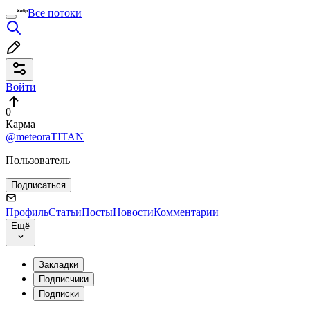
Все потоки
Войти
0
Карма
@meteoraTITAN
Пользователь
Подписаться
Профиль
Статьи
Посты
Новости
Комментарии
Ещё
Закладки
Подписчики
Подписки