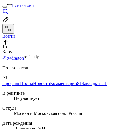
Все потоки
Войти
15
Карма
read⁠-⁠only
@twdragon
Пользователь
Профиль
Посты
Новости
Комментарии
81
Закладки
151
В рейтинге
Не участвует
Откуда
Москва и Московская обл., Россия
Дата рождения
18 декабря 1984