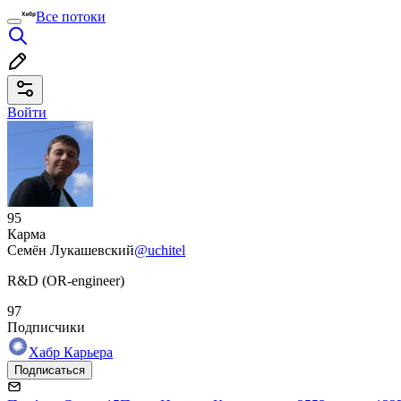
Все потоки
Войти
95
Карма
Семён Лукашевский
@uchitel
R&D (OR-engineer)
97
Подписчики
Хабр Карьера
Подписаться