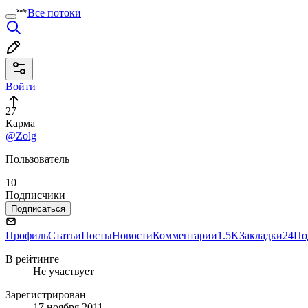
Все потоки
Войти
27
Карма
@Zolg
Пользователь
10
Подписчики
Подписаться
Профиль
Статьи
Посты
Новости
Комментарии
1.5K
Закладки
24
По
В рейтинге
Не участвует
Зарегистрирован
17 ноября 2011