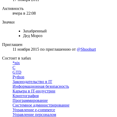
Активность
вчера в 22:08
Значки
Захабренный
Дед Мороз
Приглашен
11 ноября 2015
по приглашению от
@Shoohurt
Состоит в хабах
*nix
C
GTD
Python
Законодательство в IT
Информационная безопасность
Карьера в IT-индустрии
Криптография
Программирование
Системное администрирование
Управление e-commerce
Управление персоналом