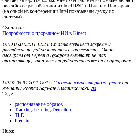
считает автор. Насколько мне известно, нечто похожее делают
российские разработчики из Intel R&D в Нижнем Новгороде
(на одной из конференций Intel показывали демку их
системы).
См. также:
Подробности о прорывном ИИ в Kinect
UPD 05.04.2011 12:23. Статья возымела эффект и
российские разработчики тоже зашевелились. Этот
алогиртм от Германа Бухарова выглядит не так
впечатляюще, зато может работать даже на смартфонах.
UPD2 05.04.2011 18:14.
Система компьютерного зрения
от
компании Rhonda Software (Владивосток).
via
Tags:
распознавание образов
Tracking-Learning-Detection
TLD
Predator
Hubs: