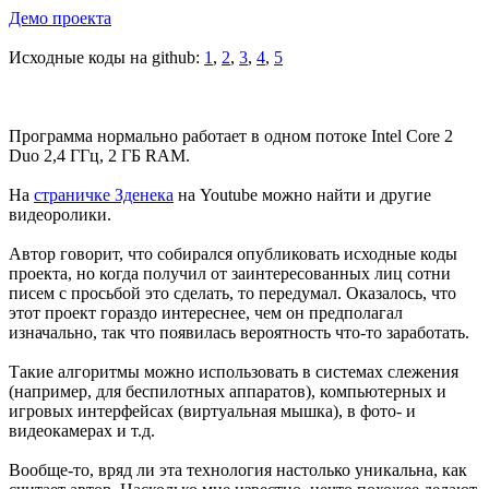
Демо проекта
Исходные коды на github:
1
,
2
,
3
,
4
,
5
Программа нормально работает в одном потоке Intel Core 2
Duo 2,4 ГГц, 2 ГБ RAM.
На
страничке Зденека
на Youtube можно найти и другие
видеоролики.
Автор говорит, что собирался опубликовать исходные коды
проекта, но когда получил от заинтересованных лиц сотни
писем с просьбой это сделать, то передумал. Оказалось, что
этот проект гораздо интереснее, чем он предполагал
изначально, так что появилась вероятность что-то заработать.
Такие алгоритмы можно использовать в системах слежения
(например, для беспилотных аппаратов), компьютерных и
игровых интерфейсах (виртуальная мышка), в фото- и
видеокамерах и т.д.
Вообще-то, вряд ли эта технология настолько уникальна, как