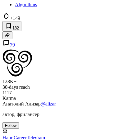
Algorithms
+149
182
79
128K+
30-days reach
1117
Karma
Анатолий Ализар
@alizar
автор, фрилансер
Follow
Habr Career
Telegram