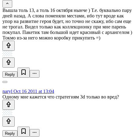
Вышла толь 13, а толь 16 октября нынче ) Т.е. буквально пару
дней назад. А слова поменяли местами, ибо тут вроде как
упор на развитие героя будет, но точно не скажу, ибо сам еще
не трогал. Видел только как коллекционку при мне парень
покупал. Пакетик там большой идет красивый с архангелом )
Токмо из-за него можно коробку прикупить =)
Reply
naryl
Oct 16 2011 at 13:04
Одному мне кажется что стратегиям 3d только во вред?
Reply