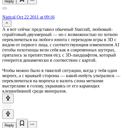
Reply
Narical
Oct 22 2011 at 09:16
А я вот сейчас представил обычный Starcraft, любимый-
спрайтовый-двухмерный — но с возможностью по хоткею
переключиться на любого юнита с переходом игры в 3D с
видом от первого лица, с соответствующим изменением AI
(чтобы пехотинцы вели себя как в современных шутерах,
прятались за препятствия etc), с 3D-ландшафтом, который
генерится динамически в соотвествии с картой.
Чтобы можно было в тяжелой ситуации, когда у тебя один
морпех, а с вражьей стороны — какой-нибуть ультралиск —
переключиться на морпеха и валить слона меткими
выстрелами в голову, укрываясь от его карающих
клешнебивней среди минералов.
Reply