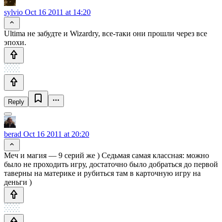
sylvio
Oct 16 2011 at 14:20
Ultima не забудте и Wizardry, все-таки они прошли через все
эпохи.
Reply
berad
Oct 16 2011 at 20:20
Меч и магия — 9 серий же ) Седьмая самая классная: можно
было не проходить игру, достаточно было добраться до первой
таверны на материке и рубиться там в карточную игру на
деньги )