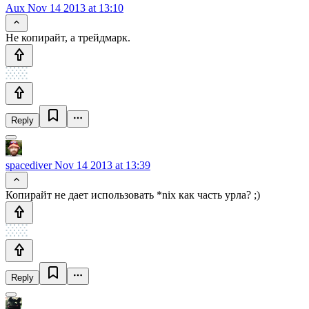
Aux
Nov 14 2013 at 13:10
Не копирайт, а трейдмарк.
Reply
spacediver
Nov 14 2013 at 13:39
Копирайт не дает использовать *nix как часть урла? ;)
Reply