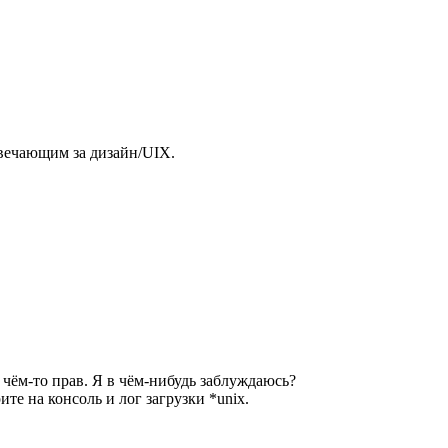
твечающим за дизайн/UIX.
в чём-то прав. Я в чём-нибудь заблуждаюсь?
е на консоль и лог загрузки *unix.