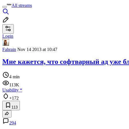
All streams
Login
Fahrain
Nov 14 2013 at 10:47
Мне кажется, что софтварный ад уже 
4 min
113K
Usability
*
+172
113
294