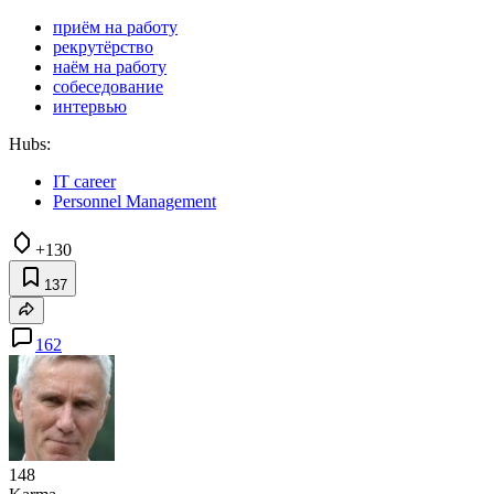
приём на работу
рекрутёрство
наём на работу
собеседование
интервью
Hubs:
IT career
Personnel Management
+130
137
162
148