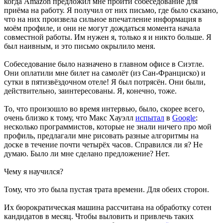
когда Amazon предложил мне пройти собеседование для
приёма на работу. Я получил от них письмо, где было сказано,
что на них произвела сильное впечатление информация в
моём профиле, и они не могут дождаться момента начала
совместной работы. Им нужен я, только я и никто больше. Я
был наивным, и это письмо окрылило меня.
Собеседование было назначено в главном офисе в Сиэтле.
Они оплатили мне билет на самолёт (из Сан-Франциско) и
сутки в пятизвёздочном отеле! Я был потрясён. Они были,
действительно, заинтересованы. Я, конечно, тоже.
То, что произошло во время интервью, было, скорее всего,
очень близко к тому, что Макс Хауэлл
испытал
в
Google
:
несколько программистов, которые не знали ничего про мой
профиль, предлагали мне рисовать разные алгоритмы на
доске в течение почти четырёх часов. Справился ли я? Не
думаю. Было ли мне сделано предложение? Нет.
Чему я научился?
Тому, что это была пустая трата времени. Для обеих сторон.
Их бюрократическая машина рассчитана на обработку сотен
кандидатов в месяц. Чтобы выловить и привлечь таких