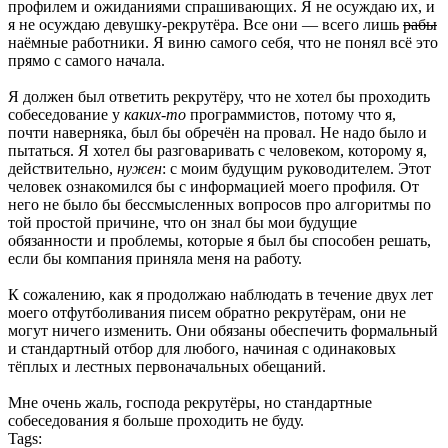
профилем и ожиданиями спрашивающих. Я не осуждаю их, и
я не осуждаю девушку-рекрутёра. Все они — всего лишь
рабы
наёмные работники. Я виню самого себя, что не понял всё это
прямо с самого начала.
Я должен был ответить рекрутёру, что не хотел бы проходить
собеседование у
каких-то
программистов, потому что я,
почти наверняка, был бы обречён на провал. Не надо было и
пытаться. Я хотел бы разговаривать с человеком, которому я,
действительно,
нужен
: с моим будущим руководителем. Этот
человек ознакомился бы с информацией моего профиля. От
него не было бы бессмысленных вопросов про алгоритмы по
той простой причине, что он знал бы мои будущие
обязанности и проблемы, которые я был бы способен решать,
если бы компания приняла меня на работу.
К сожалению, как я продолжаю наблюдать в течение двух лет
моего отфутболивания писем обратно рекрутёрам, они не
могут ничего изменить. Они обязаны обеспечить формальный
и стандартный отбор для любого, начиная с одинаковых
тёплых и лестных первоначальных обещаний.
Мне очень жаль, господа рекрутёры, но стандартные
собеседования я больше проходить не буду.
Tags: