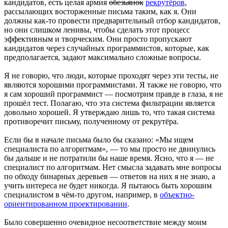
кандидатов, есть целая армия
обезьянок
рекрутёров
,
рассылающих восторженные письма таким, как я. Они
должны как-то провести предварительный отбор кандидатов,
но они слишком ленивы, чтобы сделать этот процесс
эффективным и творческим. Они просто пропускают
кандидатов через случайных программистов, которые, как
предполагается, задают максимально сложные вопросы.
Я не говорю, что люди, которые проходят через эти тесты, не
являются хорошими программистами. Я также не говорю, что
я сам хороший программист — посмотрим правде в глаза, я не
прошёл тест. Полагаю, что эта система фильтрации является
довольно хорошей. Я утверждаю лишь то, что такая система
противоречит письму, полученному от рекрутёра.
Если бы в начале письма было бы сказано: «Мы ищем
специалиста по алгоритмам», — то мы просто не двинулись
бы дальше и не потратили бы наше время. Ясно, что я — не
специалист по алгоритмам. Нет смысла задавать мне вопросы
по обходу бинарных деревьев — ответов на них я не знаю, а
учить интереса не будет никогда. Я пытаюсь быть хорошим
специалистом в чём-то другом, например, в
объектно-
ориентированном проектировании
.
Было совершенно очевидное несоответствие между моим