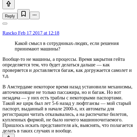
Reply
Rascko
Feb 17 2017 at 12:18
Какой смысл в сотрудниках-людях, если решения
принимают машины?
Вообще-то не машины, а процессы. Время закрытия гейта
определяется тем, что будет делаться дальше — как
проверяется и доставляется багаж, как догружается самолет и
т.д.
В Амстердаме некоторое время назад установили механизмы,
авточекинящие не только пассажира, но и багаж. Но вот
незадача — у них есть траблы с некоторыми паспортами.
Такой же цирк был лет 5-6 назад у люфтганзы — мой старый
паспорт, выданный в начале 2000-х, их автоматы для
регистрации читать отказывались, а на распечатке билетов,
купленных фирмой, не было ничего машинночитаемого.
Пришлось искать представителя а/к, выяснять, что полагается
делать в таких случаях и вообще.