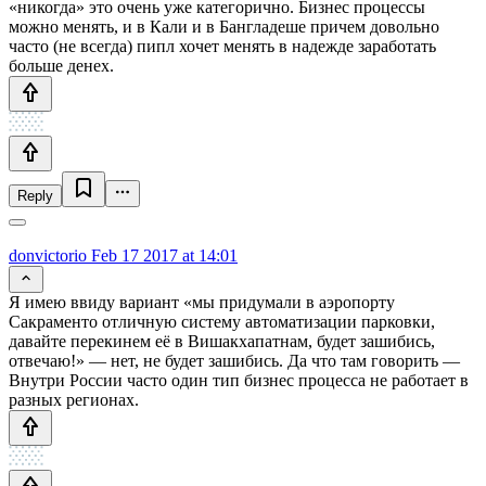
«никогда» это очень уже категорично. Бизнес процессы
можно менять, и в Кали и в Бангладеше причем довольно
часто (не всегда) пипл хочет менять в надежде заработать
больше денех.
Reply
donvictorio
Feb 17 2017 at 14:01
Я имею ввиду вариант «мы придумали в аэропорту
Сакраменто отличную систему автоматизации парковки,
давайте перекинем её в Вишакхапатнам, будет зашибись,
отвечаю!» — нет, не будет зашибись. Да что там говорить —
Внутри России часто один тип бизнес процесса не работает в
разных регионах.