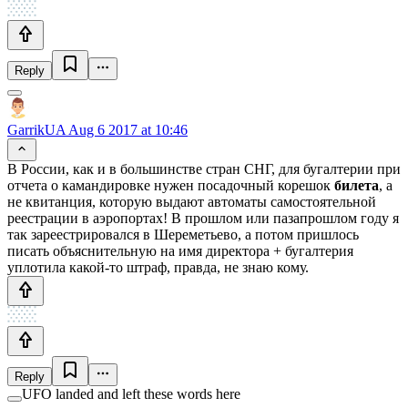
Reply
GarrikUA
Aug 6 2017 at 10:46
В России, как и в большинстве стран СНГ, для бугалтерии при
отчета о камандировке нужен посадочный корешок
билета
, а
не квитанция, которую выдают автоматы самостоятельной
реестрации в аэропортах! В прошлом или пазапрошлом году я
так зареестрировался в Шереметьево, а потом пришлось
писать объяснительную на имя директора + бугалтерия
уплотила какой-то штраф, правда, не знаю кому.
Reply
UFO landed and left these words here