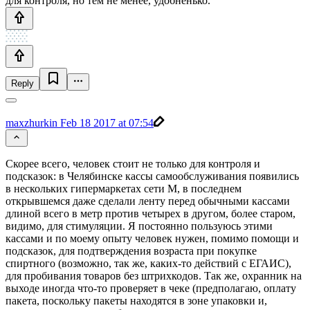
для контроля, но тем не менее, удобненько.
Reply
maxzhurkin
Feb 18 2017 at 07:54
Скорее всего, человек стоит не только для контроля и
подсказок: в Челябинске кассы самообслуживания появились
в нескольких гипермаркетах сети М, в последнем
открывшемся даже сделали ленту перед обычными кассами
длиной всего в метр против четырех в другом, более старом,
видимо, для стимуляции. Я постоянно пользуюсь этими
кассами и по моему опыту человек нужен, помимо помощи и
подсказок, для подтверждения возраста при покупке
спиртного (возможно, так же, каких-то действий с ЕГАИС),
для пробивания товаров без штрихкодов. Так же, охранник на
выходе иногда что-то проверяет в чеке (предполагаю, оплату
пакета, поскольку пакеты находятся в зоне упаковки и,