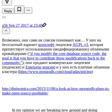
Reply
a5b
Sep 27 2017 at 23:48
Возможно, они сами не совсем понимают как… У них на
бесплатный вариант
копилефт
лицензия
AGPL v3
, которая
препятствует использованию (модифицированию) облачными
провайдерами (
"if you modify the core database source code, the
goal is that you have to contribute those modifications back to the
community."
); они продают коммерческие лицензии
(подписки) и
Enterprise версию
и у них есть платные облачные
кластера (
https://www.mongodb.com/cloud/atlas/pricing
)
http://diginomica.com/2015/11/06/a-look-at-how-mongodb-plans-to-
make-open-source-profitable/
In my opinion we are breaking new ground and doing