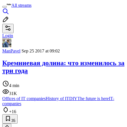
All streams
Login
ManPavel
Sep 25 2017 at 09:02
Кремниевая долина: что изменилось за
три года
4 min
31K
Offices of IT companies
History of IT
DIY
The future is here
IT-
companies
+16
35