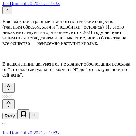
JustDont
Jul 20 2021 at 19:38
Еще выжили аграрные и монотеистические общества
(главным образом, хотя и "недобитки" остались). Из этого
никак не следует того, что всем, кто в 2021 году не будет
заниматься земледелием и не выкатит единого божества на
всё общество — неизбежно наступит кирдык.
В вашей линии аргументов не хватает обоснования перехода
от "это было актуально в момент N" до "это актуально и по
сей день".
Reply
JustDont
Jul 20 2021 at 19:32