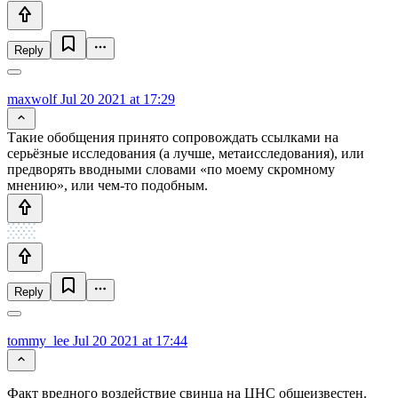
Reply
maxwolf
Jul 20 2021 at 17:29
Такие обобщения принято сопровождать ссылками на
серьёзные исследования (а лучше, метаисследования), или
предворять вводными словами «по моему скромному
мнению», или чем-то подобным.
Reply
tommy_lee
Jul 20 2021 at 17:44
Факт вредного воздействие свинца на ЦНС общеизвестен.