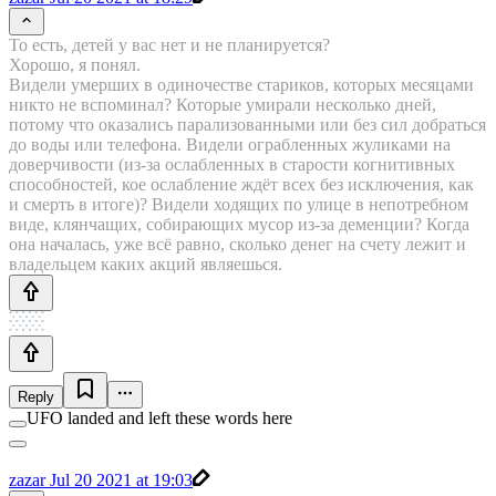
То есть, детей у вас нет и не планируется?
Хорошо, я понял.
Видели умерших в одиночестве стариков, которых месяцами
никто не вспоминал? Которые умирали несколько дней,
потому что оказались парализованными или без сил добраться
до воды или телефона. Видели ограбленных жуликами на
доверчивости (из-за ослабленных в старости когнитивных
способностей, кое ослабление ждёт всех без исключения, как
и смерть в итоге)? Видели ходящих по улице в непотребном
виде, клянчащих, собирающих мусор из-за деменции? Когда
она началась, уже всё равно, сколько денег на счету лежит и
владельцем каких акций являешься.
Reply
UFO landed and left these words here
zazar
Jul 20 2021 at 19:03