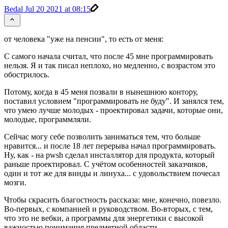
Bedal
Jul 20 2021 at 08:15
от человека "уже на пенсии", то есть от меня:
С самого начала считал, что после 45 мне программировать
нельзя. Я и так писал неплохо, но медленно, с возрастом это
обострилось.
Потому, когда в 45 меня позвали в нынешнюю контору,
поставил условием "программировать не буду". И занялся тем,
что умею лучше молодых - проектировал задачи, которые они,
молодые, программляли.
Сейчас могу себе позволить заниматься тем, что больше
нравится... и после 18 лет перерыва начал программировать.
Ну, как - на pwsh сделал инсталлятор для продукта, который
раньше проектировал. С учётом особенностей заказчиков,
один и тот же для винды и линуха... с удовольствием почесал
мозги.
Чтобы скрасить благостность рассказа: мне, конечно, повезло.
Во-первых, с компанией и руководством. Во-вторых, с тем,
что это не вебки, а программы для энергетики с высокой
важностью понимания предметной области.