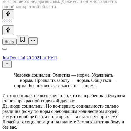
мозг остаётся недоразвитым. Даже если он много знает в
одной конкретной области.
Reply
JustDont
Jul 20 2021 at 19:11
Человек социален. Эмпатия — норма. Ухаживать
— норма. Проявлять заботу — норма. Общаться —
норма. Беспокоиться за кого-то — норма.
Из этого никак не вытекает того, что ваш ребенок в будущем
станет прекрасной сиделкой для вас.
Да, люди социальны. Но во-первых, социальность сильно
различна (кому-то норм с небольшим количеством людей,
кому-то вообще без), а во-вторых — а вы-то тут при чем?
Людей для социализации на планете Земля хватит любому и
без вас.