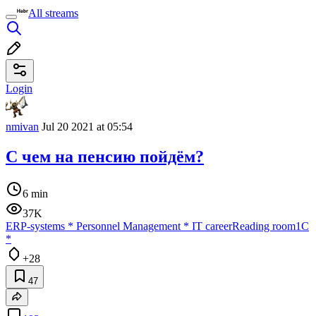
All streams
Login
nmivan
Jul 20 2021 at 05:54
С чем на пенсию пойдём?
6 min
37K
ERP-systems
*
Personnel Management
*
IT career
Reading room
1C
*
+28
47