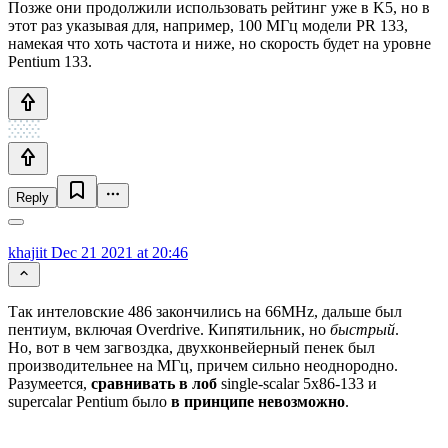
Позже они продолжили использовать рейтинг уже в K5, но в
этот раз указывая для, например, 100 МГц модели PR 133,
намекая что хоть частота и ниже, но скорость будет на уровне
Pentium 133.
Reply
khajiit
Dec 21 2021 at 20:46
Так интеловские 486 закончились на 66MHz, дальше был
пентиум, включая Overdrive. Кипятильник, но
быстрый
.
Но, вот в чем загвоздка, двухконвейерный пенек был
производительнее на МГц, причем сильно неоднородно.
Разумеется,
сравнивать в лоб
single-scalar 5x86-133 и
supercalar Pentium было
в принципе невозможно
.