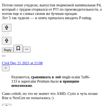
Потом синие учудили, выпустив
тормозной кипятильник
P4,
который с трудом оторвался от P!!! по производительности, а
потом еще и сливал своим же бучным процам.
Лет 5 так чудили — и опять пришлось вводить P-rating.
Reply
Civil
Dec 21 2021 at 21:08
Разумеется,
сравнивать в лоб
single-scalar 5x86-
133 и supercalar Pentium было
в принципе
невозможно
.
Само собой, но это не значит что AMD, Cyrix и чуть позже
Rise и NexGen не попытались :)