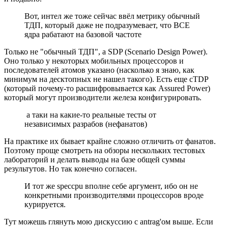
Вот, интел же тоже сейчас ввёл метрику обычный
ТДП, который даже не подразумевает, что ВСЕ
ядра рабатают на базовой частоте
Только не "обычный ТДП", а SDP (Scenario Design Power).
Оно только у некоторых мобильных процессоров и
последователей атомов указано (насколько я знаю, как
минимум на десктопных не нашел такого). Есть еще cTDP
(который почему-то расшифровывается как Assured Power)
который могут производители железа конфигурировать.
а таки на какие-то реальные тесты от
независимых разрабов (нефанатов)
На практике их бывает крайне сложно отличить от фанатов.
Поэтому проще смотреть на обзоры нескольких тестовых
лабораторий и делать выводы на базе общей суммы
результутов. Но так конечно согласен.
И тот же speccpu вполне себе аргумент, ибо он не
конкретными производителями процессоров вроде
курируется.
Тут можешь глянуть мою дискуссию с antrag'ом выше. Если