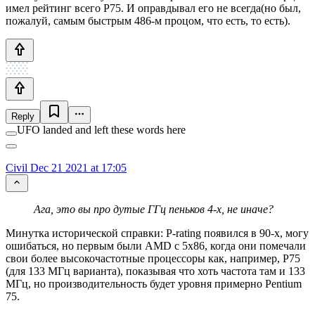
имел рейтинг всего P75. И оправдывал его не всегда(но был,
пожалуй, самым быстрым 486-м процом, что есть, то есть).
Reply
UFO landed and left these words here
Civil
Dec 21 2021 at 17:05
Ага, это вы про дутые ГГц пеньков 4-х, не иначе?
Минутка исторической справки: P-rating появился в 90-х, могу
ошибаться, но первым были AMD с 5x86, когда они помечали
свои более высокочастотные процессоры как, например, P75
(для 133 МГц варианта), показывая что хоть частота там и 133
МГц, но производительность будет уровня примерно Pentium
75.