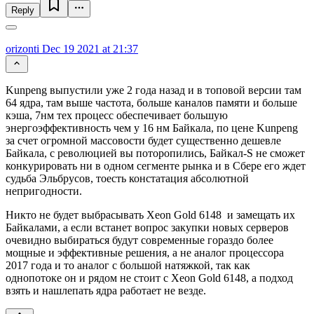
Reply
orizonti
Dec 19 2021 at 21:37
Kunpeng выпустили уже 2 года назад и в топовой версии там
64 ядра, там выше частота, больше каналов памяти и больше
кэша, 7нм тех процесс обеспечивает большую
энергоэффективность чем у 16 нм Байкала, по цене Kunpeng
за счет огромной массовости будет существенно дешевле
Байкала, с революцией вы поторопились, Байкал-S не сможет
конкурировать ни в одном сегменте рынка и в Сбере его ждет
судьба Эльбрусов, тоесть констатация абсолютной
непригодности.
Никто не будет выбрасывать Xeon Gold 6148 и замещать их
Байкалами, а если встанет вопрос закупки новых серверов
очевидно выбираться будут современные гораздо более
мощные и эффективные решения, а не аналог процессора
2017 года и то аналог с большой натяжкой, так как
однопотоке он и рядом не стоит с Xeon Gold 6148, а подход
взять и нашлепать ядра работает не везде.