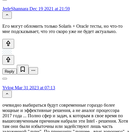
JerleShannara
Dec 19 2021 at 21:59
Его могут обломить только Solaris + Oracle тесты, но что-то
мне подсказывает, что это скоро уже не будет актуально.
Reply
Yvlog
Mar 31 2023 at 07:13
очевидно выбираться будут современные гораздо более
мощные и эффективные решения, а не аналог процессора
2017 года ... Полно сфер и задач, к которым в свое время по
вышеозвученным причинам набрали эти Intel - решения. Хотя
там они были избыточны или задействуют лишь часть
заложенной "дури". По принципу "лучшее - враг хорошего", а