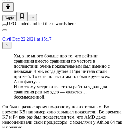
Reply
UFO landed and left these words here
Civil
Dec 22 2021 at 15:17
Хм, я не много больше про то, что рейтинг
сравнения вместо сравнения по частоте в
последствии очень показательным был именно с
пеньками 4-ми, когда дутые ГГцы интела стали
притчей. То есть по частотам тот был круче всех.
А по факту…
И по этому метрика «частоты работы ядра» для
сравнения разных ядер — является…
бессмысленной.
Он был в разное время по-разному показательным. Во
времена K5 например явно завышал показатели. Во времена
K7 и P4 как раз был показателен тем, что AMD даже
недооценивали свои процессоры, с моделями у Athlon 64 так
и подавно.