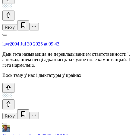
Reply
lavr2004
Jul 30 2025 at 09:43
Дык гэта называецца не перекладыванием ответственности",
а нежаданнем несці адказнасць за чужое поле кампетэнцый. І
гэта нармальна.
Вось таму ў нас і дыктатуры ў краінах.
Reply