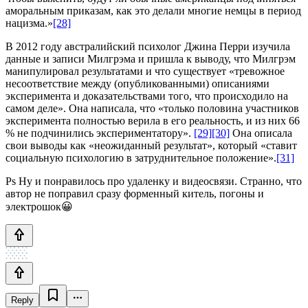
аморальным приказам, как это делали многие немцы в период
нацизма.»
[28]
В 2012 году австралийский психолог Джина Перри изучила
данные и записи Милгрэма и пришла к выводу, что Милгрэм
манипулировал результатами и что существует «тревожное
несоответствие между (опубликованными) описаниями
эксперимента и доказательствами того, что происходило на
самом деле». Она написала, что «только половина участников
эксперимента полностью верила в его реальность, и из них 66
% не подчинились экспериментатору».
[29]
[30]
Она описала
свои выводы как «неожиданный результат», который «ставит
социальную психологию в затруднительное положение».
[31]
Ps Ну и понравилось про удаленку и видеосвязи. Странно, что
автор не поправил сразу форменный китель, погоны и
электрошок😀
Reply