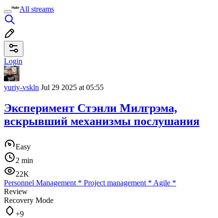
All streams
Login
yuriy-vskln
Jul 29 2025 at 05:55
Эксперимент Стэнли Милгрэма,
вскрывший механизмы послушания
Easy
2 min
22K
Personnel Management
*
Project management
*
Agile
*
Review
Recovery Mode
+9