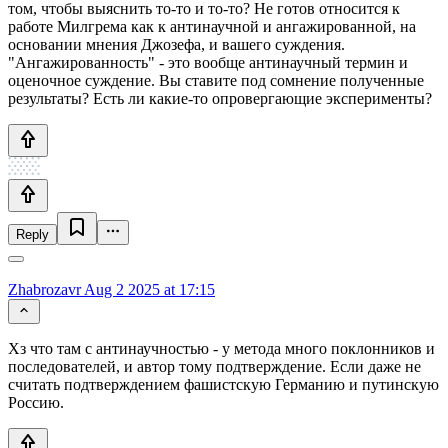
том, чтобы выяснить то-то и то-то? Не готов относится к
работе Милгрема как к антинаучной и ангажированной, на
основании мнения Джозефа, и вашего суждения.
"Ангажированность" - это вообще антинаучный термин и
оценочное суждение. Вы ставите под сомнение полученные
результаты? Есть ли какие-то опровергающие эксперименты?
Reply
Zhabrozavr
Aug 2 2025 at 17:15
Хз что там с антинаучностью - у метода много поклонников и
последователей, и автор тому подтверждение. Если даже не
считать подтверждением фашистскую Германию и путинскую
Россию.