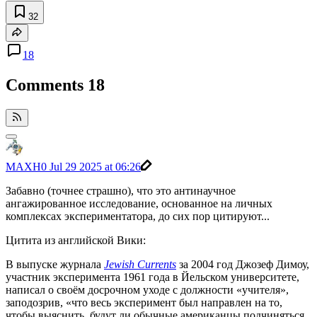
32
18
Comments
18
MAXH0
Jul 29 2025 at 06:26
Забавно (точнее страшно), что это антинаучное
ангажированное исследование, основанное на личных
комплексах экспериментатора, до сих пор цитируют...
Цитита из английской Вики:
В выпуске журнала
Jewish Currents
за 2004 год Джозеф Димоу,
участник эксперимента 1961 года в Йельском университете,
написал о своём досрочном уходе с должности «учителя»,
заподозрив, «что весь эксперимент был направлен на то,
чтобы выяснить, будут ли обычные американцы подчиняться