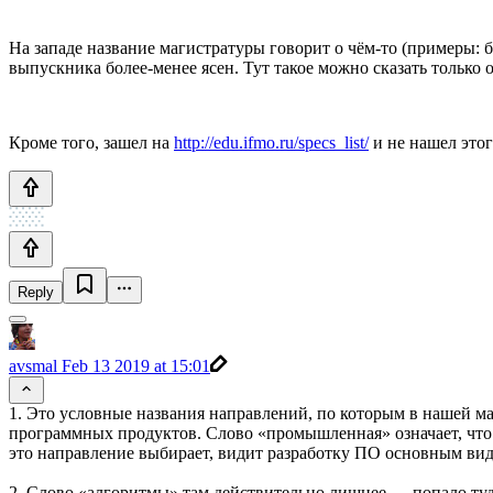
На западе название магистратуры говорит о чём-то (примеры:
выпускника более-менее ясен. Тут такое можно сказать только
Кроме того, зашел на
http://edu.ifmo.ru/specs_list/
и не нашел этог
Reply
avsmal
Feb 13 2019 at 15:01
1. Это условные названия направлений, по которым в нашей м
программных продуктов. Слово «промышленная» означает, что ц
это направление выбирает, видит разработку ПО основным вид
2. Слово «алгоритмы» там действительно лишнее — попало туда