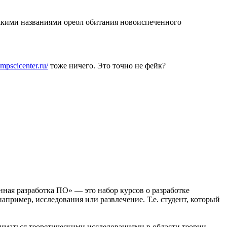
такими названиями ореол обитания новоиспеченного
ompscicenter.ru/
тоже ничего. Это точно не фейк?
ная разработка ПО» — это набор курсов о разработке
пример, исследования или развлечение. Т.е. студент, который
ниматься теоретическими исследованиями в области теории