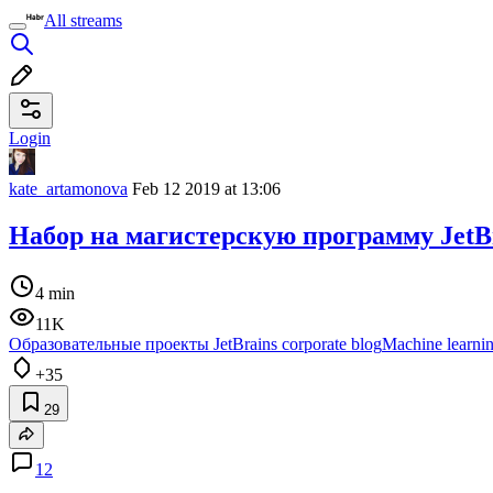
All streams
Login
kate_artamonova
Feb 12 2019 at 13:06
Набор на магистерскую программу JetB
4 min
11K
Образовательные проекты JetBrains corporate blog
Machine learni
+35
29
12