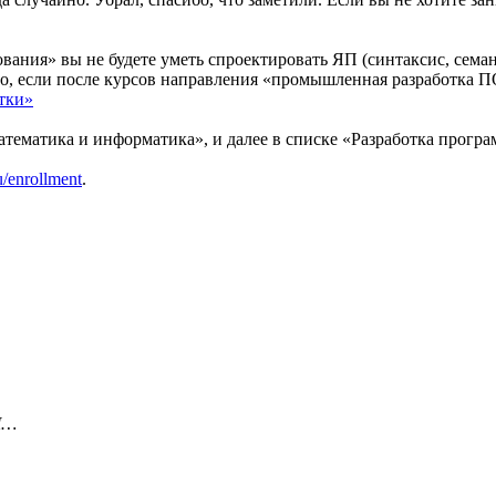
ания» вы не будете уметь спроектировать ЯП (синтаксис, семант
но, если после курсов направления «промышленная разработка П
тки»
ематика и информатика», и далее в списке «Разработка програм
u/enrollment
.
M…