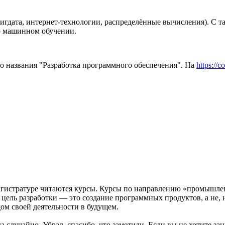
 бигдата, интернет-технологии, распределённые вычисления). С 
 о машинном обучении.
о названия "Разработка программного обеспечения". На
https://c
агистратуре читаются курсы. Курсы по направлению «промышлен
ель разработки — это создание программных продуктов, а не, на
ом своей деятельности в будущем.
 случайно. Убрал, спасибо, что заметили. Если вы не хотите за