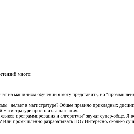
ретензий много:
у учат на машинном обучении я могу представить, но "промышлен
тмы" делает в магистратуре? Общее правило прикладных дисципл
й магистратуре просто из-за названия.
зыков программирования и алгоритмы" звучат супер-обще. Я во
ЯП? Или промышленно разрабатывать ПО? Интересно, сколько су