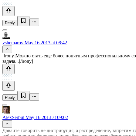
Reply
vshemarov
May 16 2013 at 08:42
[irony]Можно стать еще более понятным профессиональному соо
задача...[/irony]
Reply
AlexSerbul
May 16 2013 at 09:02
Давайте говорить не дистрибуция, а распределение, запретим 
работу оценили филологи, подрабатывающие разработчиками :