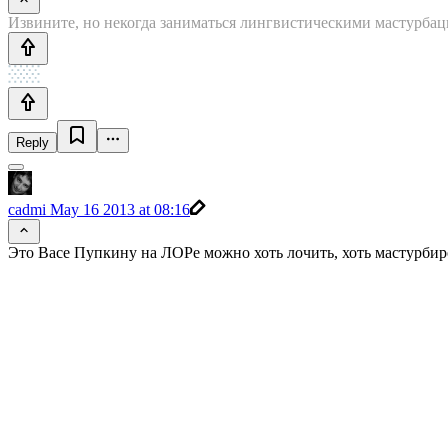
Извините, но некогда заниматься лингвистическими мастурбац
Reply
cadmi
May 16 2013 at 08:16
Это Васе Пупкину на ЛОРе можно хоть лочить, хоть мастурбир