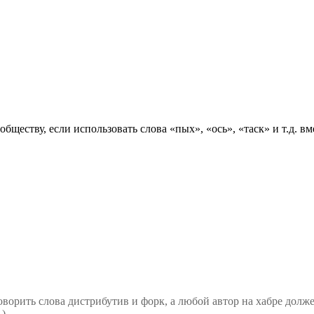
бществу, если использовать слова «пых», «ось», «таск» и т.д. 
говорить слова дистрибутив и форк, а любой автор на хабре дол
-)