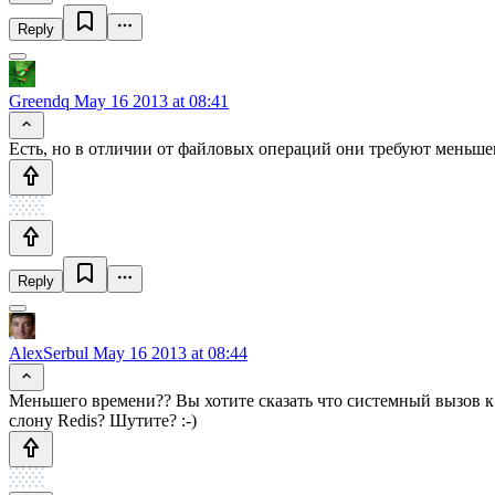
Reply
Greendq
May 16 2013 at 08:41
Есть, но в отличии от файловых операций они требуют меньше
Reply
AlexSerbul
May 16 2013 at 08:44
Меньшего времени?? Вы хотите сказать что системный вызов 
слону Redis? Шутите? :-)