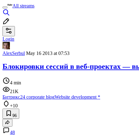
All streams
Login
AlexSerbul
May 16 2013 at 07:53
Блокировки сессий в веб-проектах — 
4 min
21K
Битрикс24 corporate blog
Website development
*
+10
96
48