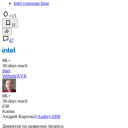
Intel corporate blog
+15
12
47
8K+
30-days reach
Intel
Website
X
VK
8K+
30-days reach
638
Karma
Андрей Карпов
@Andrey2008
Директор по развитию бизнеса