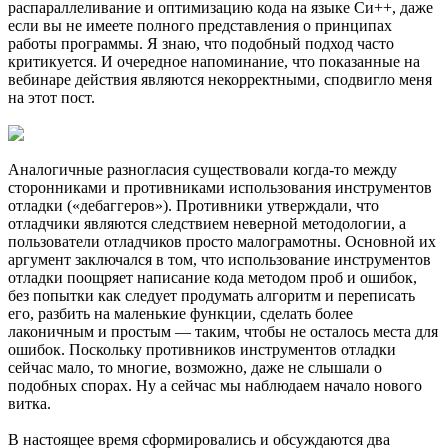
распараллеливание и оптимизацию кода на языке Си++, даже
если вы не имеете полного представления о принципах
работы программы. Я знаю, что подобный подход часто
критикуется. И очередное напоминание, что показанные на
вебинаре действия являются некорректными, сподвигло меня
на этот пост.
Аналогичные разногласия существовали когда-то между
сторонниками и противниками использования инструментов
отладки («дебаггеров»). Противники утверждали, что
отладчики являются следствием неверной методологии, а
пользователи отладчиков просто малограмотны. Основной их
аргумент заключался в том, что использование инструментов
отладки поощряет написание кода методом проб и ошибок,
без попытки как следует продумать алгоритм и переписать
его, разбить на маленькие функции, сделать более
лаконичным и простым — таким, чтобы не осталось места для
ошибок. Поскольку противников инструментов отладки
сейчас мало, то многие, возможно, даже не слышали о
подобных спорах. Ну а сейчас мы наблюдаем начало нового
витка.
В настоящее время сформировались и обсуждаются два