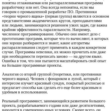
понятна отлаживаемая или распараллеливаемая программа
разработчику или нет. Она всегда непонятна, если мы
говорим о промышленной разработке ПО. Противники
«теории черного ящика» (первая группа) являются в основном
представителями академических кругов, преподавателями
или людьми, занимающихся решением узких задач, где важна
крайняя эффективность параллельности. Например,
численное программирование. Обычно они имеют дело с
прототипами программ, которые что-то вычисляют, в которых
они хорошо разбираются и знают, какие алгоритмы
распараллеливания следует применять в каждом конкретном
случае. Программы невелики, их можно прочитать или даже
при необходимости переписать заново — на другом языке.
Ошибка в том, что они пытаются масштабировать свой опыт
на большие программные проекты.
Аналогия со второй группой (теоретики, или противники
черного ящика). Человек с фонариком и лупой, который с
интересом изучает красивый сундук, покрытый росписью и
предлагает способы как сделать его еще более красивым и
удобным в использовании.
Реальный программист, занимающийся развитием большого
проекта, разрабатываемого годами или даже десятилетиями,
находится в совершенно иных условиях. Скорее всего, он