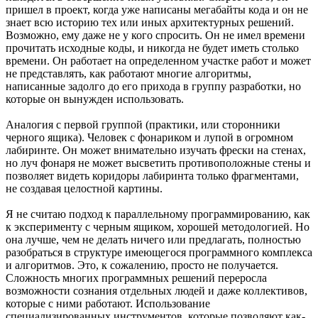
пришел в проект, когда уже написаны мегабайты кода и он не
знает всю историю тех или иных архитектурных решений.
Возможно, ему даже не у кого спросить. Он не имел времени
прочитать исходные коды, и никогда не будет иметь столько
времени. Он работает на определенном участке работ и может
не представлять, как работают многие алгоритмы,
написанные задолго до его прихода в группу разработки, но
которые он вынужден использовать.
Аналогия с первой группой (практики, или сторонники
черного ящика). Человек с фонариком и лупой в огромном
лабиринте. Он может внимательно изучать фрески на стенах,
но луч фонаря не может высветить противоположные стены и
позволяет видеть коридоры лабиринта только фрагментами,
не создавая целостной картины.
Я не считаю подход к параллельному программированию, как
к эксперименту с черным ящиком, хорошей методологией. Но
она лучше, чем не делать ничего или предлагать, полностью
разобраться в структуре имеющегося программного комплекса
и алгоритмов. Это, к сожалению, просто не получается.
Сложность многих программных решений переросла
возможности сознания отдельных людей и даже коллективов,
которые с ними работают. Использование
специализированных инструментов, которые позволяют как-