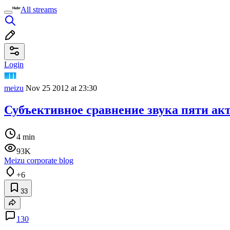
All streams
Login
meizu
Nov 25 2012 at 23:30
Субъективное сравнение звука пяти а
4 min
93K
Meizu corporate blog
+6
33
130