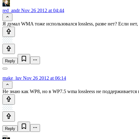
red_andr
Nov 26 2012 at 04:44
Я думал WMA тоже использовался lossless, разве нет? Если нет,
Reply
make_luv
Nov 26 2012 at 06:14
Не знаю как WP8, но в WP7.5 wma lossleess не поддерживается 
Reply