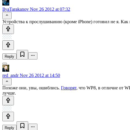
IlyaTarakanov
Nov 26 2012 at 07:32
Устройства к прослушиванию (кроме iPhone) готовил не я. Как 
Reply
red_andr
Nov 26 2012 at 14:50
Похоже они, увы, ошиблись.
Говорят
, что WP8, в отличие от WP
лучше.
Reply