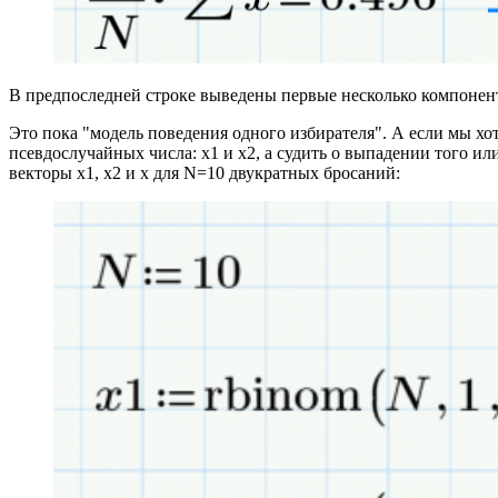
В предпоследней строке выведены первые несколько компонент 
Это пока "модель поведения одного избирателя". А если мы хот
псевдослучайных числа: х1 и х2, а судить о выпадении того ил
векторы х1, х2 и х для N=10 двукратных бросаний: