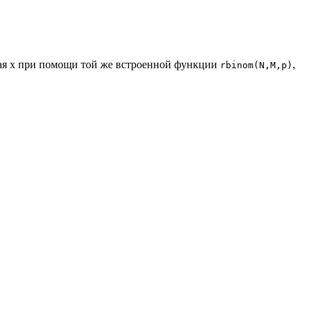
тая х при помощи той же встроенной функции
,
rbinom(N,M,p)