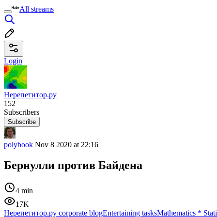
All streams
Login
Нерепетитор.ру
152
Subscribers
Subscribe
polybook
Nov 8 2020 at 22:16
Бернулли против Байдена
4 min
17K
Нерепетитор.ру corporate blog
Entertaining tasks
Mathematics
*
Stat