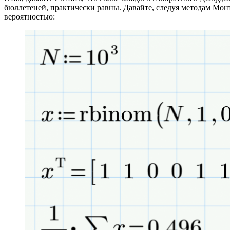
бюллетеней, практически равны. Давайте, следуя методам Монт
вероятностью: