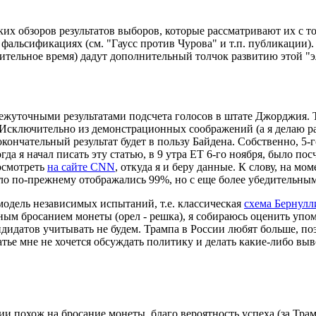
их обзоров результатов выборов, которые рассматривают их с то
альсификациях (см. "Гаусс против Чурова" и т.п. публикации)
лительное время) дадут дополнительный толчок развитию этой "
промежуточными результатами подсчета голосов в штате Джорджия
та. Исключительно из демонстрационных соображений (а я делаю р
 окончательный результат будет в пользу Байдена. Собственно, 5-
гда я начал писать эту статью, в 9 утра ЕТ 6-го ноября, было п
посмотреть
на сайте CNN
, откуда я и беру данные. К слову, на мом
абло по-прежнему отображались 99%, но с еще более убедительным
 модель независимых испытаний, т.е. классическая
схема Бернулл
ратным бросанием монеты (орел - решка), я собираюсь оценить у
идатов учитывать не будем. Трампа в России любят больше, поэт
статье мне не хочется обсуждать политику и делать какие-либо вы
ии похож на бросание монеты, благо вероятность успеха (за Тра