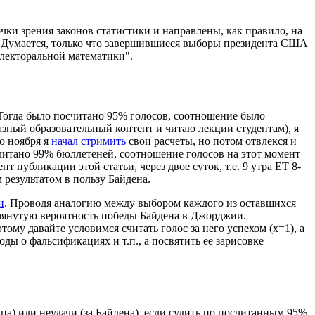
чки зрения законов статистики и направлены, как правило, на
. Думается, только что завершившиеся выборы президента США
электоральной математики".
. Тогда было посчитано 95% голосов, соотношение было
азный образовательный контент и читаю лекции студентам), я
го ноября я
начал стримить
свои расчеты, но потом отвлекся и
осчитано 99% бюллетеней, соотношение голосов на этот момент
ент публикации этой статьи, через двое суток, т.е. 9 утра ЕТ 8-
 результатом в пользу Байдена.
и
. Проводя аналогию между выбором каждого из оставшихся
помянутую вероятность победы Байдена в Джорджии.
ому давайте условимся считать голос за него успехом (х=1), а
воды о фальсификациях и т.п., а посвятить ее зарисовке
мпа) или неудачи (за Байдена), если судить по посчитанным 95%