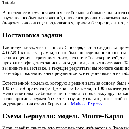
Tutorial
В последнее время появляется все больше и больше аналитическ
изучение необычных явлений, сигнализирующих о возможных ф
(подсчет голосов еще продолжается, причем беспрецедентно д
Постановка задачи
Так получилось, что, начиная с 5 ноября, я стал следить за 
49.6/49.1 в пользу Трампа, т.е. он был впереди на полпроцен
решил оценить вероятность того, что штат "перевернется", т.е.
прекратил эфир, зато запись с исходными данными осталась. Ко
вы видите на заставке, а текущие результаты вы можете сами 
го ноября, окончательных результатов все еще не было, а на т
Естественной моделью, которую я решил взять за основу, была
100 тыс. избирателей (за Трампа - за Байдена) и 100-тысячек
Недействительные бюллетени и голоса в поддержку других канд
голос против - неудачей (х=0). Сразу хочу сказать, что в этой 
моделирования схемы Бернулли в
Mathcad Express
.
Схема Бернулли: модель Монте-Карло
Итак, давайте считать, что голос каждого избирателя в Джордж