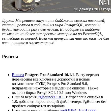
Друзья! Мы решили запустить дайджест свежих новостей,
статей, релизов и событий из мира PostgreSQL, который
будет выходить раз в две недели. В подборке вы найдете
ссылки на наиболее интересные материалы по PostgreSQL,
вышедшие за период. Если мы пропустили что-то важное для
вас – пишите в комментариях!
Релизы
Вышел
Postgres Pro Standard 10.1.1
. В эту версию
перенесены все ключевые доработки и новые
возможности СУБД Postgres Pro Standard 9.6,
исправлены некоторые найденные ошибки. Также
вышла сборка PostgreSQL 10.1 под Windows
Вышла версия
PgBouncer 1.8.1.
Исправлена ошибка в
1.8: добавлен недостающий файл, теперь PgBouncer без
проблем собирается из тарбола.
Появилась версия драйвера
psqlODBC 10.01.0000
.