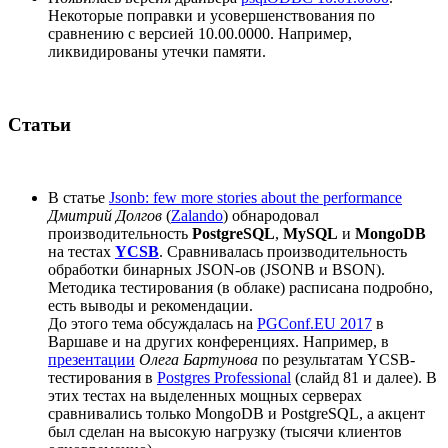
Некоторые поправки и усовершенствования по
сравнению с версией 10.00.0000. Например,
ликвидированы утечки памяти.
Статьи
В статье
Jsonb: few more stories about the performance
Дмитрий Долгов
(
Zalando
) обнародовал
производительность
PostgreSQL
,
MySQL
и
MongoDB
на тестах
YCSB
. Сравнивалась производительность
обработки бинарных JSON-ов (JSONB и BSON).
Методика тестирования (в облаке) расписана подробно,
есть выводы и рекомендации.
До этого тема обсуждалась на
PGConf.EU 2017
в
Варшаве и на других конференциях. Например, в
презентации
Олега Бартунова
по результатам YCSB-
тестирования в
Postgres Professional
(слайд 81 и далее). В
этих тестах на выделенных мощных серверах
сравнивались только MongoDB и PostgreSQL, а акцент
был сделан на высокую нагрузку (тысячи клиентов