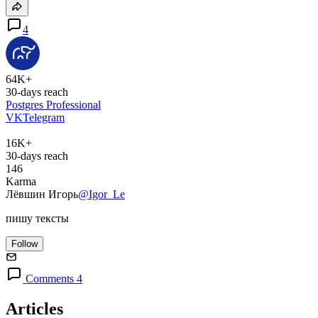
4
64K+
30-days reach
Postgres Professional
VK
Telegram
16K+
30-days reach
146
Karma
Лёвшин Игорь
@Igor_Le
пишу тексты
Follow
Comments 4
Articles