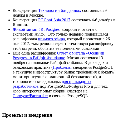
Конференция
Технологии баз данных
состоялась 29
ноября в Москве.
Конференция
PGConf.Asia 2017
состоялась 4-6 декабря в
Японии.
Живой митап #RuPostgres:
вопросы и ответы с
экспертами Avito. Это только недавно появившаяся
расшифровка
прямого эфира
, который происходил 26
окт. 2017. «мы решили сделать текстовую расшифровку
этой встречи, обогатив её полезными ссылками».
Еще одна расшифровка:
Отчет с митапа «Осенний
Postgres» в Райффайзенбанке
. Митап состоялся 13
ноября на площадке Райффайзенбанка. В докладах и
банковская практика (
Проблемы
внедрения PostgreSQL
в текущую инфраструктуру банка: требования к бэкапу/
мониторингу/информационной безопасности), и
технологические доклады:
для прикладных
разработчиков
под PostgreSQL/Postgres Pro и для тех,
кого интересует опыт сборки кластера на
Corosync/Pacemaker
в связке с PostgreSQL.
Проекты и внедрения