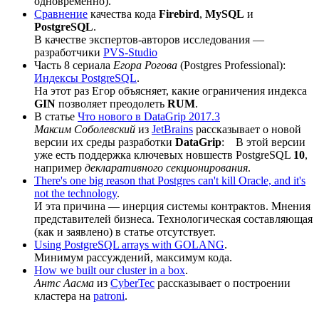
одновременно).
Сравнение
качества кода
Firebird
,
MySQL
и
PostgreSQL
.
В качестве экспертов-авторов исследования —
разработчики
PVS-Studio
Часть 8 сериала
Егора Рогова
(Postgres Professional):
Индексы PostgreSQL
.
На этот раз Егор объясняет, какие ограничения индекса
GIN
позволяет преодолеть
RUM
.
В статье
Что нового в DataGrip 2017.3
Максим Соболевский
из
JetBrains
рассказывает о новой
версии их среды разработки
DataGrip
: В этой версии
уже есть поддержка ключевых новшеств PostgreSQL
10
,
например
декларативного секционирования
.
There's one big reason that Postgres can't kill Oracle, and it's
not the technology
.
И эта причина — инерция системы контрактов. Мнения
представителей бизнеса. Технологическая составляющая
(как и заявлено) в статье отсутствует.
Using PostgreSQL arrays with GOLANG
.
Минимум рассуждений, максимум кода.
How we built our cluster in a box
.
Антс Аасма
из
CyberTec
рассказывает о построении
кластера на
patroni
.