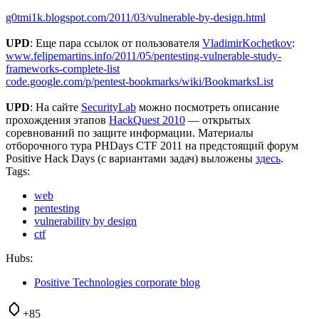
g0tmi1k.blogspot.com/2011/03/vulnerable-by-design.html
UPD
: Еще пара ссылок от пользователя
VladimirKochetkov
:
www.felipemartins.info/2011/05/pentesting-vulnerable-study-
frameworks-complete-list
code.google.com/p/pentest-bookmarks/wiki/BookmarksList
UPD
: На сайте
SecurityLab
можно посмотреть описание
прохождения этапов
HackQuest 2010
— открытых
соревнований по защите информации. Материалы
отборочного тура PHDays CTF 2011 на предстоящий форум
Positive Hack Days (с вариантами задач) выложены
здесь
.
Tags:
web
pentesting
vulnerability by design
ctf
Hubs:
Positive Technologies corporate blog
+85