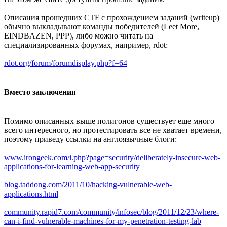
Описания прошедших CTF с прохождением заданий (writeup)
обычно выкладывают команды победителей (Leet More,
EINDBAZEN, PPP), либо можно читать на
специализированных форумах, например, rdot:
rdot.org/forum/forumdisplay.php?f=64
Вместо заключения
Помимо описанных выше полигонов существует еще много
всего интересного, но протестировать все не хватает времени,
поэтому приведу ссылки на англоязычные блоги:
www.irongeek.com/i.php?page=security/deliberately-insecure-web-
applications-for-learning-web-app-security
blog.taddong.com/2011/10/hacking-vulnerable-web-
applications.html
community.rapid7.com/community/infosec/blog/2011/12/23/where-
can-i-find-vulnerable-machines-for-my-penetration-testing-lab