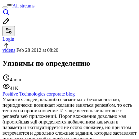
All streams
Login
videns
Feb 28 2012 at 08:20
Уязвимы по определению
4 min
41K
Positive Technologies corporate blog
У многих людей, как-либо связанных с безопасностью,
периодически возникает желание заняться pentest'ом, то есть
тестом на проникновение. И чаще всего начинают все с
pentest'а веб-приложений. Порог вхождения довольно мал
(простейшая sqli определяется добавлением кавычки в
параметр и эксплуатируется не особо сложнее), но при этом
встречаются и довольно сложные задания, которые заставляют
потратить пару-тройку дней на ковыряние.