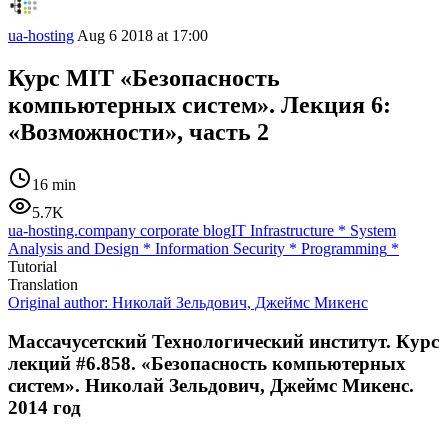
ua-hosting
Aug 6 2018 at 17:00
Курс MIT «Безопасность
компьютерных систем». Лекция 6:
«Возможности», часть 2
16 min
5.7K
ua-hosting.company corporate blog
IT Infrastructure
*
System
Analysis and Design
*
Information Security
*
Programming
*
Tutorial
Translation
Original author:
Николай Зельдович, Джеймс Микенс
Массачусетский Технологический институт. Курс
лекций #6.858. «Безопасность компьютерных
систем». Николай Зельдович, Джеймс Микенс.
2014 год