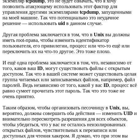
экземпляр
tcpdump
, это не будет означать, что я хочу
позволить атакующему использовать этот фактор для
управления другими экземплярами
tcpdump
, запущенными
на моей машине. Так что потенциально это неудачное
решение — использовать
uid
в данном случае.
Другая проблема заключается в том, что в
Unix
вы должны
иметь root-права, чтобы изменить идентификатор
пользователя, его привилегии, процесс или что-то ещё или
переключить их на что-то другое. Это тоже плохо.
И ещё одна проблема заключается в том, что, независимо от
того, каков ваш
ID
, могут существовать файлы с открытым
доступом. Так что в вашей системе может существовать целая
группа читаемых или записываемых файлов, например, файл
паролей. Ведь независимо от того, какой у вас
ID
, процесс всё
равно сумеет прочитать этот пароль. Так что это тоже не
очень приятно.
Таким образом, чтобы организовать песочницу в
Unix
, вы,
вероятно, должны совершить оба действия — изменить
UID
и
внимательно пересмотреть разрешения для всех объектов,
чтобы убедиться, что у вас не осталось неизолированных
открытых файлов, чувствительных к перезаписи или
доступных для чтения хакером. Я думаю, что при этом вы