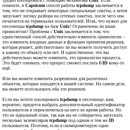
трудно изолировать с помощью механизма
Unix
. Если
помните, в
Capsicum
способ работы
tcpdump
заключается в
том, что он открывает некоторые специальные сокеты, а затем
запускает логику разбора на сетевых пакетах, после чего она
печатается на терминалах пользователей. Итак, что нужно для
песочницы
tcpdump
на базе
Unix
? Ограничены ли ваши
привилегии? Проблема с
Unix
заключается в том, что
единственный способ действительно изменить привилегии –
это изменить входные данные в функции принятия решения,
которая решает, действительно ли вы можете получить доступ
к какому-то объекту или нет. И единственное, что вы
действительно можете изменить, это привилегии процесса.
Это будет означать, что процесс сможет послать
UID
кому-то
ещё.
Или вы можете изменить разрешения для различных
объектов, которые находятся в вашей системе. На самом деле,
вы можете использовать оба эти решения.
Если вы хотите изолировать
tcpdump
в песочнице, вам,
вероятно, придется выбрать дополнительный идентификатор
пользователя и переключиться на него во время работы. Но
это не идеальный план, так как вы не собираетесь запускать
несколько экземпляров
tcpdump
под одним и тем же
ID
пользователя. Поэтому, если я скомпрометирую один