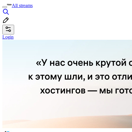
All streams
Login