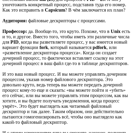
уничтожить конкретный процесс, подставив туда его номер.
Как это исправить в
Capsicum
? В чём заключается их план?
Аудитория:
файловые дескрипторы с процессами.
Профессор:
да. Вообще-то, это круто. Похоже, что в
Unix
есть
и то, и другое. Вместо того, чтобы иметь эти различные числа
для
PID
, когда вы разветвляете процесс, у вас имеется новый
вариант функции
fork
, который называется
pdfork
, или
«разветвление дескриптора процесса». Когда он создает
дочерний процесс, то фактически вставляет ссылку на этот
дочерний процесс в ваш файл где-то в таблице дескрипторов.
И это ваш новый процесс. И вы можете управлять дочерним
процессом, указав номер файлового дескриптора. Это
довольно круто, ведь теперь вы можете передать дочерний
процесс кому-то еще и сказать: «вы можете пойти и «убить»
его сейчас, или вы можете управлять этим процессом, как вы
хотите, и вы будете получать уведомления, когда процесс
умрёт». Это будет выглядеть как читаемый файловый
дескриптор и так далее. Таким образом, они действительно
пытаются гомогенизировать всё, чтобы оно выглядело как
какой-то файловый дескриптор.
И с этими изменениями ядра вы сможете, наконец, получить