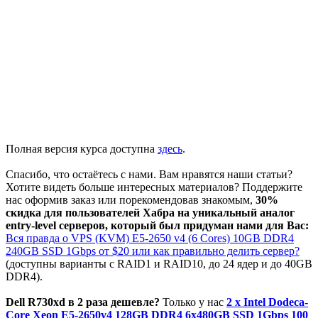
Полная версия курса доступна
здесь
.
Спасибо, что остаётесь с нами. Вам нравятся наши статьи?
Хотите видеть больше интересных материалов? Поддержите
нас оформив заказ или порекомендовав знакомым,
30%
скидка для пользователей Хабра на уникальный аналог
entry-level серверов, который был придуман нами для Вас:
Вся правда о VPS (KVM) E5-2650 v4 (6 Cores) 10GB DDR4
240GB SSD 1Gbps от $20 или как правильно делить сервер?
(доступны варианты с RAID1 и RAID10, до 24 ядер и до 40GB
DDR4).
Dell R730xd в 2 раза дешевле?
Только у нас
2 х Intel Dodeca-
Core Xeon E5-2650v4 128GB DDR4 6x480GB SSD 1Gbps 100