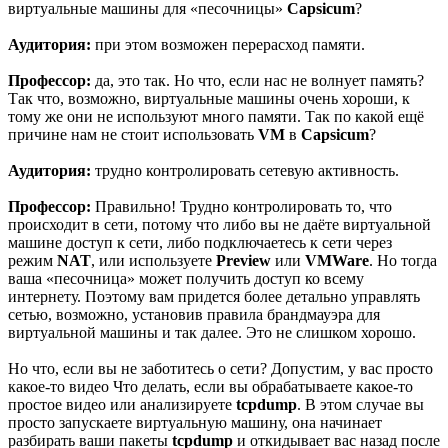
виртуальные машины для «песочницы»
Capsicum
?
Аудитория:
при этом возможен перерасход памяти.
Профессор:
да, это так. Но что, если нас не волнует память?
Так что, возможно, виртуальные машины очень хороши, к
тому же они не используют много памяти. Так по какой ещё
причине нам не стоит использовать
VM
в
Capsicum
?
Аудитория:
трудно контролировать сетевую активность.
Профессор:
Правильно! Трудно контролировать то, что
происходит в сети, потому что либо вы не даёте виртуальной
машине доступ к сети, либо подключаетесь к сети через
режим
NAT
, или используете
Preview
или
VMWare
. Но тогда
ваша «песочница» может получить доступ ко всему
интернету. Поэтому вам придется более детально управлять
сетью, возможно, установив правила брандмауэра для
виртуальной машины и так далее. Это не слишком хорошо.
Но что, если вы не заботитесь о сети? Допустим, у вас просто
какое-то видео Что делать, если вы обрабатываете какое-то
простое видео или анализируете
tcpdump
. В этом случае вы
просто запускаете виртуальную машину, она начинает
разбирать ваши пакеты
tcpdump
и откидывает вас назад после