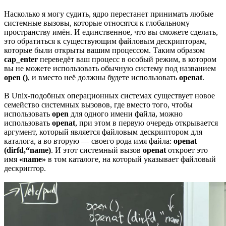
Насколько я могу судить, ядро перестанет принимать любые
системные вызовы, которые относятся к глобальному
пространству имён. И единственное, что вы сможете сделать,
это обратиться к существующим файловым дескрипторам,
которые были открыты вашим процессом. Таким образом
cap_enter
переведёт ваш процесс в особый режим, в котором
вы не можете использовать обычную систему под названием
open ()
, и вместо неё должны будете использовать
openat
.
В Unix-подобных операционных системах существует новое
семейство системных вызовов, где вместо того, чтобы
использовать
open
для одного имени файла, можно
использовать
openat
, при этом в первую очередь открывается
аргумент, который является файловым дескриптором для
каталога, а во вторую — своего рода имя файла:
openat
(dirfd,“name)
. И этот системный вызов
openat
откроет это
имя
«name»
в том каталоге, на который указывает файловый
дескриптор.