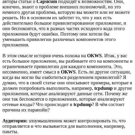
авторы статьи о
Capsicum
подходят к возможностям. Они,
конечно, знают о проблеме внешних полномочий, но это
немного другая проблема, которую вы можете или не можете
решить. Но в основном их заботит то, что у них есть
действительно большое привилегированное приложение, и
они беспокоятся, что в разных частях исходного кода этого
приложения будут ошибки. Поэтому они хотели бы
уменьшить привилегии различных компонентов этого
приложения.
В этом смысле история очень похожа на
OKWS
. Итак, у вас
есть большое приложение, вы разбиваете его на компоненты и
ограничиваете привилегии для каждого компонента. Это,
несомненно, имеет смысл в
OKWS
. Есть ли другие ситуации,
когда вы могли бы озаботиться разделением привилегий? Я
думаю, что в своей статье они описывают примеры, которые я
должен попробовать выполнить, например,
tcpdump
и другие
приложения, которые анализируют данные сети. Почему же
они так беспокоятся о приложениях, которые анализируют
сетевые входы? Что происходит в
tcpdump
? В чём состоит
причина их паранойи?
Аудитория:
злоумышленник может контролировать то, что
отправляется и что вызывается для выполнения, например,
пакеты.