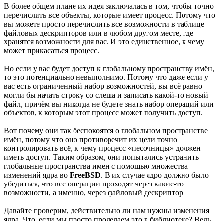
В более общем плане их идея заключалась в том, чтобы точно
перечислить все объекты, которые имеет процесс. Потому что
вы можете просто перечислить все возможности в таблице
файловых дескрипторов или в любом другом месте, где
хранятся возможности для вас. И это единственное, к чему
может прикасаться процесс.
Но если у вас будет доступ к глобальному пространству имён,
то это потенциально невыполнимо. Потому что даже если у
вас есть ограниченный набор возможностей, вы всё равно
могли бы начать строку со слеша и записать какой-то новый
файл, причём вы никогда не будете знать набор операций или
объектов, к которым этот процесс может получить доступ.
Вот почему они так беспокоятся о глобальном пространстве
имён, потому что оно противоречит их цели точно
контролировать всё, к чему процесс «песочницы» должен
иметь доступ. Таким образом, они попытались устранить
глобальные пространства имен с помощью множества
изменений ядра во
FreeBSD
. В их случае ядро должно было
убедиться, что все операции проходят через какие-то
возможности, а именно, через файловый дескриптор.
Давайте проверим, действительно ли нам нужны изменения
ядра. Что, если мы просто проделаем это в библиотеке? Ведь