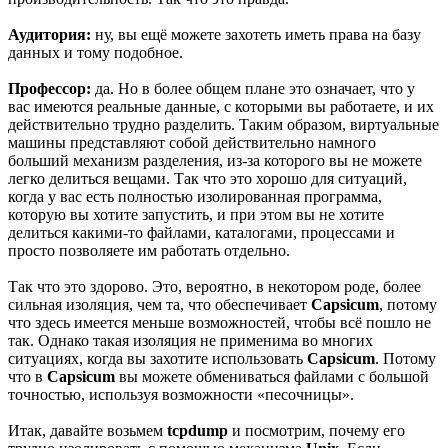
Аудитория:
ну, вы ещё можете захотеть иметь права на базу
данных и тому подобное.
Профессор:
да. Но в более общем плане это означает, что у
вас имеются реальные данные, с которыми вы работаете, и их
действительно трудно разделить. Таким образом, виртуальные
машины представляют собой действительно намного
больший механизм разделения, из-за которого вы не можете
легко делиться вещами. Так что это хорошо для ситуаций,
когда у вас есть полностью изолированная программа,
которую вы хотите запустить, и при этом вы не хотите
делиться какими-то файлами, каталогами, процессами и
просто позволяете им работать отдельно.
Так что это здорово. Это, вероятно, в некотором роде, более
сильная изоляция, чем та, что обеспечивает
Capsicum
, потому
что здесь имеется меньше возможностей, чтобы всё пошло не
так. Однако такая изоляция не применима во многих
ситуациях, когда вы захотите использовать
Capsicum
. Потому
что в
Capsicum
вы можете обмениваться файлами с большой
точностью, используя возможности «песочницы».
Итак, давайте возьмем
tcpdump
и посмотрим, почему его