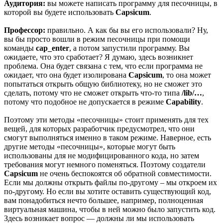
Аудитория:
вы можете написать программу для песочницы, в
которой вы будете использовать
Capsicum
.
Профессор:
правильно. А как бы вы его использовали? Ну,
вы бы просто вошли в режим песочницы при помощи
команды
cap_enter
, а потом запустили программу. Вы
ожидаете, что это сработает? Я думаю, здесь возникнет
проблема. Она будет связана с тем, что если программа не
ожидает, что она будет изолирована
Capsicum
, то она может
попытаться открыть общую библиотеку, но не сможет это
сделать, потому что не сможет открыть что-то типа
/lib/…
,
потому что подобное не допускается в режиме
Capability
.
Поэтому эти методы «песочницы» стоит применять для тех
вещей, для которых разработчик предусмотрел, что они
смогут выполняться именно в таком режиме. Наверное, есть
другие методы «песочницы», которые могут быть
использованы для не модифицированного кода, но затем
требования могут немного поменяться. Поэтому создатели
Capsicum
не очень беспокоятся об обратной совместимости.
Если мы должны открыть файлы по-другому – мы откроем их
по-другому. Но если вы хотите оставить существующий код,
вам понадобиться нечто большее, например, полноценная
виртуальная машина, чтобы в ней можно было запустить код.
Здесь возникает вопрос — должны ли мы использовать