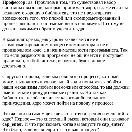
Профессор:
да. Проблема в том, что существовал набор
системных вызовов, которые принимает ядро, и даже если вы
реализуете хорошую библиотеку, это не предотвратит
возможность того, что плохой или скомпрометированный
процесс выполнит системный вызов напрямую. Поэтому вы
должны каким-то образом укрепить ядро.
В компиляторе модель угрозы заключается не в
скомпрометированном процессе компилятора и не в
произвольном коде, а в невнимательности программиста. Так
что если разработчик программы не ошибается и поступает
правильно, то библиотеки, вероятно, будет вполне
достаточно.
С другой стороны, если мы говорим о процессе, который
может выполнить произвольный код и попытаться обойти
наши механизмы любым возможным способом, то мы должны
иметь чёткие принудительные границы. Но так как
библиотека не обеспечивает какого-либо сильного
принуждения, ядро может пойти на поводу у процесса.
Что же они на самом деле делают с точки зрения изменений в
ядре? Первое — это системный вызов, который они называют
cap_enter
. И что произойдет, когда вы запустите
cap_enter
?
Что будет, если вы внедрите его в ваш процесс?