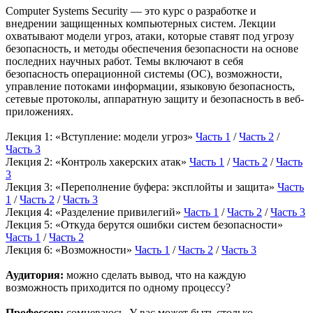
Computer Systems Security — это курс о разработке и
внедрении защищенных компьютерных систем. Лекции
охватывают модели угроз, атаки, которые ставят под угрозу
безопасность, и методы обеспечения безопасности на основе
последних научных работ. Темы включают в себя
безопасность операционной системы (ОС), возможности,
управление потоками информации, языковую безопасность,
сетевые протоколы, аппаратную защиту и безопасность в веб-
приложениях.
Лекция 1: «Вступление: модели угроз»
Часть 1
/
Часть 2
/
Часть 3
Лекция 2: «Контроль хакерских атак»
Часть 1
/
Часть 2
/
Часть
3
Лекция 3: «Переполнение буфера: эксплойты и защита»
Часть
1
/
Часть 2
/
Часть 3
Лекция 4: «Разделение привилегий»
Часть 1
/
Часть 2
/
Часть 3
Лекция 5: «Откуда берутся ошибки систем безопасности»
Часть 1
/
Часть 2
Лекция 6: «Возможности»
Часть 1
/
Часть 2
/
Часть 3
Аудитория:
можно сделать вывод, что на каждую
возможность приходится по одному процессу?
Профессор:
сомневаюсь. У вас может быть столько