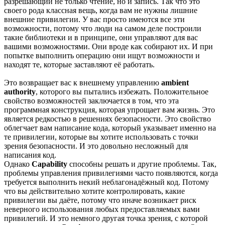
разрешающий не только чтение, но и запись. Так что это
своего рода классная вещь, когда вам не нужны лишние
внешние привилегии. У вас просто имеются все эти
возможности, потому что люди на самом деле построили
такие библиотеки и в принципе, они управляют для вас
вашими возможностями. Они вроде как собирают их. И при
попытке выполнить операцию они ищут возможности и
находят те, которые заставляют её работать.
Это возвращает вас к внешнему управлению
ambient
authority
, которого вы пытались избежать. Положительное
свойство возможностей заключается в том, что эта
программная конструкция, которая упрощает вам жизнь. Это
является редкостью в решениях безопасности. Это свойство
облегчает вам написание кода, который указывает именно на
те привилегии, которые вы хотите использовать с точки
зрения безопасности. И это довольно несложный для
написания код.
Однако
Capability
способны решать и другие проблемы. Так,
проблемы управления привилегиями часто появляются, когда
требуется выполнить некий неблагонадёжный код. Потому
что вы действительно хотите контролировать, какие
привилегии вы даёте, потому что иначе возникает риск
неверного использования любых предоставляемых вами
привилегий. И это немного другая точка зрения, с которой