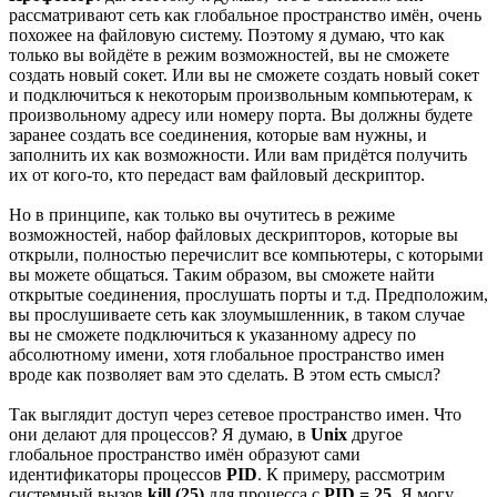
рассматривают сеть как глобальное пространство имён, очень
похожее на файловую систему. Поэтому я думаю, что как
только вы войдёте в режим возможностей, вы не сможете
создать новый сокет. Или вы не сможете создать новый сокет
и подключиться к некоторым произвольным компьютерам, к
произвольному адресу или номеру порта. Вы должны будете
заранее создать все соединения, которые вам нужны, и
заполнить их как возможности. Или вам придётся получить
их от кого-то, кто передаст вам файловый дескриптор.
Но в принципе, как только вы очутитесь в режиме
возможностей, набор файловых дескрипторов, которые вы
открыли, полностью перечислит все компьютеры, с которыми
вы можете общаться. Таким образом, вы сможете найти
открытые соединения, прослушать порты и т.д. Предположим,
вы прослушиваете сеть как злоумышленник, в таком случае
вы не сможете подключиться к указанному адресу по
абсолютному имени, хотя глобальное пространство имен
вроде как позволяет вам это сделать. В этом есть смысл?
Так выглядит доступ через сетевое пространство имен. Что
они делают для процессов? Я думаю, в
Unix
другое
глобальное пространство имён образуют сами
идентификаторы процессов
PID
. К примеру, рассмотрим
системный вызов
kill (25)
для процесса с
PID = 25
. Я могу