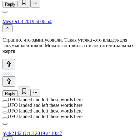
Reply
Mes
Oct 3 2019 at 06:54
Странно, что заминусовали. Такая утечка -это кладезь для
злоумышленников. Можно составить список потенциальных
жертв.
Reply
UFO landed and left these words here
UFO landed and left these words here
UFO landed and left these words here
UFO landed and left these words here
pyrk2142
Oct 3 2019 at 10:47