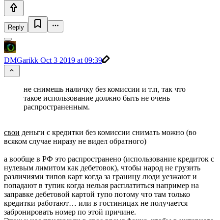
Reply
DMGarikk
Oct 3 2019 at 09:39
не снимешь наличку без комиссии и т.п, так что
такое использование должно быть не очень
распространенным.
свои
деньги с кредитки без комиссии снимать можно (во
всяком случае ниразу не видел обратного)
а вообще в РФ это распространено (использование кредиток с
нулевым лимитом как дебетовок), чтобы народ не грузить
различиями типов карт когда за границу люди уезжают и
попадают в тупик когда нельзя расплатиться например на
заправке дебетовой картой тупо потому что там только
кредитки работают… или в гостиницах не получается
забронировать номер по этой причине.