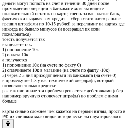
деньги могут попасть на счет в течении 30 дней после
прохождения операции в банкомате хотя вы видите
положительный остаток на карте, тоесть за вас платит банк,
фактически выдавая вам кредит… сбер кстати часто раньше
грешил штрафами по 10-15 рублей за перелимит на картах где
никогда не бывало минусов (и возвращал их если
пожаловаться)
тоесть получается так
вы делаете так:
1) пополнение 10к
2) оплата 10к
а получается
1) пополнение 10к (на счете по факту 0)
2) оплачиваете 10к в магазине (на счете по факту -10к)
3) через 2-3 дня приходят деньги из банкомата (на счете 0)
в промежутке 1-3 у вас технический овердрафт, который
позволяют только кредитки
p.s. так или иначе эта проблема решается с дебетовками (сбер
например вручную отключает штрафы) но проблем с ними
больше
карты сильно сложнее чем кажется на первый взгляд, просто в
РФ их слишком мало видов исторически эксплуатировалось