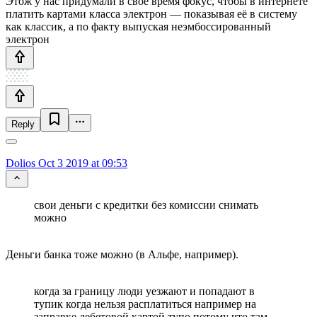
Этож у нас придумали в свое время фокус, чтобы в интернете
платить картами класса электрон — показывая её в систему
как классик, а по факту выпуская неэмбоссированный
электрон
Reply
Dolios
Oct 3 2019 at 09:53
свои деньги с кредитки без комиссии снимать
можно
Деньги банка тоже можно (в Альфе, например).
когда за границу люди уезжают и попадают в
тупик когда нельзя расплатиться например на
заправке дебетовой картой тупо потому что там