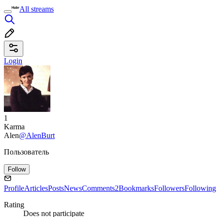
All streams
Login
1
Karma
Alen
@AlenBurt
Пользователь
Follow
Profile
Articles
Posts
News
Comments
2
Bookmarks
Followers
Following
Rating
Does not participate